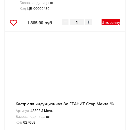
Базовая единица
шт
Код
ЦБ-00009430
В корзину
1 865.90 руб
Кастрюля индукционная 3л ГРАНИТ Стар Мечта /6/
Артикул
43803И Мечта
Базовая единица
шт
Код
627658