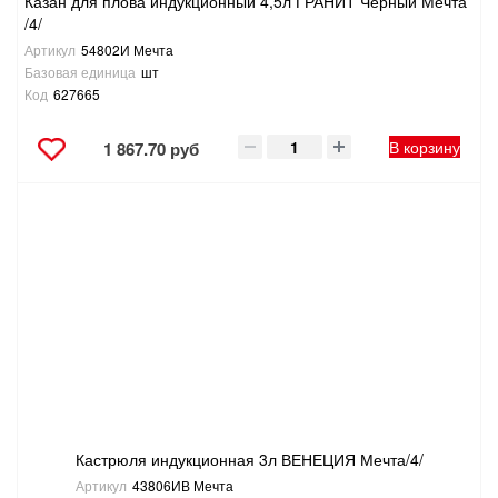
Казан для плова индукционный 4,5л ГРАНИТ Черный Мечта
/4/
Артикул
54802И Мечта
Базовая единица
шт
Код
627665
В корзину
1 867.70 руб
Кастрюля индукционная 3л ВЕНЕЦИЯ Мечта/4/
Артикул
43806ИВ Мечта