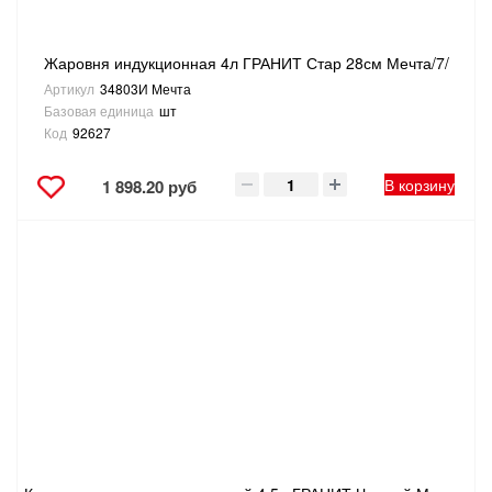
Жаровня индукционная 4л ГРАНИТ Стар 28см Мечта/7/
Артикул
34803И Мечта
Базовая единица
шт
Код
92627
В корзину
1 898.20 руб