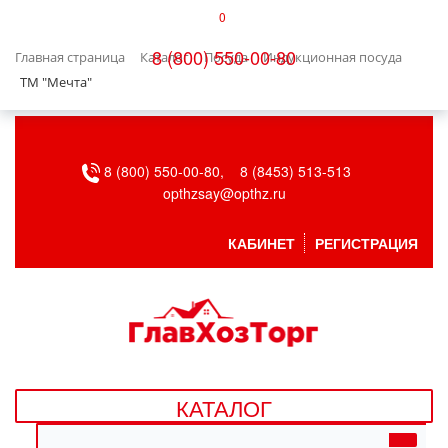
0
КАТАЛОГ
8 (800) 550-00-80
Главная страница
Каталог
Посуда
Индукционная посуда
БЫТОВАЯ ТЕХНИКА
ТМ "Мечта"
БЫТОВАЯ ХИМИЯ/УБОРКА
8 (800) 550-00-80,
8 (8453) 513-513
ВЕНТИЛЯЦИЯ
opthzsay@opthz.ru
ВСЕ ДЛЯ БАНИ
КАБИНЕТ
РЕГИСТРАЦИЯ
ГАЗОВОЕ ОБОРУДОВАНИЕ
ДАЧА, САД И ОГОРОД
ДВЕРНЫЕ ПОЛОТНА
КАТАЛОГ
ДЕТСКИЕ ТОВАРЫ