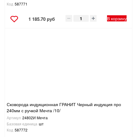
Код
587771
В корзину
1 185.70 руб
Сковорода индукционная ГРАНИТ Черный индукция про
240мм с ручкой Мечта /10/
Артикул
24802И Мечта
Базовая единица
шт
Код
587772