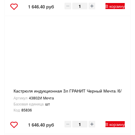
В корзину
1 646.40 руб
Кастрюля индукционная 3л ГРАНИТ Черный Мечта /6/
Артикул
43802И Мечта
Базовая единица
шт
Код
85836
В корзину
1 646.40 руб