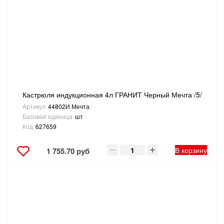
Кастрюля индукционная 4л ГРАНИТ Черный Мечта /5/
Артикул
44802И Мечта
Базовая единица
шт
Код
627659
В корзину
1 755.70 руб