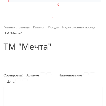
0
ИЗДЕЛИЯ ИЗ ПЛАСТМАССЫ
0
ИНСТРУМЕНТЫ
Главная страница
Каталог
Посуда
Индукционная посуда
ИНТЕРЬЕР
ТМ "Мечта"
КАНЦТОВАРЫ
ТМ "Мечта"
КЛИМАТИЧЕСКАЯ ТЕХНИКА
КРЕПЕЖ И СКОБЯНЫЕ ИЗДЕЛИЯ
Сортировка:
Артикул
Наименование
ЛАКОКРАСОЧНЫЕ МАТЕРИАЛЫ
Цена
НАСОСНОЕ ОБОРУДОВАНИЕ
ПОСУДА