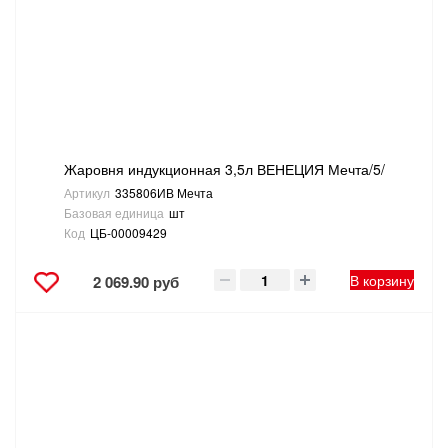
САНТЕХНИКА
СВАРОЧНОЕ ОБОРУДОВАНИЕ И МАТЕРИАЛЫ
СКЛАДСКОЕ ОБОРУДОВАНИЕ
Жаровня индукционная 3,5л ВЕНЕЦИЯ Мечта/5/
СНЕГОУБОРОЧНЫЙ ИНВЕНТАРЬ
Артикул
335806ИВ Мечта
Базовая единица
шт
СТРЕМЯНКИ,ЛЕСТНИЦЫ
Код
ЦБ-00009429
СТРОИТЕЛЬНЫЕ И ОТДЕЛОЧНЫЕ МАТЕРИАЛЫ
В корзину
2 069.90 руб
ТОВАРЫ ДЛЯ АВТО
ТОВАРЫ ДЛЯ ДОМА
ТОВАРЫ ДЛЯ ЖИВОТНЫХ