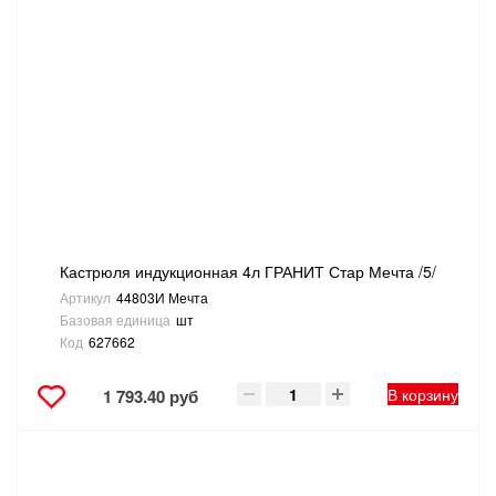
Кастрюля индукционная 4л ГРАНИТ Стар Мечта /5/
Артикул
44803И Мечта
Базовая единица
шт
Код
627662
В корзину
1 793.40 руб