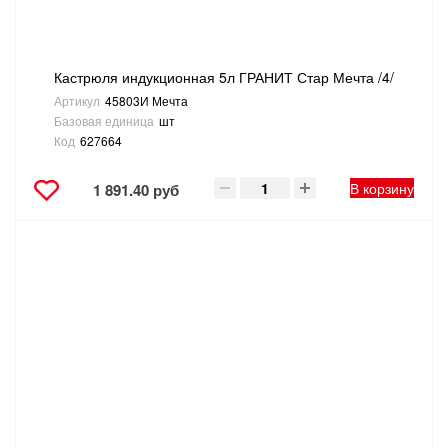
Кастрюля индукционная 5л ГРАНИТ Стар Мечта /4/
Артикул
45803И Мечта
Базовая единица
шт
Код
627664
В корзину
1 891.40 руб