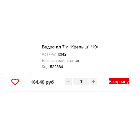
Ведро пл 7 л "Крепыш" /10/
Артикул
К342
Базовая единица
шт
Код
522884
В корзину
164.40 руб