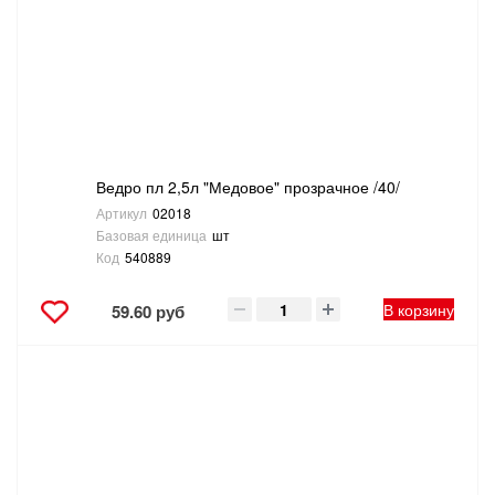
САНТЕХНИКА
СВАРОЧНОЕ ОБОРУДОВАНИЕ И МАТЕРИАЛЫ
СКЛАДСКОЕ ОБОРУДОВАНИЕ
Ведро пл 2,5л "Медовое" прозрачное /40/
СНЕГОУБОРОЧНЫЙ ИНВЕНТАРЬ
Артикул
02018
Базовая единица
шт
СТРЕМЯНКИ,ЛЕСТНИЦЫ
Код
540889
СТРОИТЕЛЬНЫЕ И ОТДЕЛОЧНЫЕ МАТЕРИАЛЫ
В корзину
59.60 руб
ТОВАРЫ ДЛЯ АВТО
ТОВАРЫ ДЛЯ ДОМА
ТОВАРЫ ДЛЯ ЖИВОТНЫХ