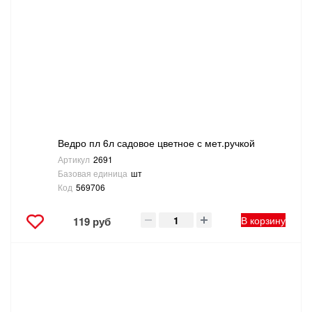
Ведро пл 6л садовое цветное с мет.ручкой
Артикул
2691
Базовая единица
шт
Код
569706
В корзину
119 руб