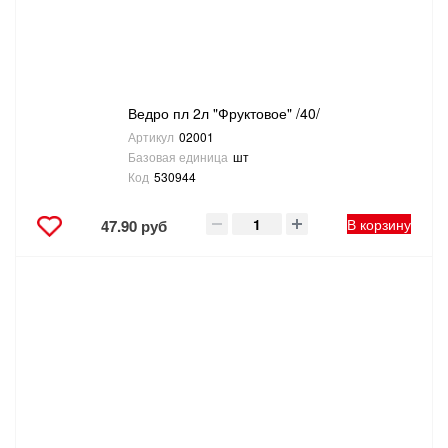
ТОВАРЫ ДЛЯ ОТДЫХА И ТУРИЗМА
ЭЛЕКТРОИНСТРУМЕНТЫ, БЕНЗОИНСТРУМЕНТЫ
Ведро пл 2л "Фруктовое" /40/
ЭЛЕКТРОМОНТАЖНЫЕ ТОВАРЫ, СВЕТОТЕХНИКА
Артикул
02001
Базовая единица
шт
Код
530944
В корзину
47.90 руб