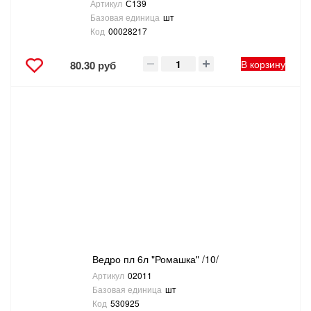
Артикул
С139
Базовая единица
шт
Код
00028217
В корзину
80.30 руб
Ведро пл 6л "Ромашка" /10/
Артикул
02011
Базовая единица
шт
Код
530925