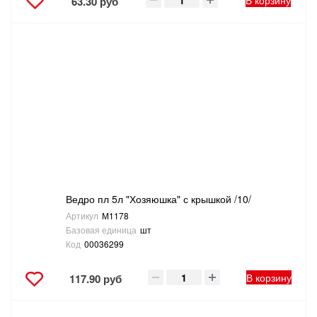
В корзину
63.30 руб
Ведро пл 5л "Хозяюшка" с крышкой /10/
Артикул
М1178
Базовая единица
шт
Код
00036299
В корзину
117.90 руб