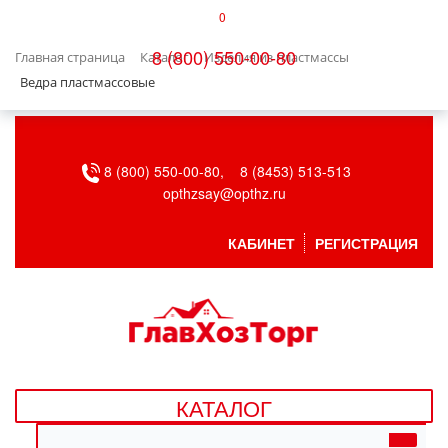
0
КАТАЛОГ
8 (800) 550-00-80
Главная страница
Каталог
Изделия из пластмассы
БЫТОВАЯ ТЕХНИКА
Ведра пластмассовые
БЫТОВАЯ ХИМИЯ/УБОРКА
8 (800) 550-00-80,
8 (8453) 513-513
ВЕНТИЛЯЦИЯ
opthzsay@opthz.ru
ВСЕ ДЛЯ БАНИ
КАБИНЕТ
РЕГИСТРАЦИЯ
ГАЗОВОЕ ОБОРУДОВАНИЕ
ДАЧА, САД И ОГОРОД
ДВЕРНЫЕ ПОЛОТНА
КАТАЛОГ
ДЕТСКИЕ ТОВАРЫ