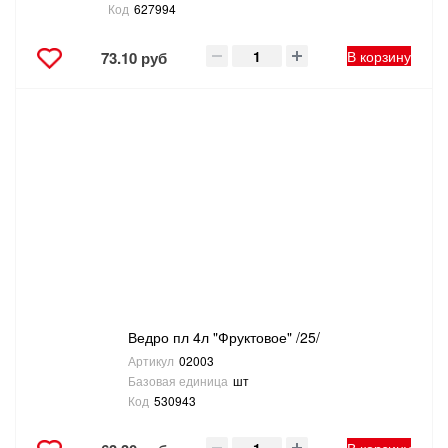
Код
627994
В корзину
73.10 руб
Ведро пл 4л "Фруктовое" /25/
Артикул
02003
Базовая единица
шт
Код
530943