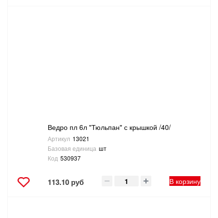
Ведро пл 6л "Тюльпан" с крышкой /40/
Артикул
13021
Базовая единица
шт
Код
530937
В корзину
113.10 руб