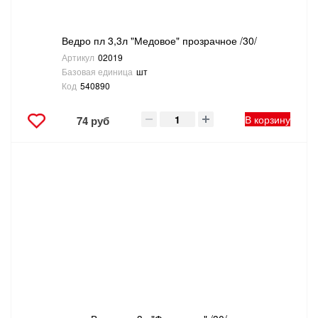
Ведро пл 3,3л "Медовое" прозрачное /30/
Артикул
02019
Базовая единица
шт
Код
540890
В корзину
74 руб