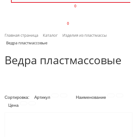
0
ИЗДЕЛИЯ ИЗ ПЛАСТМАССЫ
0
ИНСТРУМЕНТЫ
Главная страница
Каталог
Изделия из пластмассы
ИНТЕРЬЕР
Ведра пластмассовые
КАНЦТОВАРЫ
Ведра пластмассовые
КЛИМАТИЧЕСКАЯ ТЕХНИКА
КРЕПЕЖ И СКОБЯНЫЕ ИЗДЕЛИЯ
Сортировка:
Артикул
Наименование
ЛАКОКРАСОЧНЫЕ МАТЕРИАЛЫ
Цена
НАСОСНОЕ ОБОРУДОВАНИЕ
ПОСУДА