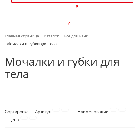
0
ИЗДЕЛИЯ ИЗ ПЛАСТМАССЫ
0
ИНСТРУМЕНТЫ
Главная страница
Каталог
Все для Бани
ИНТЕРЬЕР
Мочалки и губки для тела
КАНЦТОВАРЫ
Мочалки и губки для
тела
КЛИМАТИЧЕСКАЯ ТЕХНИКА
КРЕПЕЖ И СКОБЯНЫЕ ИЗДЕЛИЯ
ЛАКОКРАСОЧНЫЕ МАТЕРИАЛЫ
Сортировка:
Артикул
Наименование
НАСОСНОЕ ОБОРУДОВАНИЕ
Цена
ПОСУДА