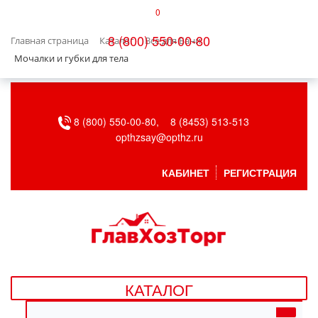
0
КАТАЛОГ
8 (800) 550-00-80
Главная страница
Каталог
Все для Бани
БЫТОВАЯ ТЕХНИКА
Мочалки и губки для тела
БЫТОВАЯ ХИМИЯ/УБОРКА
8 (800) 550-00-80,
8 (8453) 513-513
ВЕНТИЛЯЦИЯ
opthzsay@opthz.ru
ВСЕ ДЛЯ БАНИ
КАБИНЕТ
РЕГИСТРАЦИЯ
ГАЗОВОЕ ОБОРУДОВАНИЕ
ДАЧА, САД И ОГОРОД
ДВЕРНЫЕ ПОЛОТНА
КАТАЛОГ
ДЕТСКИЕ ТОВАРЫ