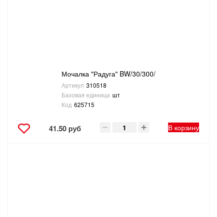
ТОВАРЫ ДЛЯ ОТДЫХА И ТУРИЗМА
ЭЛЕКТРОИНСТРУМЕНТЫ, БЕНЗОИНСТРУМЕНТЫ
ЭЛЕКТРОМОНТАЖНЫЕ ТОВАРЫ, СВЕТОТЕХНИКА
Мочалка "Радуга" BW/30/300/
Артикул
310518
Базовая единица
шт
Код
625715
В корзину
41.50 руб