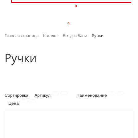
0
ИЗДЕЛИЯ ИЗ ПЛАСТМАССЫ
0
ИНСТРУМЕНТЫ
Главная страница
Каталог
Все для Бани
Ручки
ИНТЕРЬЕР
Ручки
КАНЦТОВАРЫ
КЛИМАТИЧЕСКАЯ ТЕХНИКА
КРЕПЕЖ И СКОБЯНЫЕ ИЗДЕЛИЯ
Сортировка:
Артикул
Наименование
ЛАКОКРАСОЧНЫЕ МАТЕРИАЛЫ
Цена
НАСОСНОЕ ОБОРУДОВАНИЕ
ПОСУДА