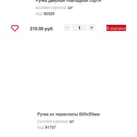
Базовая единица
шт
Код
92329
В корзину
210.50 руб
Ручка из термолипы 600х50мм
Базовая единица
шт
Код
91707