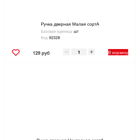
Ручка дверная Малая сортА
Базовая единица
шт
Код
92328
В корзину
129 руб
Ручка дверная Накладная сортА