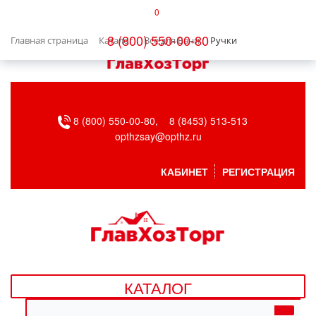
0
КАТАЛОГ
8 (800) 550-00-80
Главная страница
Каталог
Все для Бани
Ручки
БЫТОВАЯ ТЕХНИКА
БЫТОВАЯ ХИМИЯ/УБОРКА
8 (800) 550-00-80,
8 (8453) 513-513
ВЕНТИЛЯЦИЯ
opthzsay@opthz.ru
ВСЕ ДЛЯ БАНИ
КАБИНЕТ
РЕГИСТРАЦИЯ
ГАЗОВОЕ ОБОРУДОВАНИЕ
ДАЧА, САД И ОГОРОД
ДВЕРНЫЕ ПОЛОТНА
КАТАЛОГ
ДЕТСКИЕ ТОВАРЫ