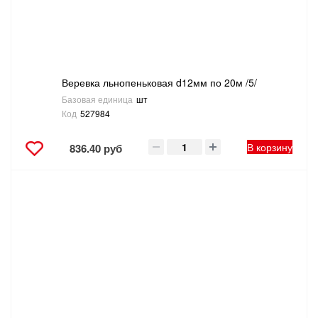
Веревка льнопеньковая d12мм по 20м /5/
Базовая единица
шт
Код
527984
В корзину
836.40 руб