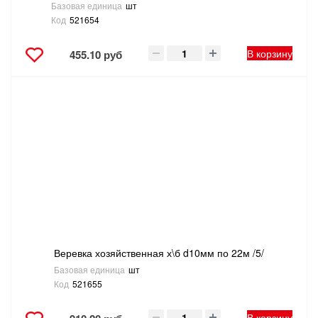
Базовая единица
шт
Код
521654
В корзину
455.10 руб
Веревка хозяйственная х\б d10мм по 22м /5/
Базовая единица
шт
Код
521655
В корзину