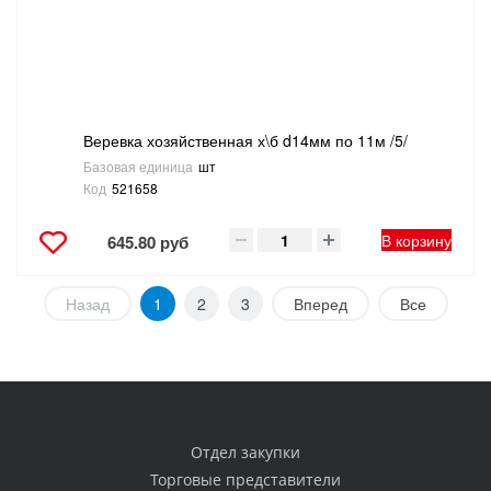
Веревка хозяйственная х\б d14мм по 11м /5/
Базовая единица
шт
Код
521658
В корзину
645.80 руб
Назад
1
2
3
Вперед
Все
Отдел закупки
Торговые представители