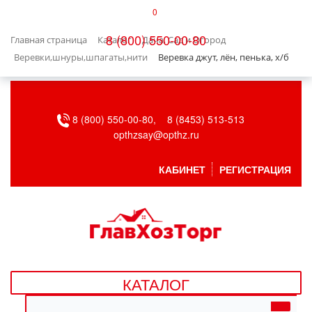
0
КАТАЛОГ
8 (800) 550-00-80
Главная страница
Каталог
Дача, Сад и Огород
БЫТОВАЯ ТЕХНИКА
Веревки,шнуры,шпагаты,нити
Веревка джут, лён, пенька, х/б
БЫТОВАЯ ХИМИЯ/УБОРКА
8 (800) 550-00-80,
8 (8453) 513-513
ВЕНТИЛЯЦИЯ
opthzsay@opthz.ru
ВСЕ ДЛЯ БАНИ
КАБИНЕТ
РЕГИСТРАЦИЯ
ГАЗОВОЕ ОБОРУДОВАНИЕ
ДАЧА, САД И ОГОРОД
ДВЕРНЫЕ ПОЛОТНА
КАТАЛОГ
ДЕТСКИЕ ТОВАРЫ