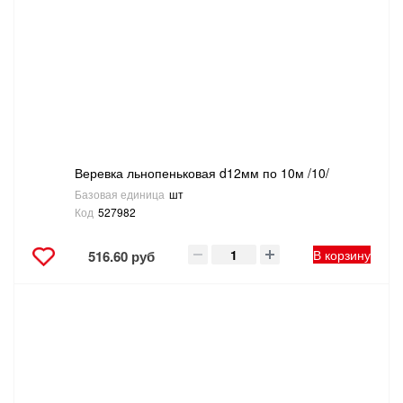
Веревка льнопеньковая d12мм по 10м /10/
Базовая единица
шт
Код
527982
В корзину
516.60 руб