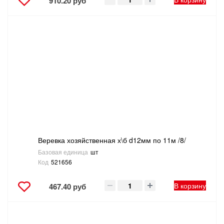
910.20 руб
Веревка хозяйственная х\б d12мм по 11м /8/
Базовая единица
шт
Код
521656
В корзину
467.40 руб