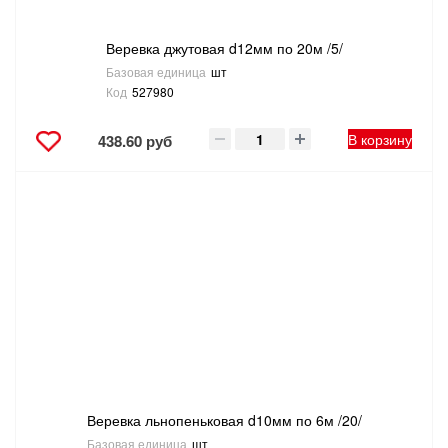
Веревка джутовая d12мм по 20м /5/
Базовая единица
шт
Код
527980
В корзину
438.60 руб
Веревка льнопеньковая d10мм по 6м /20/
Базовая единица
шт