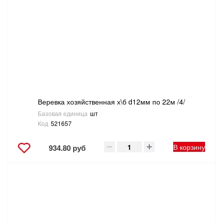
Веревка хозяйственная х\б d12мм по 22м /4/
Базовая единица
шт
Код
521657
В корзину
934.80 руб