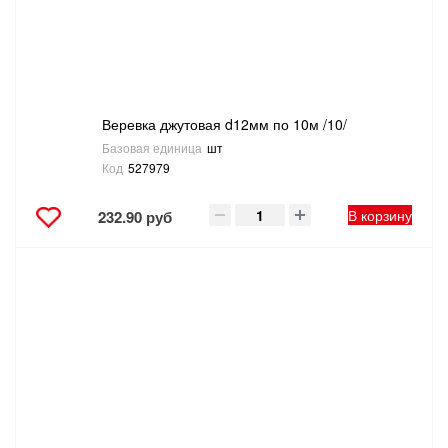
Веревка джутовая d12мм по 10м /10/
Базовая единица
шт
Код
527979
В корзину
232.90 руб