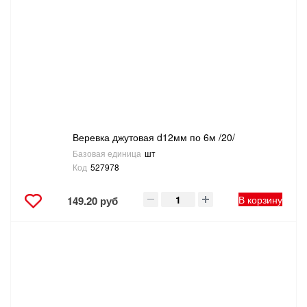
Веревка джутовая d12мм по 6м /20/
Базовая единица
шт
Код
527978
В корзину
149.20 руб