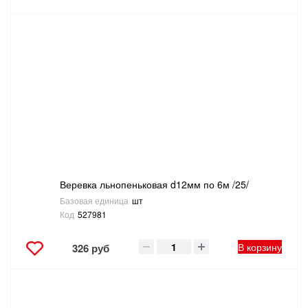
Веревка льнопеньковая d12мм по 6м /25/
Базовая единица
шт
Код
527981
В корзину
326 руб