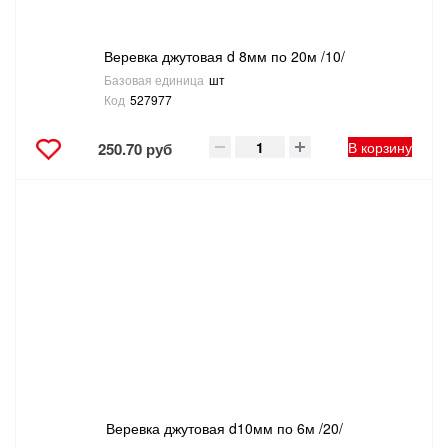
Веревка джутовая d 8мм по 20м /10/
Базовая единица
шт
Код
527977
В корзину
250.70 руб
Веревка джутовая d10мм по 6м /20/