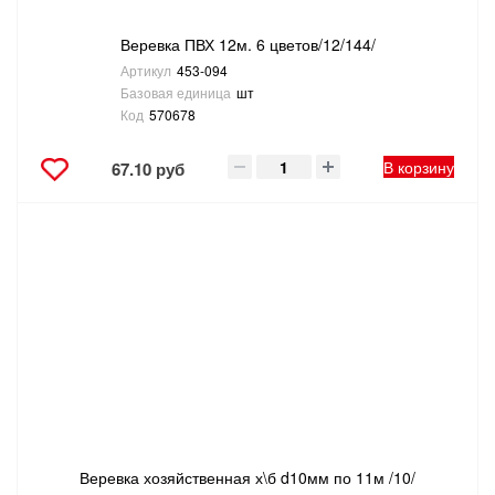
Веревка ПВХ 12м. 6 цветов/12/144/
Артикул
453-094
Базовая единица
шт
Код
570678
В корзину
67.10 руб
Веревка хозяйственная х\б d10мм по 11м /10/