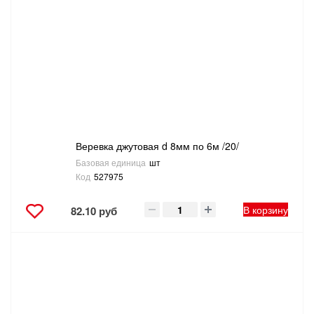
САНТЕХНИКА
СВАРОЧНОЕ ОБОРУДОВАНИЕ И МАТЕРИАЛЫ
СКЛАДСКОЕ ОБОРУДОВАНИЕ
СНЕГОУБОРОЧНЫЙ ИНВЕНТАРЬ
Веревка джутовая d 8мм по 6м /20/
СТРЕМЯНКИ,ЛЕСТНИЦЫ
Базовая единица
шт
Код
527975
СТРОИТЕЛЬНЫЕ И ОТДЕЛОЧНЫЕ МАТЕРИАЛЫ
В корзину
82.10 руб
ТОВАРЫ ДЛЯ АВТО
ТОВАРЫ ДЛЯ ДОМА
ТОВАРЫ ДЛЯ ЖИВОТНЫХ