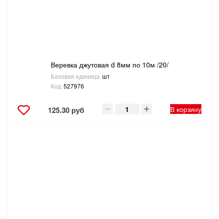
ТОВАРЫ ДЛЯ ОТДЫХА И ТУРИЗМА
ЭЛЕКТРОИНСТРУМЕНТЫ, БЕНЗОИНСТРУМЕНТЫ
ЭЛЕКТРОМОНТАЖНЫЕ ТОВАРЫ, СВЕТОТЕХНИКА
Веревка джутовая d 8мм по 10м /20/
Базовая единица
шт
Код
527976
В корзину
125.30 руб