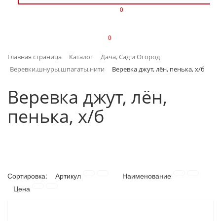
0
ИЗДЕЛИЯ ИЗ ПЛАСТМАССЫ
0
ИНСТРУМЕНТЫ
Главная страница
Каталог
Дача, Сад и Огород
ИНТЕРЬЕР
Веревки,шнуры,шпагаты,нити
Веревка джут, лён, пенька, х/б
КАНЦТОВАРЫ
Веревка джут, лён,
пенька, х/б
КЛИМАТИЧЕСКАЯ ТЕХНИКА
КРЕПЕЖ И СКОБЯНЫЕ ИЗДЕЛИЯ
ЛАКОКРАСОЧНЫЕ МАТЕРИАЛЫ
Сортировка:
Артикул
Наименование
НАСОСНОЕ ОБОРУДОВАНИЕ
Цена
ПОСУДА