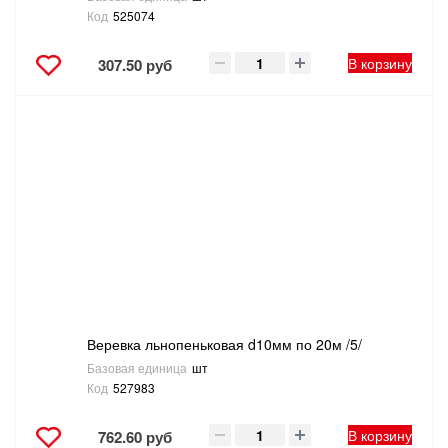
Код
525074
В корзину
307.50 руб
Веревка льнопеньковая d10мм по 20м /5/
Базовая единица
шт
Код
527983
В корзину
762.60 руб