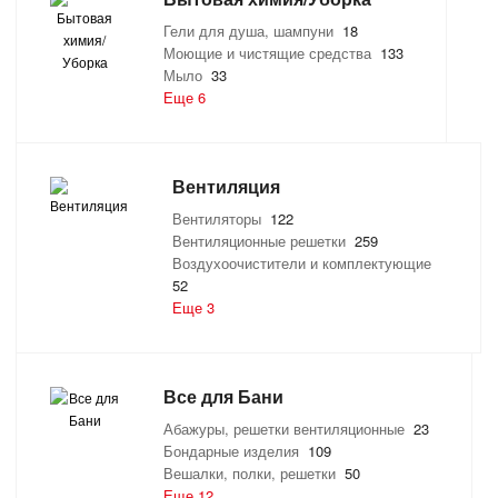
Гели для душа, шампуни
18
САНТЕХНИКА
Моющие и чистящие средства
133
Мыло
33
СВАРОЧНОЕ ОБОРУДОВАНИЕ И МАТЕРИАЛЫ
Еще 6
СКЛАДСКОЕ ОБОРУДОВАНИЕ
Вентиляция
СНЕГОУБОРОЧНЫЙ ИНВЕНТАРЬ
Вентиляторы
122
Вентиляционные решетки
259
СТРЕМЯНКИ,ЛЕСТНИЦЫ
Воздухоочистители и комплектующие
52
Еще 3
СТРОИТЕЛЬНЫЕ И ОТДЕЛОЧНЫЕ МАТЕРИАЛЫ
ТОВАРЫ ДЛЯ АВТО
Все для Бани
ТОВАРЫ ДЛЯ ДОМА
Абажуры, решетки вентиляционные
23
Бондарные изделия
109
Вешалки, полки, решетки
50
ТОВАРЫ ДЛЯ ЖИВОТНЫХ
Еще 12