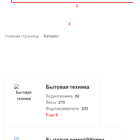
0
ИЗДЕЛИЯ ИЗ ПЛАСТМАССЫ
0
ИНСТРУМЕНТЫ
Главная страница
Каталог
ИНТЕРЬЕР
КАНЦТОВАРЫ
КЛИМАТИЧЕСКАЯ ТЕХНИКА
Бытовая техника
КРЕПЕЖ И СКОБЯНЫЕ ИЗДЕЛИЯ
Аудиотехника
62
Весы
270
ЛАКОКРАСОЧНЫЕ МАТЕРИАЛЫ
Водонагреватели
233
Еще 8
НАСОСНОЕ ОБОРУДОВАНИЕ
ПОСУДА
Бытовая химия/Уборка