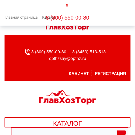
0
КАТАЛОГ
8 (800) 550-00-80
Главная страница
Каталог
БЫТОВАЯ ТЕХНИКА
БЫТОВАЯ ХИМИЯ/УБОРКА
8 (800) 550-00-80,
8 (8453) 513-513
ВЕНТИЛЯЦИЯ
opthzsay@opthz.ru
ВСЕ ДЛЯ БАНИ
КАБИНЕТ
РЕГИСТРАЦИЯ
ГАЗОВОЕ ОБОРУДОВАНИЕ
ДАЧА, САД И ОГОРОД
ДВЕРНЫЕ ПОЛОТНА
КАТАЛОГ
ДЕТСКИЕ ТОВАРЫ