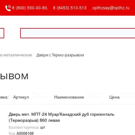
8 (800) 550-00-80,
8 (8453) 513-513
opthzsay@opthz.ru
и металлические
Двери с Термо-разрывом
рывом
овка:
Артикул
Наименование
Цена
Дверь мет. МПТ-24 Муар/Канадский дуб горизонталь
(Терморазрыв) 860 левая
Базовая единица
шт
Код
А0006166