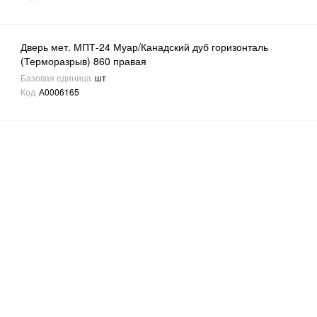
Дверь мет. МПТ-24 Муар/Канадский дуб горизонталь
(Терморазрыв) 860 правая
Базовая единица
шт
Код
А0006165