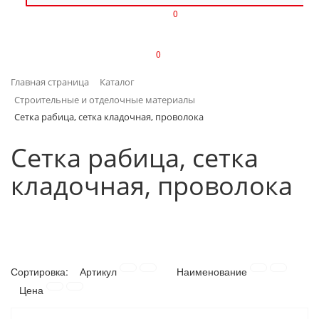
0
ИЗДЕЛИЯ ИЗ ПЛАСТМАССЫ
0
ИНСТРУМЕНТЫ
Главная страница
Каталог
ИНТЕРЬЕР
Строительные и отделочные материалы
Сетка рабица, сетка кладочная, проволока
КАНЦТОВАРЫ
Сетка рабица, сетка
КЛИМАТИЧЕСКАЯ ТЕХНИКА
кладочная, проволока
КРЕПЕЖ И СКОБЯНЫЕ ИЗДЕЛИЯ
ЛАКОКРАСОЧНЫЕ МАТЕРИАЛЫ
НАСОСНОЕ ОБОРУДОВАНИЕ
Сортировка:
Артикул
Наименование
Цена
ПОСУДА