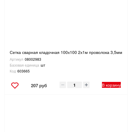
ТОВАРЫ ДЛЯ ОТДЫХА И ТУРИЗМА
ЭЛЕКТРОИНСТРУМЕНТЫ, БЕНЗОИНСТРУМЕНТЫ
ЭЛЕКТРОМОНТАЖНЫЕ ТОВАРЫ, СВЕТОТЕХНИКА
Сетка сварная кладочная 100х100 2х1м проволока 3,5мм
Артикул
08002983
Базовая единица
шт
Код
603665
В корзину
207 руб