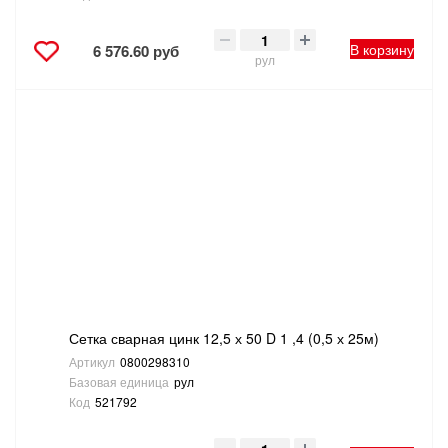
В корзину
6 576.60 руб
рул
Сетка сварная цинк 12,5 х 50 D 1 ,4 (0,5 х 25м)
Артикул
0800298310
Базовая единица
рул
Код
521792