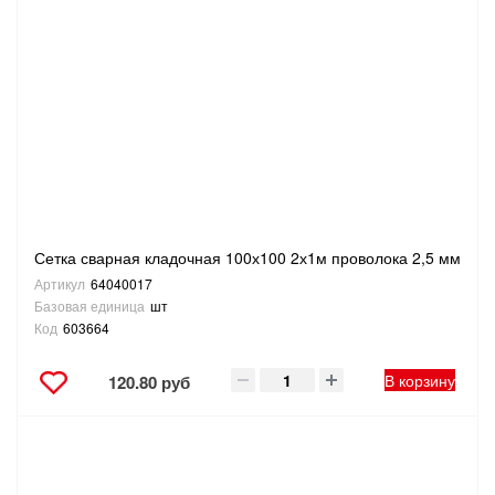
САНТЕХНИКА
СВАРОЧНОЕ ОБОРУДОВАНИЕ И МАТЕРИАЛЫ
СКЛАДСКОЕ ОБОРУДОВАНИЕ
СНЕГОУБОРОЧНЫЙ ИНВЕНТАРЬ
СТРЕМЯНКИ,ЛЕСТНИЦЫ
Сетка сварная кладочная 100х100 2х1м проволока 2,5 мм
Артикул
64040017
Базовая единица
шт
СТРОИТЕЛЬНЫЕ И ОТДЕЛОЧНЫЕ МАТЕРИАЛЫ
Код
603664
ТОВАРЫ ДЛЯ АВТО
В корзину
120.80 руб
ТОВАРЫ ДЛЯ ДОМА
ТОВАРЫ ДЛЯ ЖИВОТНЫХ