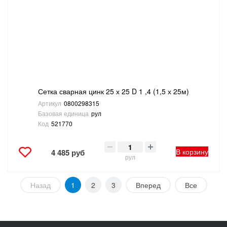
Сетка сварная цинк 25 х 25 D 1 ,4 (1,5 х 25м)
Артикул
0800298315
Базовая единица
рул
Код
521770
В корзину
4 485 руб
рул
Назад
1
2
3
Вперед
Все