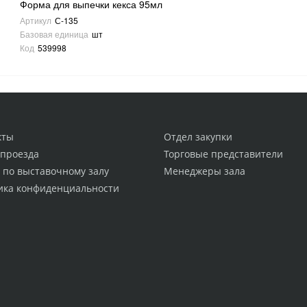
Форма для выпечки кекса 95мл
Артикул
С-135
Базовая единица
шт
Код
539998
кты
Отдел закупки
 проезда
Торговые представители
 по выставочному залу
Менеджеры зала
ика конфиденциальности