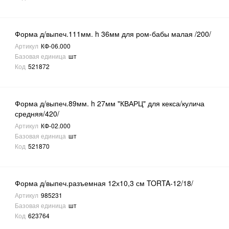
Форма д/выпеч.111мм. h 36мм для ром-бабы малая /200/
Артикул
КФ-06.000
Базовая единица
шт
Код
521872
Форма д/выпеч.89мм. h 27мм "КВАРЦ" для кекса/кулича
средняя/420/
Артикул
КФ-02.000
Базовая единица
шт
Код
521870
Форма д/выпеч.разъемная 12х10,3 см TORTA-12/18/
Артикул
985231
Базовая единица
шт
Код
623764