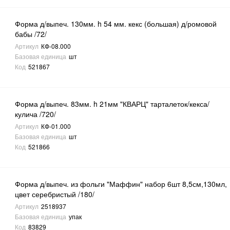
Форма д/выпеч. 130мм. h 54 мм. кекс (большая) д/ромовой
бабы /72/
Артикул
КФ-08.000
Базовая единица
шт
Код
521867
Форма д/выпеч. 83мм. h 21мм "КВАРЦ" тарталеток/кекса/
кулича /720/
Артикул
КФ-01.000
Базовая единица
шт
Код
521866
Форма д/выпеч. из фольги "Маффин" набор 6шт 8,5см,130мл,
цвет серебристый /180/
Артикул
2518937
Базовая единица
упак
Код
83829