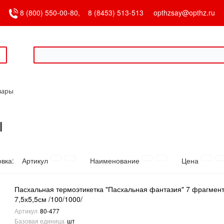
8 (800) 550-00-80,
8 (8453) 513-513
opthzsay@opthz.ru
вары
ы
овка:
Артикул
Наименование
Цена
Пасхальная термоэтикетка "Пасхальная фантазия" 7 фрагмен
7,5х5,5см /100/1000/
Артикул
80-477
Базовая единица
шт