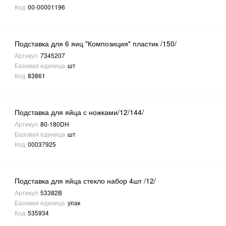
Код
00-00001196
Подставка для 6 яиц "Композиция" пластик /150/
Артикул
7345207
Базовая единица
шт
Код
83861
Подставка для яйца с ножками/12/144/
Артикул
80-180DH
Базовая единица
шт
Код
00037925
Подставка для яйца стекло набор 4шт /12/
Артикул
53382B
Базовая единица
упак
Код
535934