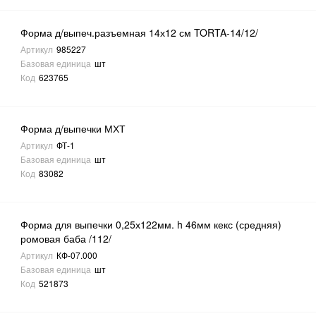
Форма д/выпеч.разъемная 14х12 см TORTA-14/12/
Артикул
985227
Базовая единица
шт
Код
623765
Форма д/выпечки МХТ
Артикул
ФТ-1
Базовая единица
шт
Код
83082
Форма для выпечки 0,25х122мм. h 46мм кекс (средняя)
ромовая баба /112/
Артикул
КФ-07.000
Базовая единица
шт
Код
521873