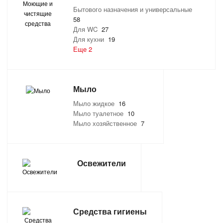
Бытового назначения и универсальные
САНТЕХНИКА
58
Для WC
27
Для кухни
19
СВАРОЧНОЕ ОБОРУДОВАНИЕ И МАТЕРИАЛЫ
Еще 2
СКЛАДСКОЕ ОБОРУДОВАНИЕ
Мыло
СНЕГОУБОРОЧНЫЙ ИНВЕНТАРЬ
Мыло жидкое
16
Мыло туалетное
10
СТРЕМЯНКИ,ЛЕСТНИЦЫ
Мыло хозяйственное
7
СТРОИТЕЛЬНЫЕ И ОТДЕЛОЧНЫЕ МАТЕРИАЛЫ
Освежители
ТОВАРЫ ДЛЯ АВТО
ТОВАРЫ ДЛЯ ДОМА
Средства гигиены
ТОВАРЫ ДЛЯ ЖИВОТНЫХ