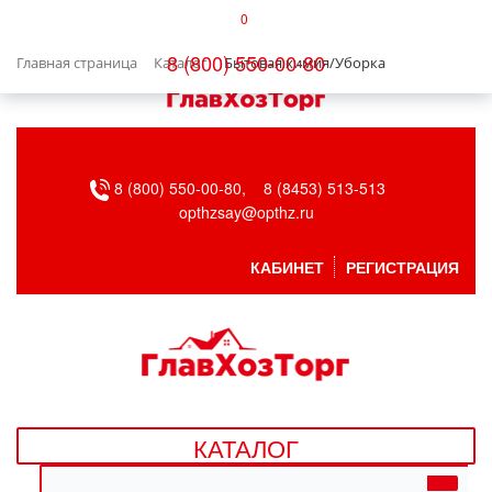
0
КАТАЛОГ
8 (800) 550-00-80
Главная страница
Каталог
Бытовая химия/Уборка
БЫТОВАЯ ТЕХНИКА
БЫТОВАЯ ХИМИЯ/УБОРКА
8 (800) 550-00-80,
8 (8453) 513-513
ВЕНТИЛЯЦИЯ
opthzsay@opthz.ru
ВСЕ ДЛЯ БАНИ
КАБИНЕТ
РЕГИСТРАЦИЯ
ГАЗОВОЕ ОБОРУДОВАНИЕ
ДАЧА, САД И ОГОРОД
ДВЕРНЫЕ ПОЛОТНА
КАТАЛОГ
ДЕТСКИЕ ТОВАРЫ