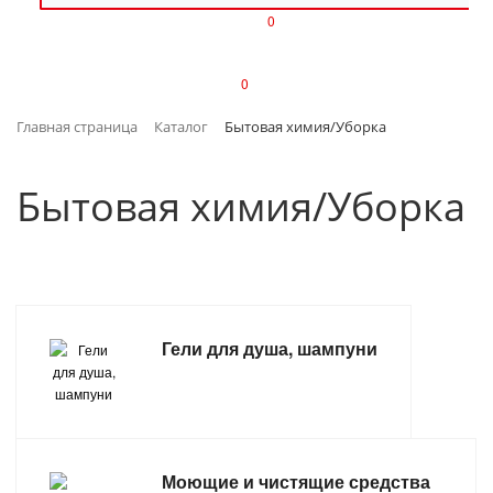
0
ИЗДЕЛИЯ ИЗ ПЛАСТМАССЫ
0
ИНСТРУМЕНТЫ
Главная страница
Каталог
Бытовая химия/Уборка
ИНТЕРЬЕР
Бытовая химия/Уборка
КАНЦТОВАРЫ
КЛИМАТИЧЕСКАЯ ТЕХНИКА
КРЕПЕЖ И СКОБЯНЫЕ ИЗДЕЛИЯ
Гели для душа, шампуни
ЛАКОКРАСОЧНЫЕ МАТЕРИАЛЫ
НАСОСНОЕ ОБОРУДОВАНИЕ
ПОСУДА
Моющие и чистящие средства