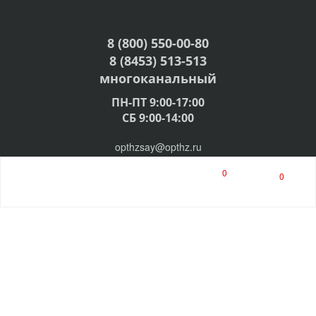
8 (800) 550-00-80
8 (8453) 513-513
многоканальный
ПН-ПТ 9:00-17:00
СБ 9:00-14:00
opthzsay@opthz.ru
0
0
© 2009-2026, ООО "ГлавХозТорг"
Разработка ABC-Expert
Организация осуществляет оптовую торговлю,
розничной торговли нет.