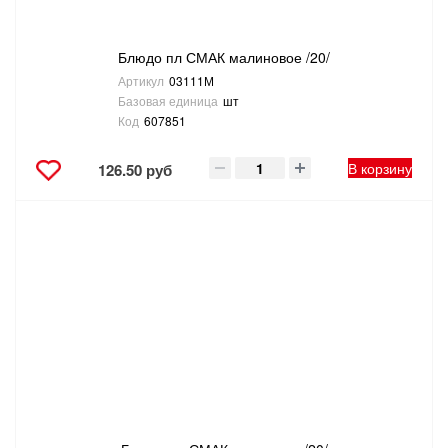
Блюдо пл СМАК малиновое /20/
Артикул
03111М
Базовая единица
шт
Код
607851
В корзину
126.50 руб