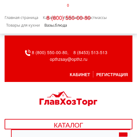
0
КАТАЛОГ
8 (800) 550-00-80
Главная страница
Каталог
Изделия из пластмассы
БЫТОВАЯ ТЕХНИКА
Товары для кухни
Вазы,блюда
БЫТОВАЯ ХИМИЯ/УБОРКА
8 (800) 550-00-80,
8 (8453) 513-513
ВЕНТИЛЯЦИЯ
opthzsay@opthz.ru
ВСЕ ДЛЯ БАНИ
КАБИНЕТ
РЕГИСТРАЦИЯ
ГАЗОВОЕ ОБОРУДОВАНИЕ
ДАЧА, САД И ОГОРОД
ДВЕРНЫЕ ПОЛОТНА
КАТАЛОГ
ДЕТСКИЕ ТОВАРЫ