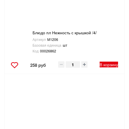
ТОВАРЫ ДЛЯ ОТДЫХА И ТУРИЗМА
ЭЛЕКТРОИНСТРУМЕНТЫ, БЕНЗОИНСТРУМЕНТЫ
Блюдо пл Нежность с крышкой /4/
ЭЛЕКТРОМОНТАЖНЫЕ ТОВАРЫ, СВЕТОТЕХНИКА
Артикул
М1206
Базовая единица
шт
Код
00026862
В корзину
258 руб