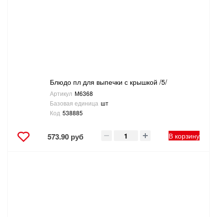
САНТЕХНИКА
СВАРОЧНОЕ ОБОРУДОВАНИЕ И МАТЕРИАЛЫ
СКЛАДСКОЕ ОБОРУДОВАНИЕ
Блюдо пл для выпечки с крышкой /5/
СНЕГОУБОРОЧНЫЙ ИНВЕНТАРЬ
Артикул
М6368
Базовая единица
шт
СТРЕМЯНКИ,ЛЕСТНИЦЫ
Код
538885
СТРОИТЕЛЬНЫЕ И ОТДЕЛОЧНЫЕ МАТЕРИАЛЫ
В корзину
573.90 руб
ТОВАРЫ ДЛЯ АВТО
ТОВАРЫ ДЛЯ ДОМА
ТОВАРЫ ДЛЯ ЖИВОТНЫХ