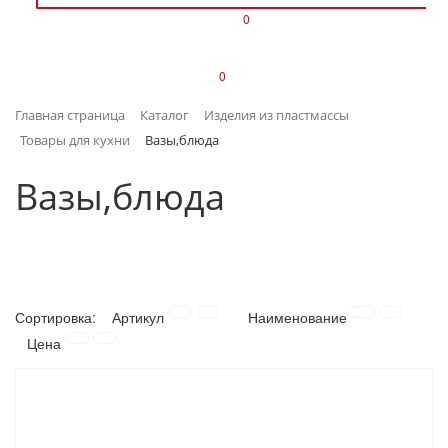
0
ИЗДЕЛИЯ ИЗ ПЛАСТМАССЫ
0
ИНСТРУМЕНТЫ
Главная страница
Каталог
Изделия из пластмассы
ИНТЕРЬЕР
Товары для кухни
Вазы,блюда
КАНЦТОВАРЫ
Вазы,блюда
КЛИМАТИЧЕСКАЯ ТЕХНИКА
КРЕПЕЖ И СКОБЯНЫЕ ИЗДЕЛИЯ
Сортировка:
Артикул
Наименование
ЛАКОКРАСОЧНЫЕ МАТЕРИАЛЫ
Цена
НАСОСНОЕ ОБОРУДОВАНИЕ
ПОСУДА