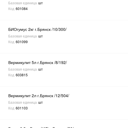
Базовая единица
шт
Код
601084
БИОгумус 2кг г.Брянск /10/300/
Базовая единица
шт
Код
601099
Вермикулит 5л г.Брянск /8/192/
Базовая единица
шт
Код
603815
Вермикулит 2л г.Брянск /12/504/
Базовая единица
шт
Код
601103