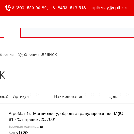
8 (800) 550-00-80,
8 (8453) 513-513
opthzsay@opthz.ru
обрения
Удобрения г.БРЯНСК
К
овка:
Артикул
Наименование
Цена
АгроМаг 1кг Магниевое удобрение гранулированное MgO
61,4% г.Брянск /25/700/
Базовая единица
шт
Код
618084