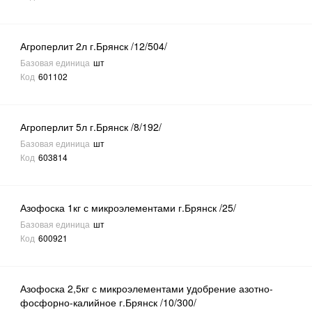
Агроперлит 2л г.Брянск /12/504/
Базовая единица
шт
Код
601102
Агроперлит 5л г.Брянск /8/192/
Базовая единица
шт
Код
603814
Азофоска 1кг с микроэлементами г.Брянск /25/
Базовая единица
шт
Код
600921
Азофоска 2,5кг с микроэлементами yдобрение азотно-
фосфорно-калийное г.Брянск /10/300/