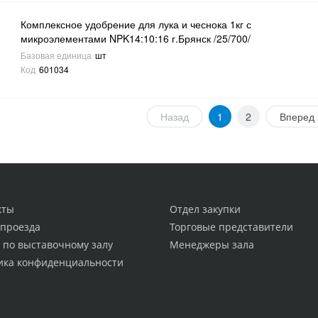
Комплексное удобрение для лука и чеснока 1кг с
микроэлементами NPK14:10:16 г.Брянск /25/700/
Базовая единица
шт
Код
601034
Назад
1
2
Вперед
кты
Отдел закупки
 проезда
Торговые представители
 по выставочному залу
Менеджеры зала
ика конфиденциальности