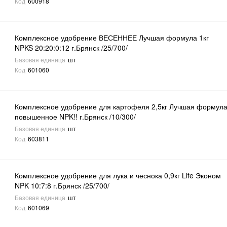
Код
600918
Комплексное удобрение ВЕСЕННЕЕ Лучшая формула 1кг
NPKS 20:20:0:12 г.Брянск /25/700/
Базовая единица
шт
Код
601060
Комплексное удобрение для картофеля 2,5кг Лучшая формул
повышенное NPK!! г.Брянск /10/300/
Базовая единица
шт
Код
603811
Комплексное удобрение для лука и чеснока 0,9кг Life Эконом
NPK 10:7:8 г.Брянск /25/700/
Базовая единица
шт
Код
601069