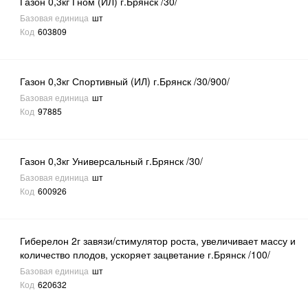
Газон 0,3кг Гном (ИЛ) г.Брянск /30/
Базовая единица
шт
Код
603809
Газон 0,3кг Спортивный (ИЛ) г.Брянск /30/900/
Базовая единица
шт
Код
97885
Газон 0,3кг Универсальный г.Брянск /30/
Базовая единица
шт
Код
600926
Гиберелон 2г завязи/стимулятор роста, увеличивает массу и
количество плодов, ускоряет зацветание г.Брянск /100/
Базовая единица
шт
Код
620632