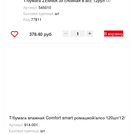
Т/бумага ZEMMA 3х слойная в асс 12рул /7/
Артикул
545010
Базовая единица
шт
Код
77811
В корзину
378.40 руб
Т/бумага влажная Comfort smart ромашкой/алоэ 120шт/12/
Артикул
914-001
Базовая единица
шт