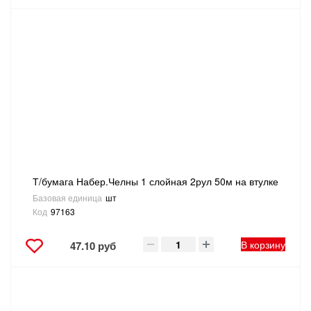
Т/бумага Набер.Челны 1 слойная 2рул 50м на втулке
Базовая единица
шт
Код
97163
В корзину
47.10 руб