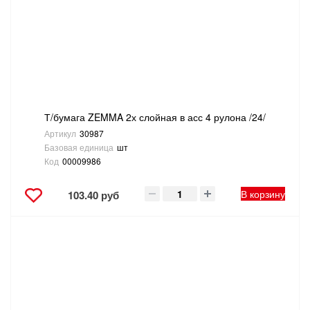
САНТЕХНИКА
СВАРОЧНОЕ ОБОРУДОВАНИЕ И МАТЕРИАЛЫ
СКЛАДСКОЕ ОБОРУДОВАНИЕ
Т/бумага ZEMMA 2х слойная в асс 4 рулона /24/
СНЕГОУБОРОЧНЫЙ ИНВЕНТАРЬ
Артикул
30987
Базовая единица
шт
СТРЕМЯНКИ,ЛЕСТНИЦЫ
Код
00009986
СТРОИТЕЛЬНЫЕ И ОТДЕЛОЧНЫЕ МАТЕРИАЛЫ
В корзину
103.40 руб
ТОВАРЫ ДЛЯ АВТО
ТОВАРЫ ДЛЯ ДОМА
ТОВАРЫ ДЛЯ ЖИВОТНЫХ