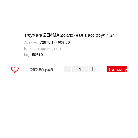
ТОВАРЫ ДЛЯ ОТДЫХА И ТУРИЗМА
ЭЛЕКТРОИНСТРУМЕНТЫ, БЕНЗОИНСТРУМЕНТЫ
Т/бумага ZEMMA 2х слойная в асс 8рул /12/
ЭЛЕКТРОМОНТАЖНЫЕ ТОВАРЫ, СВЕТОТЕХНИКА
Артикул
72979/144006-70
Базовая единица
шт
Код
596101
В корзину
202.80 руб