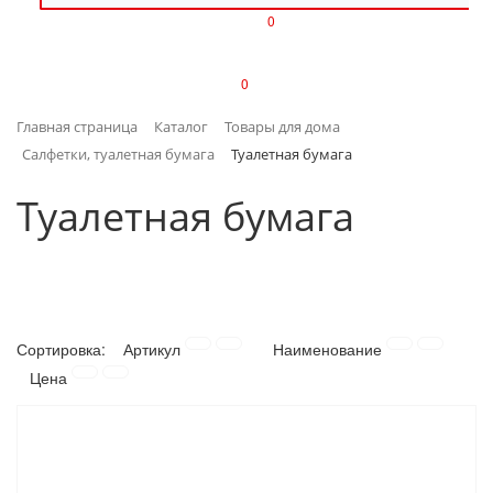
0
ИЗДЕЛИЯ ИЗ ПЛАСТМАССЫ
0
ИНСТРУМЕНТЫ
Главная страница
Каталог
Товары для дома
ИНТЕРЬЕР
Салфетки, туалетная бумага
Туалетная бумага
КАНЦТОВАРЫ
Туалетная бумага
КЛИМАТИЧЕСКАЯ ТЕХНИКА
КРЕПЕЖ И СКОБЯНЫЕ ИЗДЕЛИЯ
Сортировка:
Артикул
Наименование
ЛАКОКРАСОЧНЫЕ МАТЕРИАЛЫ
Цена
НАСОСНОЕ ОБОРУДОВАНИЕ
ПОСУДА