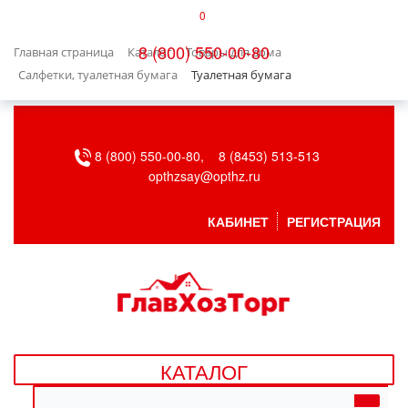
0
КАТАЛОГ
8 (800) 550-00-80
Главная страница
Каталог
Товары для дома
БЫТОВАЯ ТЕХНИКА
Салфетки, туалетная бумага
Туалетная бумага
БЫТОВАЯ ХИМИЯ/УБОРКА
8 (800) 550-00-80,
8 (8453) 513-513
ВЕНТИЛЯЦИЯ
opthzsay@opthz.ru
ВСЕ ДЛЯ БАНИ
КАБИНЕТ
РЕГИСТРАЦИЯ
ГАЗОВОЕ ОБОРУДОВАНИЕ
ДАЧА, САД И ОГОРОД
ДВЕРНЫЕ ПОЛОТНА
КАТАЛОГ
ДЕТСКИЕ ТОВАРЫ