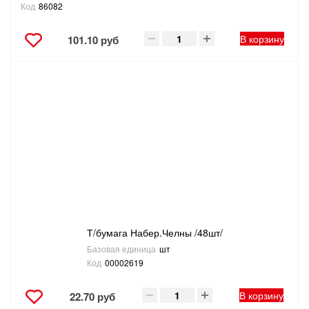
Код
86082
В корзину
101.10 руб
Т/бумага Набер.Челны /48шт/
Базовая единица
шт
Код
00002619
В корзину
22.70 руб