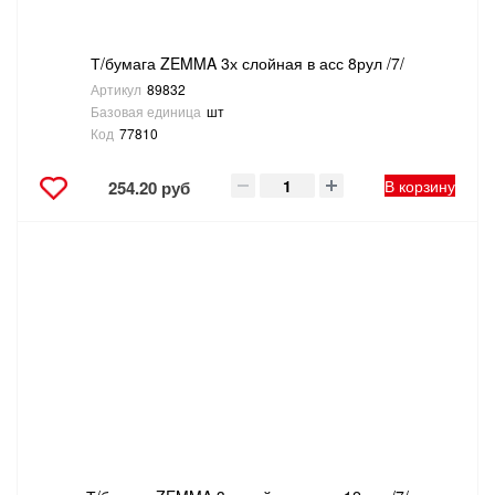
Т/бумага ZEMMA 3х слойная в асс 8рул /7/
Артикул
89832
Базовая единица
шт
Код
77810
В корзину
254.20 руб