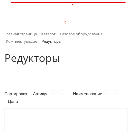
0
ИЗДЕЛИЯ ИЗ ПЛАСТМАССЫ
0
ИНСТРУМЕНТЫ
Главная страница
Каталог
Газовое оборудование
ИНТЕРЬЕР
Комплектующие
Редукторы
КАНЦТОВАРЫ
Редукторы
КЛИМАТИЧЕСКАЯ ТЕХНИКА
КРЕПЕЖ И СКОБЯНЫЕ ИЗДЕЛИЯ
Сортировка:
Артикул
Наименование
ЛАКОКРАСОЧНЫЕ МАТЕРИАЛЫ
Цена
НАСОСНОЕ ОБОРУДОВАНИЕ
ПОСУДА