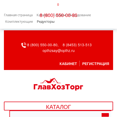
0
КАТАЛОГ
8 (800) 550-00-80
Главная страница
Каталог
Газовое оборудование
БЫТОВАЯ ТЕХНИКА
Комплектующие
Редукторы
БЫТОВАЯ ХИМИЯ/УБОРКА
8 (800) 550-00-80,
8 (8453) 513-513
ВЕНТИЛЯЦИЯ
opthzsay@opthz.ru
ВСЕ ДЛЯ БАНИ
КАБИНЕТ
РЕГИСТРАЦИЯ
ГАЗОВОЕ ОБОРУДОВАНИЕ
ДАЧА, САД И ОГОРОД
ДВЕРНЫЕ ПОЛОТНА
КАТАЛОГ
ДЕТСКИЕ ТОВАРЫ