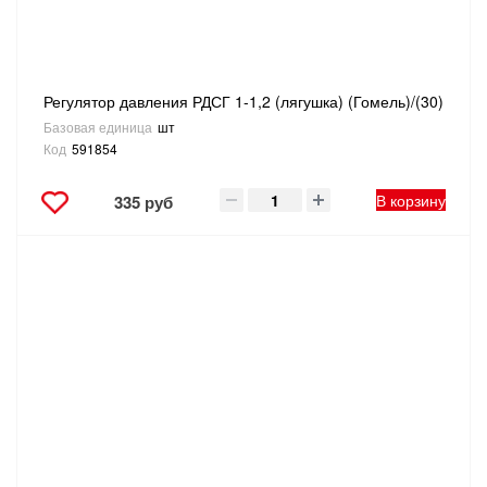
ТОВАРЫ ДЛЯ ОТДЫХА И ТУРИЗМА
ЭЛЕКТРОИНСТРУМЕНТЫ, БЕНЗОИНСТРУМЕНТЫ
Регулятор давления РДСГ 1-1,2 (лягушка) (Гомель)/(30)
Базовая единица
шт
ЭЛЕКТРОМОНТАЖНЫЕ ТОВАРЫ, СВЕТОТЕХНИКА
Код
591854
В корзину
335 руб