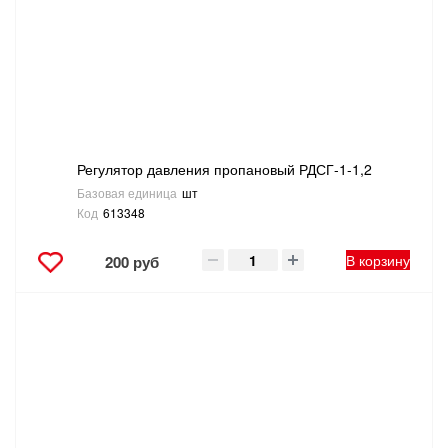
САНТЕХНИКА
СВАРОЧНОЕ ОБОРУДОВАНИЕ И МАТЕРИАЛЫ
СКЛАДСКОЕ ОБОРУДОВАНИЕ
Регулятор давления пропановый РДСГ-1-1,2
СНЕГОУБОРОЧНЫЙ ИНВЕНТАРЬ
Базовая единица
шт
Код
613348
СТРЕМЯНКИ,ЛЕСТНИЦЫ
В корзину
200 руб
СТРОИТЕЛЬНЫЕ И ОТДЕЛОЧНЫЕ МАТЕРИАЛЫ
ТОВАРЫ ДЛЯ АВТО
ТОВАРЫ ДЛЯ ДОМА
ТОВАРЫ ДЛЯ ЖИВОТНЫХ