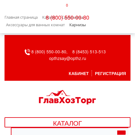
0
КАТАЛОГ
8 (800) 550-00-80
Главная страница
Каталог
Сантехника
БЫТОВАЯ ТЕХНИКА
Аксессуары для ванных комнат
Карнизы
БЫТОВАЯ ХИМИЯ/УБОРКА
8 (800) 550-00-80,
8 (8453) 513-513
ВЕНТИЛЯЦИЯ
opthzsay@opthz.ru
ВСЕ ДЛЯ БАНИ
КАБИНЕТ
РЕГИСТРАЦИЯ
ГАЗОВОЕ ОБОРУДОВАНИЕ
ДАЧА, САД И ОГОРОД
ДВЕРНЫЕ ПОЛОТНА
КАТАЛОГ
ДЕТСКИЕ ТОВАРЫ