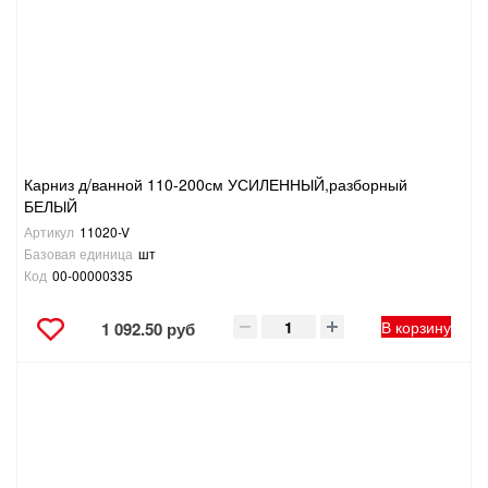
САНТЕХНИКА
СВАРОЧНОЕ ОБОРУДОВАНИЕ И МАТЕРИАЛЫ
СКЛАДСКОЕ ОБОРУДОВАНИЕ
Карниз д/ванной 110-200см УСИЛЕННЫЙ,разборный
СНЕГОУБОРОЧНЫЙ ИНВЕНТАРЬ
БЕЛЫЙ
Артикул
11020-V
СТРЕМЯНКИ,ЛЕСТНИЦЫ
Базовая единица
шт
Код
00-00000335
СТРОИТЕЛЬНЫЕ И ОТДЕЛОЧНЫЕ МАТЕРИАЛЫ
В корзину
1 092.50 руб
ТОВАРЫ ДЛЯ АВТО
ТОВАРЫ ДЛЯ ДОМА
ТОВАРЫ ДЛЯ ЖИВОТНЫХ