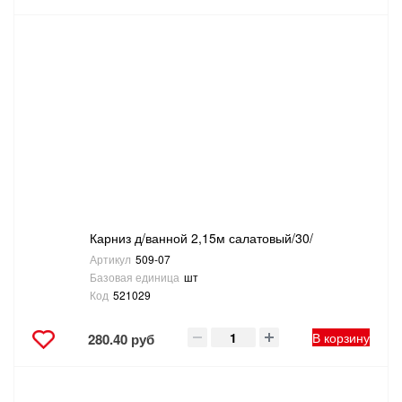
Карниз д/ванной 2,15м салатовый/30/
Артикул
509-07
Базовая единица
шт
Код
521029
В корзину
280.40 руб