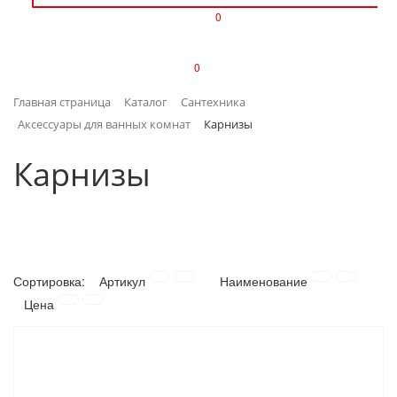
0
ИЗДЕЛИЯ ИЗ ПЛАСТМАССЫ
0
ИНСТРУМЕНТЫ
Главная страница
Каталог
Сантехника
ИНТЕРЬЕР
Аксессуары для ванных комнат
Карнизы
КАНЦТОВАРЫ
Карнизы
КЛИМАТИЧЕСКАЯ ТЕХНИКА
КРЕПЕЖ И СКОБЯНЫЕ ИЗДЕЛИЯ
Сортировка:
Артикул
Наименование
ЛАКОКРАСОЧНЫЕ МАТЕРИАЛЫ
Цена
НАСОСНОЕ ОБОРУДОВАНИЕ
ПОСУДА