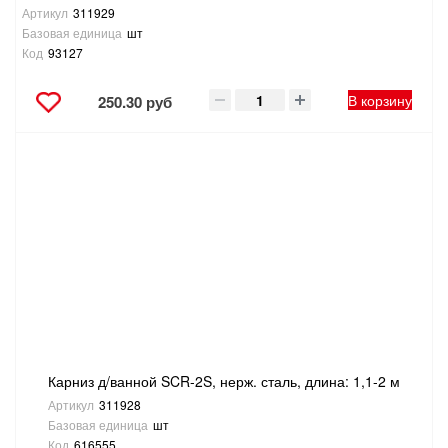
Артикул
311929
Базовая единица
шт
Код
93127
В корзину
250.30 руб
Карниз д/ванной SCR-2S, нерж. сталь, длина: 1,1-2 м
Артикул
311928
Базовая единица
шт
Код
616555