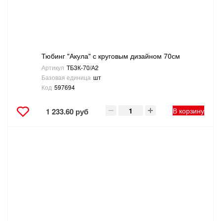
Тюбинг "Акула" с круговым дизайном 70см
Артикул
ТБ3К-70/А2
Базовая единица
шт
Код
597694
В корзину
1 233.60 руб