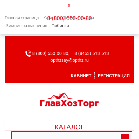
0
КАТАЛОГ
8 (800) 550-00-80
Главная страница
Каталог
Детские товары
БЫТОВАЯ ТЕХНИКА
Зимние развлечения
Тюбинги
БЫТОВАЯ ХИМИЯ/УБОРКА
8 (800) 550-00-80,
8 (8453) 513-513
ВЕНТИЛЯЦИЯ
opthzsay@opthz.ru
ВСЕ ДЛЯ БАНИ
КАБИНЕТ
РЕГИСТРАЦИЯ
ГАЗОВОЕ ОБОРУДОВАНИЕ
ДАЧА, САД И ОГОРОД
ДВЕРНЫЕ ПОЛОТНА
КАТАЛОГ
ДЕТСКИЕ ТОВАРЫ