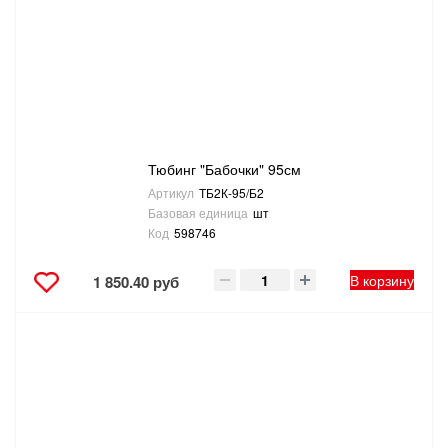
Тюбинг "Бабочки" 95см
Артикул
ТБ2К-95/Б2
Базовая единица
шт
Код
598746
В корзину
1 850.40 руб