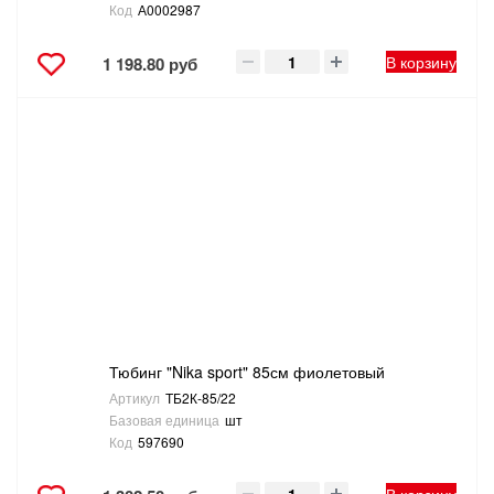
Код
А0002987
В корзину
1 198.80 руб
Тюбинг "Nika sport" 85см фиолетовый
Артикул
ТБ2К-85/22
Базовая единица
шт
Код
597690