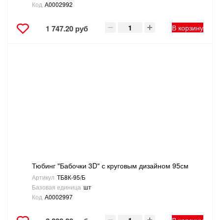
Код
А0002992
В корзину
1 747.20 руб
Тюбинг "Бабочки 3D" с круговым дизайном 95см
Артикул
ТБ8К-95/Б
Базовая единица
шт
Код
А0002997