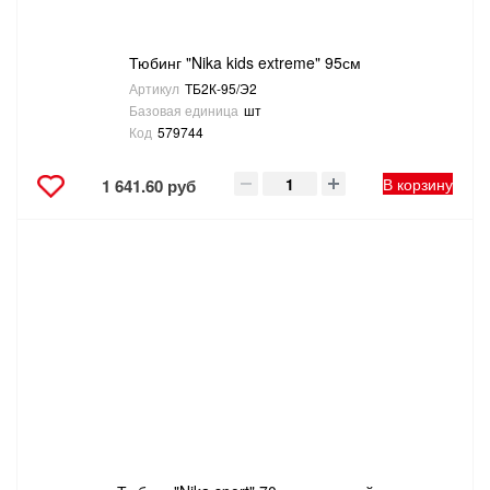
Тюбинг "Nika kids extreme" 95см
Артикул
ТБ2К-95/Э2
Базовая единица
шт
Код
579744
В корзину
1 641.60 руб