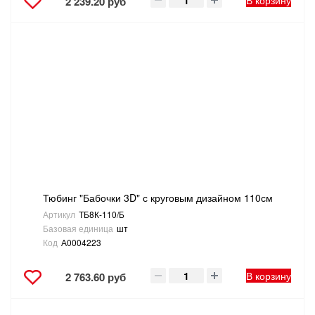
В корзину
2 239.20 руб
Тюбинг "Бабочки 3D" с круговым дизайном 110см
Артикул
ТБ8К-110/Б
Базовая единица
шт
Код
А0004223
В корзину
2 763.60 руб