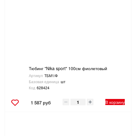
Тюбинг "Nika sport" 100см фиолетовый
Артикул
ТБМ1/Ф
Базовая единица
шт
Код
628424
В корзину
1 587 руб