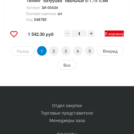
Тюбинг "Ватрушка" овальные d-1,15*0,8м
Артикул
ЗИ-00434
Базовая единица
шт
Код
548785
В корзину
1 542.30 руб
Назад
1
2
3
4
5
Вперед
Все
Отдел закупки
Торговые представители
Менеджеры зала
Контакты