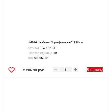
САНТЕХНИКА
СВАРОЧНОЕ ОБОРУДОВАНИЕ И МАТЕРИАЛЫ
СКЛАДСКОЕ ОБОРУДОВАНИЕ
ЗИМА Тюбинг "Графичный" 110см
СНЕГОУБОРОЧНЫЙ ИНВЕНТАРЬ
Артикул
ТБ7К-110/Г
Базовая единица
шт
СТРЕМЯНКИ,ЛЕСТНИЦЫ
Код
А0005072
СТРОИТЕЛЬНЫЕ И ОТДЕЛОЧНЫЕ МАТЕРИАЛЫ
В корзину
2 206.90 руб
ТОВАРЫ ДЛЯ АВТО
ТОВАРЫ ДЛЯ ДОМА
ТОВАРЫ ДЛЯ ЖИВОТНЫХ