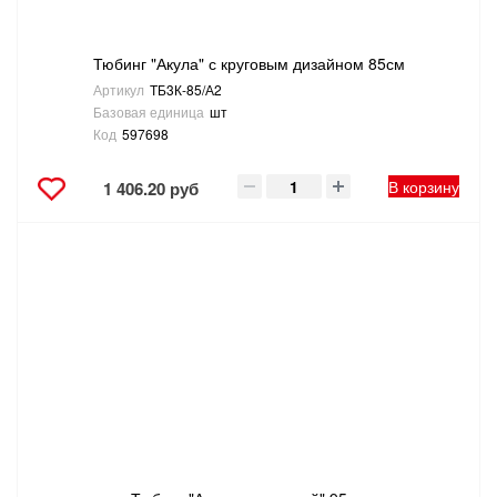
Тюбинг "Акула" с круговым дизайном 85см
Артикул
ТБ3К-85/А2
Базовая единица
шт
Код
597698
В корзину
1 406.20 руб