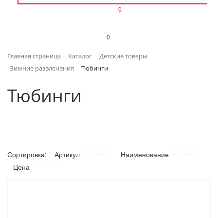
0
ИЗДЕЛИЯ ИЗ ПЛАСТМАССЫ
0
ИНСТРУМЕНТЫ
Главная страница
Каталог
Детские товары
ИНТЕРЬЕР
Зимние развлечения
Тюбинги
КАНЦТОВАРЫ
Тюбинги
КЛИМАТИЧЕСКАЯ ТЕХНИКА
КРЕПЕЖ И СКОБЯНЫЕ ИЗДЕЛИЯ
Сортировка:
Артикул
Наименование
ЛАКОКРАСОЧНЫЕ МАТЕРИАЛЫ
Цена
НАСОСНОЕ ОБОРУДОВАНИЕ
ПОСУДА