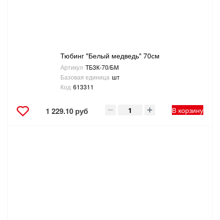
Тюбинг "Белый медведь" 70см
Артикул
ТБ3К-70/БМ
Базовая единица
шт
Код
613311
В корзину
1 229.10 руб