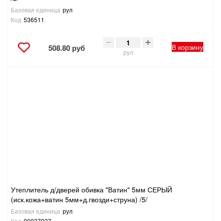
Базовая единица
рул
Код
536511
В корзину
508.80 руб
рул
Утеплитель д/дверей обивка "Ватин" 5мм СЕРЫЙ
(иск.кожа+ватин 5мм+д.гвозди+струна) /5/
Базовая единица
рул
Код
00037027