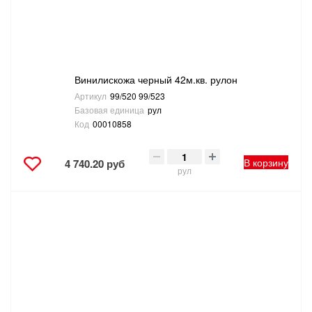
Винилискожа черный 42м.кв. рулон
Артикул
99/520 99/523
Базовая единица
рул
Код
00010858
В корзину
4 740.20 руб
рул