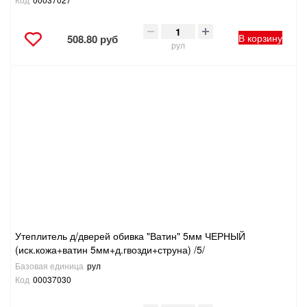
В корзину
508.80 руб
рул
Утеплитель д/дверей обивка "Ватин" 5мм ЧЕРНЫЙ
(иск.кожа+ватин 5мм+д.гвозди+струна) /5/
Базовая единица
рул
Код
00037030