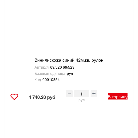
ТОВАРЫ ДЛЯ ОТДЫХА И ТУРИЗМА
ЭЛЕКТРОИНСТРУМЕНТЫ, БЕНЗОИНСТРУМЕНТЫ
ЭЛЕКТРОМОНТАЖНЫЕ ТОВАРЫ, СВЕТОТЕХНИКА
Винилискожа синий 42м.кв. рулон
Артикул
69/520 69/523
Базовая единица
рул
Код
00010854
В корзину
4 740.20 руб
рул