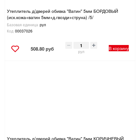
Утеплитель д/дверей обивка "Ватин" 5мм БОРДОВЫЙ
(иск.кожа+ватин 5мм+д.гвозди+струна) /5/
Базовая единица
рул
Код
00037026
В корзину
508.80 руб
рул
Утеплитель д/дверей обивка "Ватин" 5мм КОРИЧНЕВЫЙ