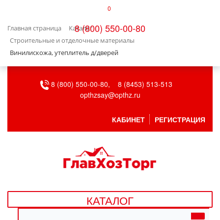
0
КАТАЛОГ
8 (800) 550-00-80
Главная страница
Каталог
БЫТОВАЯ ТЕХНИКА
Строительные и отделочные материалы
Винилискожа, утеплитель д/дверей
БЫТОВАЯ ХИМИЯ/УБОРКА
8 (800) 550-00-80,
8 (8453) 513-513
ВЕНТИЛЯЦИЯ
opthzsay@opthz.ru
ВСЕ ДЛЯ БАНИ
КАБИНЕТ
РЕГИСТРАЦИЯ
ГАЗОВОЕ ОБОРУДОВАНИЕ
ДАЧА, САД И ОГОРОД
ДВЕРНЫЕ ПОЛОТНА
КАТАЛОГ
ДЕТСКИЕ ТОВАРЫ