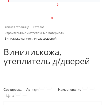
0
ИЗДЕЛИЯ ИЗ ПЛАСТМАССЫ
0
ИНСТРУМЕНТЫ
Главная страница
Каталог
ИНТЕРЬЕР
Строительные и отделочные материалы
Винилискожа, утеплитель д/дверей
КАНЦТОВАРЫ
Винилискожа,
КЛИМАТИЧЕСКАЯ ТЕХНИКА
утеплитель д/дверей
КРЕПЕЖ И СКОБЯНЫЕ ИЗДЕЛИЯ
ЛАКОКРАСОЧНЫЕ МАТЕРИАЛЫ
НАСОСНОЕ ОБОРУДОВАНИЕ
Сортировка:
Артикул
Наименование
Цена
ПОСУДА