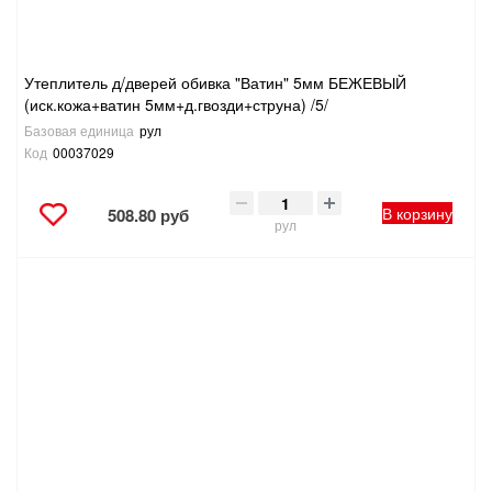
Утеплитель д/дверей обивка "Ватин" 5мм БЕЖЕВЫЙ
(иск.кожа+ватин 5мм+д.гвозди+струна) /5/
Базовая единица
рул
Код
00037029
В корзину
508.80 руб
рул