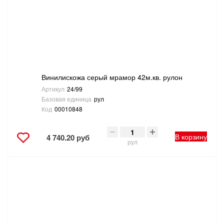
Винилискожа серый мрамор 42м.кв. рулон
Артикул
24/99
Базовая единица
рул
Код
00010848
В корзину
4 740.20 руб
рул