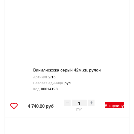
САНТЕХНИКА
СВАРОЧНОЕ ОБОРУДОВАНИЕ И МАТЕРИАЛЫ
СКЛАДСКОЕ ОБОРУДОВАНИЕ
СНЕГОУБОРОЧНЫЙ ИНВЕНТАРЬ
СТРЕМЯНКИ,ЛЕСТНИЦЫ
Винилискожа серый 42м.кв. рулон
Артикул
2/15
Базовая единица
рул
СТРОИТЕЛЬНЫЕ И ОТДЕЛОЧНЫЕ МАТЕРИАЛЫ
Код
00014198
ТОВАРЫ ДЛЯ АВТО
В корзину
4 740.20 руб
рул
ТОВАРЫ ДЛЯ ДОМА
ТОВАРЫ ДЛЯ ЖИВОТНЫХ