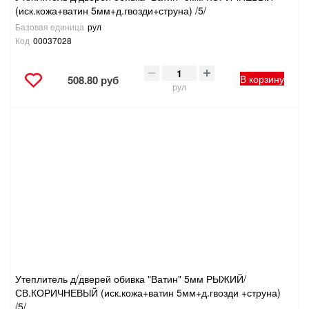
(иск.кожа+ватин 5мм+д.гвозди+струна) /5/
Базовая единица
рул
Код
00037028
В корзину
508.80 руб
рул
Утеплитель д/дверей обивка "Ватин" 5мм РЫЖИЙ/
СВ.КОРИЧНЕВЫЙ (иск.кожа+ватин 5мм+д.гвозди +струна)
/5/