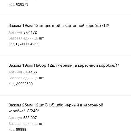
Код
628273
Зажим 19мм 12шт цветной в картонной коробке /12/
Артикул
ЗК-4172
Базовая единица
шт
Код
ЦБ-00004265
Зажим 19мм Набор 12шт черный, в картонной коробке/1/
Артикул
ЗК-4166
Базовая единица
шт
Код
А0002630
Зажим 25мм 12шт ClipStudio чёрный в картонной
коробке/12/240/
Артикул
588-007
Базовая единица
шт
Код
89888