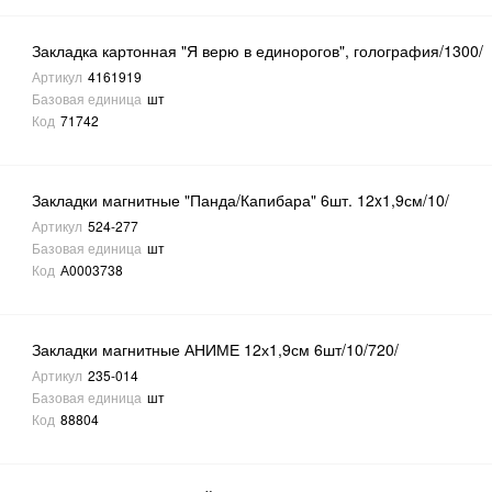
Закладка картонная "Я верю в единорогов", голография/1300/
Артикул
4161919
Базовая единица
шт
Код
71742
Закладки магнитные "Панда/Капибара" 6шт. 12x1,9см/10/
Артикул
524-277
Базовая единица
шт
Код
А0003738
Закладки магнитные АНИМЕ 12х1,9см 6шт/10/720/
Артикул
235-014
Базовая единица
шт
Код
88804