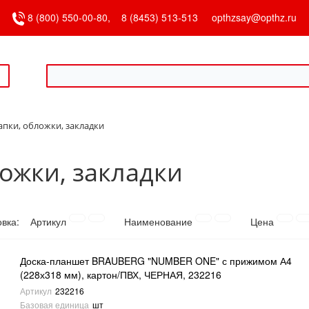
8 (800) 550-00-80,
8 (8453) 513-513
opthzsay@opthz.ru
апки, обложки, закладки
ожки, закладки
овка:
Артикул
Наименование
Цена
Доска-планшет BRAUBERG "NUMBER ONE" с прижимом А4
(228х318 мм), картон/ПВХ, ЧЕРНАЯ, 232216
Артикул
232216
Базовая единица
шт