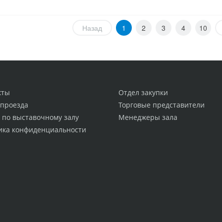
Назад
1
2
3
4
10
кты
Отдел закупки
 проезда
Торговые представители
 по выставочному залу
Менеджеры зала
ика конфиденциальности