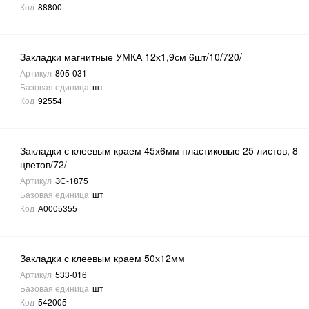
Код
88800
Закладки магнитные УМКА 12х1,9см 6шт/10/720/
Артикул
805-031
Базовая единица
шт
Код
92554
Закладки с клеевым краем 45х6мм пластиковые 25 листов, 8
цветов/72/
Артикул
ЗС-1875
Базовая единица
шт
Код
А0005355
Закладки с клеевым краем 50х12мм
Артикул
533-016
Базовая единица
шт
Код
542005