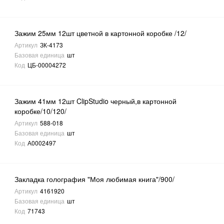
Зажим 25мм 12шт цветной в картонной коробке /12/
Артикул
ЗК-4173
Базовая единица
шт
Код
ЦБ-00004272
Зажим 41мм 12шт ClipStudio черный,в картонной
коробке/10/120/
Артикул
588-018
Базовая единица
шт
Код
А0002497
Закладка голография "Моя любимая книга"/900/
Артикул
4161920
Базовая единица
шт
Код
71743