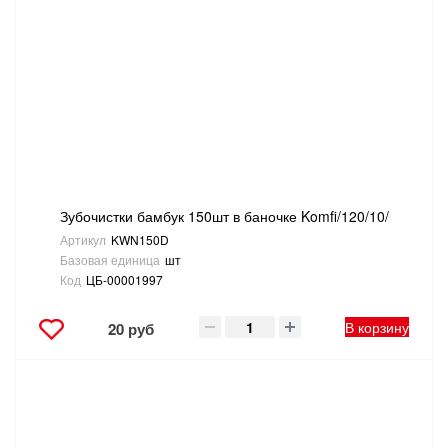
ТОВАРЫ ДЛЯ ОТДЫХА И ТУРИЗМА
ЭЛЕКТРОИНСТРУМЕНТЫ, БЕНЗОИНСТРУМЕНТЫ
ЭЛЕКТРОМОНТАЖНЫЕ ТОВАРЫ, СВЕТОТЕХНИКА
Зубочистки бамбук 150шт в баночке Komfi/120/10/
Артикул
KWN150D
Базовая единица
шт
Код
ЦБ-00001997
В корзину
20 руб