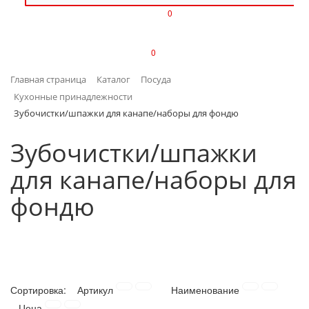
0
ИЗДЕЛИЯ ИЗ ПЛАСТМАССЫ
0
ИНСТРУМЕНТЫ
Главная страница
Каталог
Посуда
ИНТЕРЬЕР
Кухонные принадлежности
Зубочистки/шпажки для канапе/наборы для фондю
КАНЦТОВАРЫ
Зубочистки/шпажки
КЛИМАТИЧЕСКАЯ ТЕХНИКА
для канапе/наборы для
КРЕПЕЖ И СКОБЯНЫЕ ИЗДЕЛИЯ
фондю
ЛАКОКРАСОЧНЫЕ МАТЕРИАЛЫ
НАСОСНОЕ ОБОРУДОВАНИЕ
Сортировка:
Артикул
Наименование
ПОСУДА
Цена