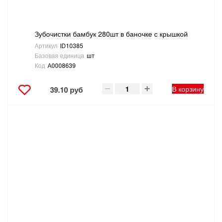
Зубочистки бамбук 280шт в баночке с крышкой
Артикул
ID10385
Базовая единица
шт
Код
А0008639
В корзину
39.10 руб