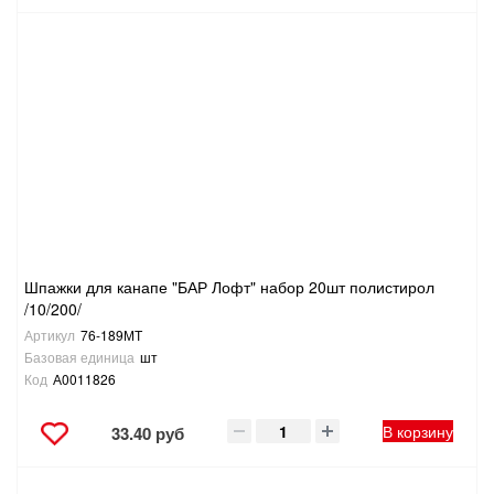
Шпажки для канапе "БАР Лофт" набор 20шт полистирол
/10/200/
Артикул
76-189МТ
Базовая единица
шт
Код
А0011826
В корзину
33.40 руб