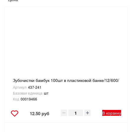
САНТЕХНИКА
СВАРОЧНОЕ ОБОРУДОВАНИЕ И МАТЕРИАЛЫ
СКЛАДСКОЕ ОБОРУДОВАНИЕ
СНЕГОУБОРОЧНЫЙ ИНВЕНТАРЬ
СТРЕМЯНКИ,ЛЕСТНИЦЫ
Зубочистки бамбук 100шт в пластиковой банке/12/600/
СТРОИТЕЛЬНЫЕ И ОТДЕЛОЧНЫЕ МАТЕРИАЛЫ
Артикул
437-241
Базовая единица
шт
ТОВАРЫ ДЛЯ АВТО
Код
00019466
ТОВАРЫ ДЛЯ ДОМА
В корзину
12.50 руб
ТОВАРЫ ДЛЯ ЖИВОТНЫХ