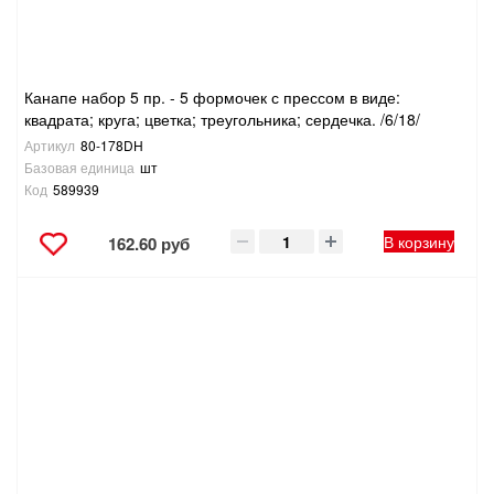
Канапе набор 5 пр. - 5 формочек с прессом в виде:
квадрата; круга; цветка; треугольника; сердечка. /6/18/
Артикул
80-178DH
Базовая единица
шт
Код
589939
В корзину
162.60 руб