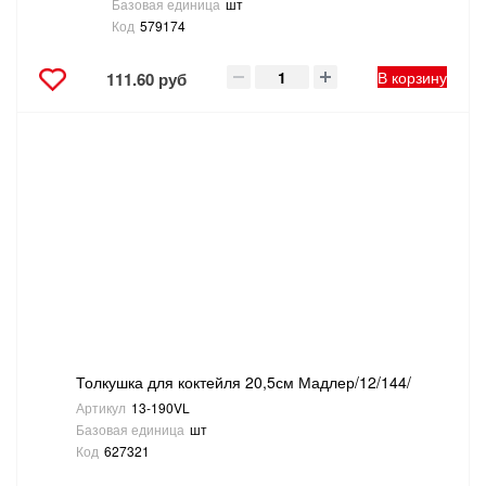
Базовая единица
шт
Код
579174
В корзину
111.60 руб
Толкушка для коктейля 20,5см Мадлер/12/144/
Артикул
13-190VL
Базовая единица
шт
Код
627321