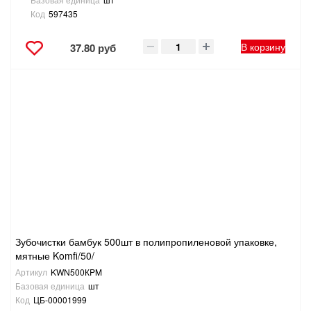
Код
597435
В корзину
37.80 руб
Зубочистки бамбук 500шт в полипропиленовой упаковке,
мятные Komfi/50/
Артикул
KWN500КPM
Базовая единица
шт
Код
ЦБ-00001999