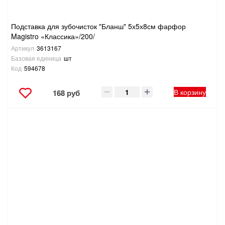
Подставка для зубочисток "Бланш" 5х5х8см фарфор
Magistro «Классика»/200/
Артикул
3613167
Базовая единица
шт
Код
594678
В корзину
168 руб