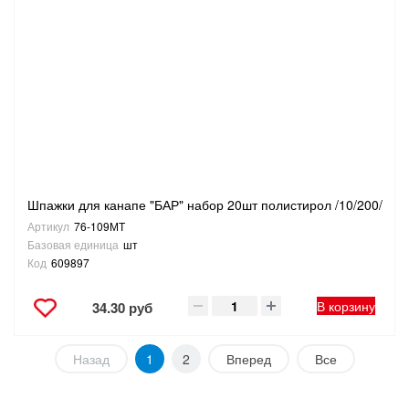
Шпажки для канапе "БАР" набор 20шт полистирол /10/200/
Артикул
76-109МТ
Базовая единица
шт
Код
609897
В корзину
34.30 руб
Назад
1
2
Вперед
Все