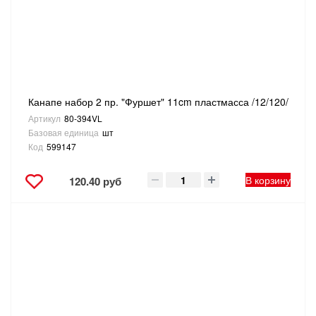
Канапе набор 2 пр. "Фуршет" 11cm пластмасса /12/120/
Артикул
80-394VL
Базовая единица
шт
Код
599147
В корзину
120.40 руб