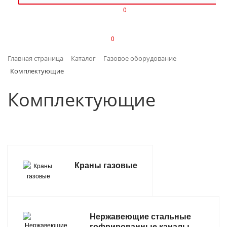
0
ИЗДЕЛИЯ ИЗ ПЛАСТМАССЫ
0
ИНСТРУМЕНТЫ
Главная страница
Каталог
Газовое оборудование
ИНТЕРЬЕР
Комплектующие
КАНЦТОВАРЫ
Комплектующие
КЛИМАТИЧЕСКАЯ ТЕХНИКА
КРЕПЕЖ И СКОБЯНЫЕ ИЗДЕЛИЯ
Краны газовые
ЛАКОКРАСОЧНЫЕ МАТЕРИАЛЫ
НАСОСНОЕ ОБОРУДОВАНИЕ
Нержавеющие стальные
ПОСУДА
гофрированные каналы