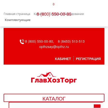
0
КАТАЛОГ
8 (800) 550-00-80
Главная страница
Каталог
Газовое оборудование
БЫТОВАЯ ТЕХНИКА
Комплектующие
БЫТОВАЯ ХИМИЯ/УБОРКА
8 (800) 550-00-80,
8 (8453) 513-513
ВЕНТИЛЯЦИЯ
opthzsay@opthz.ru
ВСЕ ДЛЯ БАНИ
КАБИНЕТ
РЕГИСТРАЦИЯ
ГАЗОВОЕ ОБОРУДОВАНИЕ
ДАЧА, САД И ОГОРОД
ДВЕРНЫЕ ПОЛОТНА
КАТАЛОГ
ДЕТСКИЕ ТОВАРЫ