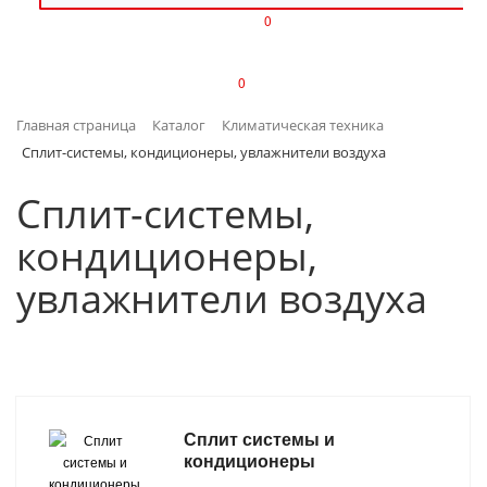
0
ИЗДЕЛИЯ ИЗ ПЛАСТМАССЫ
0
ИНСТРУМЕНТЫ
Главная страница
Каталог
Климатическая техника
ИНТЕРЬЕР
Сплит-системы, кондиционеры, увлажнители воздуха
КАНЦТОВАРЫ
Сплит-системы,
кондиционеры,
КЛИМАТИЧЕСКАЯ ТЕХНИКА
увлажнители воздуха
КРЕПЕЖ И СКОБЯНЫЕ ИЗДЕЛИЯ
ЛАКОКРАСОЧНЫЕ МАТЕРИАЛЫ
НАСОСНОЕ ОБОРУДОВАНИЕ
Сплит системы и
кондиционеры
ПОСУДА