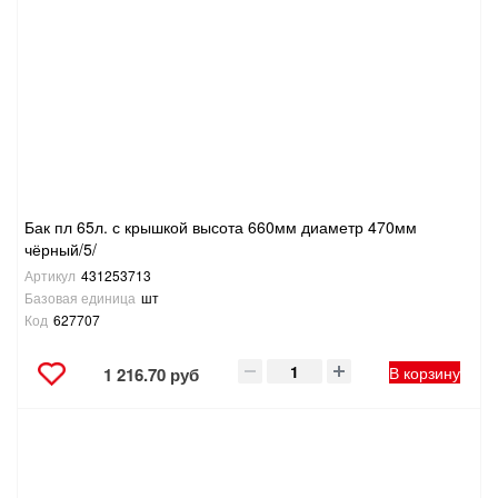
Бак пл 65л. с крышкой высота 660мм диаметр 470мм
чёрный/5/
Артикул
431253713
Базовая единица
шт
Код
627707
В корзину
1 216.70 руб