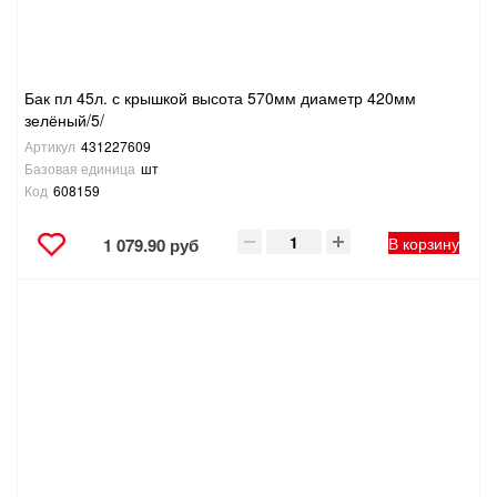
Бак пл 45л. с крышкой высота 570мм диаметр 420мм
зелёный/5/
Артикул
431227609
Базовая единица
шт
Код
608159
В корзину
1 079.90 руб