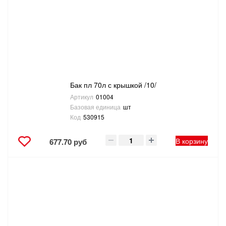
Бак пл 70л с крышкой /10/
Артикул
01004
Базовая единица
шт
Код
530915
В корзину
677.70 руб