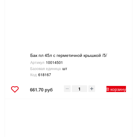
Бак пл 45л с герметичной крышкой /5/
Артикул
10014501
Базовая единица
шт
Код
618167
В корзину
661.70 руб