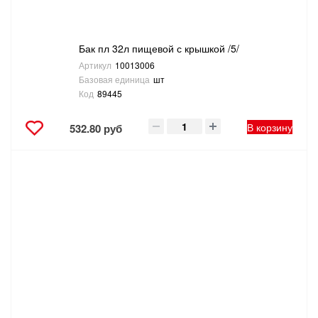
Бак пл 32л пищевой с крышкой /5/
Артикул
10013006
Базовая единица
шт
Код
89445
В корзину
532.80 руб