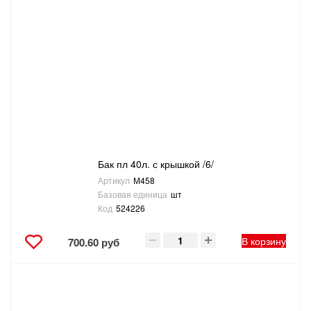
Бак пл 40л. с крышкой /6/
Артикул
М458
Базовая единица
шт
Код
524226
В корзину
700.60 руб