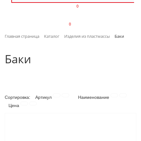
0
ИЗДЕЛИЯ ИЗ ПЛАСТМАССЫ
0
ИНСТРУМЕНТЫ
Главная страница
Каталог
Изделия из пластмассы
Баки
ИНТЕРЬЕР
Баки
КАНЦТОВАРЫ
КЛИМАТИЧЕСКАЯ ТЕХНИКА
КРЕПЕЖ И СКОБЯНЫЕ ИЗДЕЛИЯ
Сортировка:
Артикул
Наименование
ЛАКОКРАСОЧНЫЕ МАТЕРИАЛЫ
Цена
НАСОСНОЕ ОБОРУДОВАНИЕ
ПОСУДА