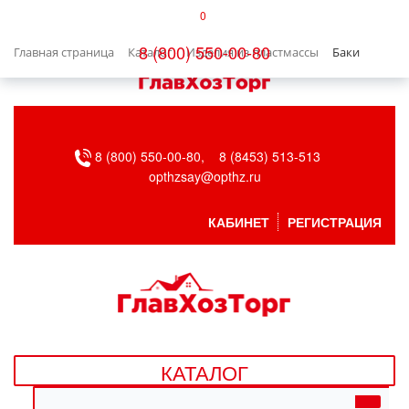
0
КАТАЛОГ
8 (800) 550-00-80
Главная страница
Каталог
Изделия из пластмассы
Баки
БЫТОВАЯ ТЕХНИКА
БЫТОВАЯ ХИМИЯ/УБОРКА
8 (800) 550-00-80,
8 (8453) 513-513
ВЕНТИЛЯЦИЯ
opthzsay@opthz.ru
ВСЕ ДЛЯ БАНИ
КАБИНЕТ
РЕГИСТРАЦИЯ
ГАЗОВОЕ ОБОРУДОВАНИЕ
ДАЧА, САД И ОГОРОД
ДВЕРНЫЕ ПОЛОТНА
КАТАЛОГ
ДЕТСКИЕ ТОВАРЫ