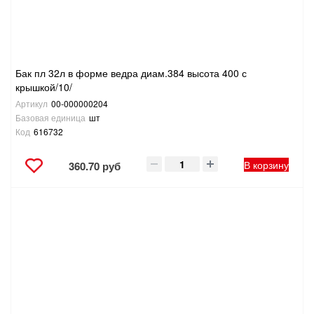
ТОВАРЫ ДЛЯ ОТДЫХА И ТУРИЗМА
ЭЛЕКТРОИНСТРУМЕНТЫ, БЕНЗОИНСТРУМЕНТЫ
Бак пл 32л в форме ведра диам.384 высота 400 с
крышкой/10/
ЭЛЕКТРОМОНТАЖНЫЕ ТОВАРЫ, СВЕТОТЕХНИКА
Артикул
00-000000204
Базовая единица
шт
Код
616732
В корзину
360.70 руб