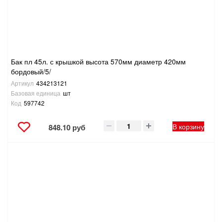
Бак пл 45л. с крышкой высота 570мм диаметр 420мм
бордовый/5/
Артикул
434213121
Базовая единица
шт
Код
597742
В корзину
848.10 руб