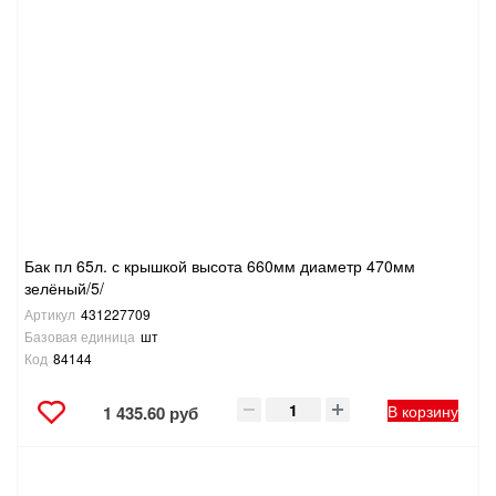
Бак пл 65л. с крышкой высота 660мм диаметр 470мм
зелёный/5/
Артикул
431227709
Базовая единица
шт
Код
84144
В корзину
1 435.60 руб