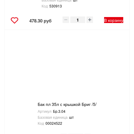
Код
530913
В корзину
478.30 руб
Бак пл 35л с крышкой Бриг /5/
Артикул
Бр.3.04
Базовая единица
шт
Код
00024522