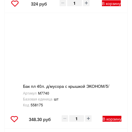
В корзину
324 руб
Бак пл 40л. д/мусора с крышкой ЭКОНОМ/5/
Артикул
М7740
Базовая единица
шт
Код
558175
В корзину
348.30 руб