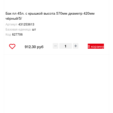
Бак пл 45л. с крышкой высота 570мм диаметр 420мм
чёрный/5/
Артикул
431253613
Базовая единица
шт
Код
627706
В корзину
912.30 руб