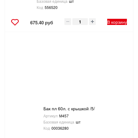
Базовая единица
шт
Код
556520
В корзину
675.40 руб
Бак пл 60л. с крышкой /5/
Артикул
М457
Базовая единица
шт
Код
00036280