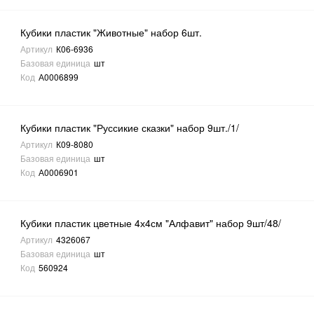
Кубики пластик "Животные" набор 6шт.
Артикул
К06-6936
Базовая единица
шт
Код
А0006899
Кубики пластик "Руссикие сказки" набор 9шт./1/
Артикул
К09-8080
Базовая единица
шт
Код
А0006901
Кубики пластик цветные 4х4см "Алфавит" набор 9шт/48/
Артикул
4326067
Базовая единица
шт
Код
560924