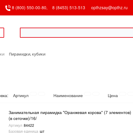
8 (800) 550-00-80,
8 (8453) 513-513
opthzsay@opthz.ru
ки
Пирамидки, кубики
овка:
Артикул
Наименование
Цена
Занимательная пирамидка "Оранжевая корова" (7 элементов)
(в сеточке)/16/
Артикул
84422
Базовая единица
шт