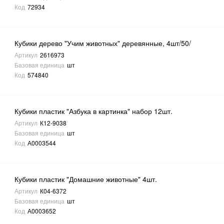
Код
72934
Кубики дерево "Учим животных" деревянные, 4шт/50/
Артикул
2616973
Базовая единица
шт
Код
574840
Кубики пластик "Азбука в картинка" набор 12шт.
Артикул
К12-9038
Базовая единица
шт
Код
А0003544
Кубики пластик "Домашние животные" 4шт.
Артикул
К04-6372
Базовая единица
шт
Код
А0003652