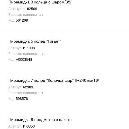
Пирамидка 3 кольца с шаром/35/
Артикул
1182509
Базовая единица
шт
Код
561208
Пирамидка 5 колец "Гигант"
Артикул
И-1908
Базовая единица
шт
Код
А0003548
Пирамидка 7 колец "Колечко-шар" h=240мм/16/
Артикул
62383
Базовая единица
шт
Код
598576
Пирамидка 8 предметов в пакете
Артикул
И-0353