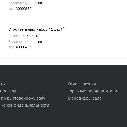
Базовая единица
шт
Код
А0003653
Строительный набор 12шт./1/
Артикул
К16-0814
Базовая единица
шт
Код
А0006964
кты
Отдел закупки
 проезда
Торговые представители
 по выставочному залу
Менеджеры зала
ика конфиденциальности