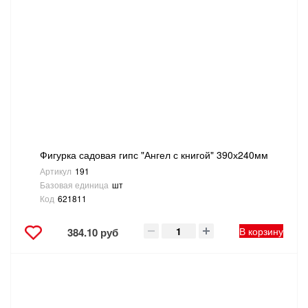
Фигурка садовая гипс "Ангел с книгой" 390х240мм
Артикул
191
Базовая единица
шт
Код
621811
В корзину
384.10 руб