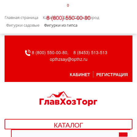
0
КАТАЛОГ
8 (800) 550-00-80
Главная страница
Каталог
Дача, Сад и Огород
БЫТОВАЯ ТЕХНИКА
Фигурки садовые
Фигурки из гипса
БЫТОВАЯ ХИМИЯ/УБОРКА
8 (800) 550-00-80,
8 (8453) 513-513
ВЕНТИЛЯЦИЯ
opthzsay@opthz.ru
ВСЕ ДЛЯ БАНИ
КАБИНЕТ
РЕГИСТРАЦИЯ
ГАЗОВОЕ ОБОРУДОВАНИЕ
ДАЧА, САД И ОГОРОД
ДВЕРНЫЕ ПОЛОТНА
КАТАЛОГ
ДЕТСКИЕ ТОВАРЫ