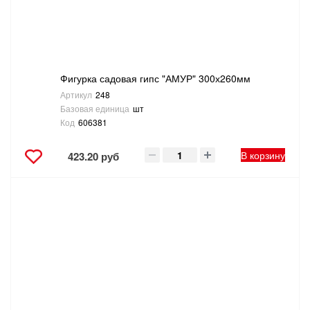
ТОВАРЫ ДЛЯ ОТДЫХА И ТУРИЗМА
ЭЛЕКТРОИНСТРУМЕНТЫ, БЕНЗОИНСТРУМЕНТЫ
Фигурка садовая гипс "АМУР" 300х260мм
ЭЛЕКТРОМОНТАЖНЫЕ ТОВАРЫ, СВЕТОТЕХНИКА
Артикул
248
Базовая единица
шт
Код
606381
В корзину
423.20 руб