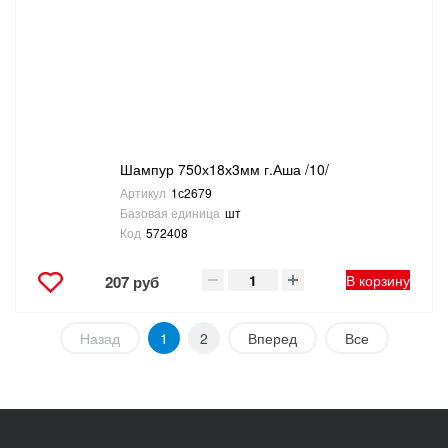
Шампур 750х18х3мм г.Аша /10/
Артикул
1с2679
Базовая единица
шт
Код
572408
В корзину
207 руб
Назад
1
2
Вперед
Все