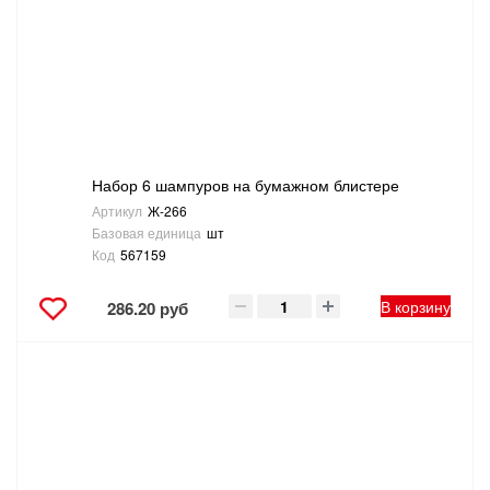
САНТЕХНИКА
СВАРОЧНОЕ ОБОРУДОВАНИЕ И МАТЕРИАЛЫ
СКЛАДСКОЕ ОБОРУДОВАНИЕ
Набор 6 шампуров на бумажном блистере
СНЕГОУБОРОЧНЫЙ ИНВЕНТАРЬ
Артикул
Ж-266
Базовая единица
шт
СТРЕМЯНКИ,ЛЕСТНИЦЫ
Код
567159
СТРОИТЕЛЬНЫЕ И ОТДЕЛОЧНЫЕ МАТЕРИАЛЫ
В корзину
286.20 руб
ТОВАРЫ ДЛЯ АВТО
ТОВАРЫ ДЛЯ ДОМА
ТОВАРЫ ДЛЯ ЖИВОТНЫХ