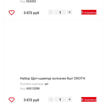
Код
534352
В корзину
3 672 руб
Набор Щит+шампур колпачек 6шт ОХОТА
Базовая единица
шт
Код
А0013299
В корзину
3 672 руб