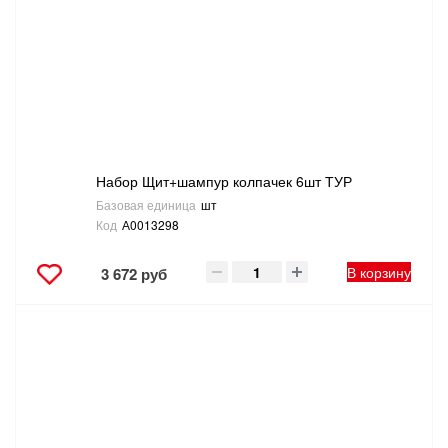
Набор Щит+шампур колпачек 6шт ТУР
Базовая единица
шт
Код
А0013298
В корзину
3 672 руб