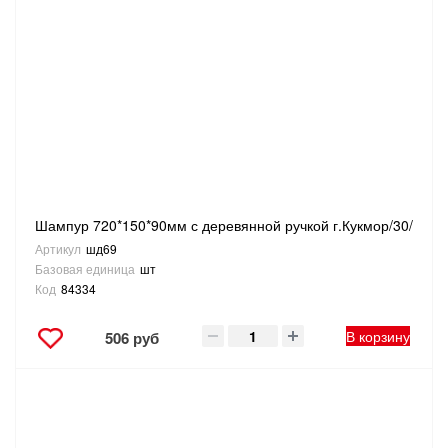
Шампур 720*150*90мм с деревянной ручкой г.Кукмор/30/
Артикул
шд69
Базовая единица
шт
Код
84334
В корзину
506 руб