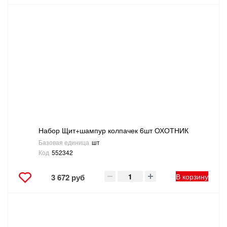
Набор Щит+шампур колпачек 6шт ОХОТНИК
Базовая единица
шт
Код
552342
В корзину
3 672 руб