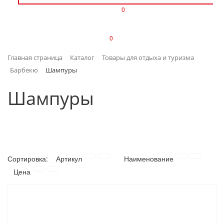
0
ИЗДЕЛИЯ ИЗ ПЛАСТМАССЫ
0
ИНСТРУМЕНТЫ
Главная страница
Каталог
Товары для отдыха и туризма
ИНТЕРЬЕР
Барбекю
Шампуры
КАНЦТОВАРЫ
Шампуры
КЛИМАТИЧЕСКАЯ ТЕХНИКА
КРЕПЕЖ И СКОБЯНЫЕ ИЗДЕЛИЯ
Сортировка:
Артикул
Наименование
ЛАКОКРАСОЧНЫЕ МАТЕРИАЛЫ
Цена
НАСОСНОЕ ОБОРУДОВАНИЕ
ПОСУДА