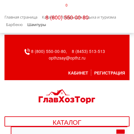
0
КАТАЛОГ
8 (800) 550-00-80
Главная страница
Каталог
Товары для отдыха и туризма
БЫТОВАЯ ТЕХНИКА
Барбекю
Шампуры
БЫТОВАЯ ХИМИЯ/УБОРКА
8 (800) 550-00-80,
8 (8453) 513-513
ВЕНТИЛЯЦИЯ
opthzsay@opthz.ru
ВСЕ ДЛЯ БАНИ
КАБИНЕТ
РЕГИСТРАЦИЯ
ГАЗОВОЕ ОБОРУДОВАНИЕ
ДАЧА, САД И ОГОРОД
ДВЕРНЫЕ ПОЛОТНА
КАТАЛОГ
ДЕТСКИЕ ТОВАРЫ