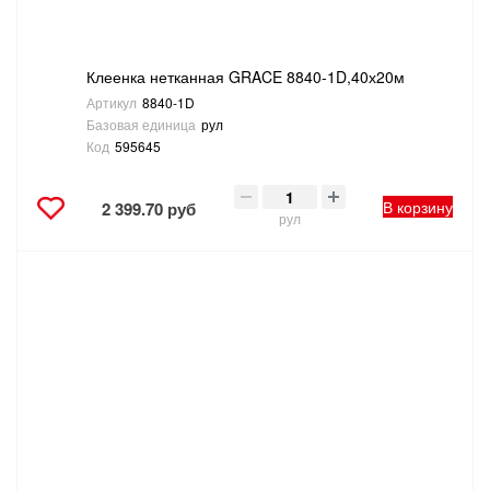
Клеенка нетканная GRACE 8840-1D,40х20м
Артикул
8840-1D
Базовая единица
рул
Код
595645
В корзину
2 399.70 руб
рул