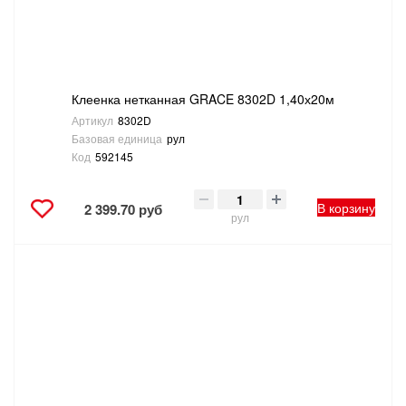
Клеенка нетканная GRACE 8302D 1,40х20м
Артикул
8302D
Базовая единица
рул
Код
592145
В корзину
2 399.70 руб
рул