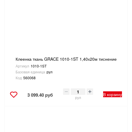
Клеенка ткань GRACE 1010-1ST 1,40х20м тиснение
Артикул
1010-1ST
Базовая единица
рул
Код
560068
В корзину
3 099.40 руб
рул