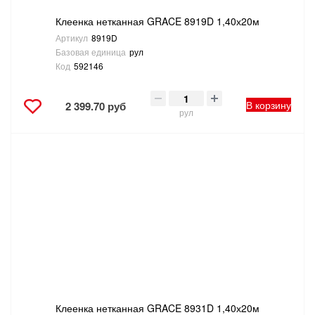
Клеенка нетканная GRACE 8919D 1,40х20м
Артикул
8919D
Базовая единица
рул
Код
592146
В корзину
2 399.70 руб
рул
Клеенка нетканная GRACE 8931D 1,40х20м