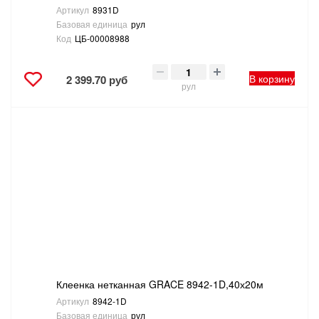
Артикул
8931D
Базовая единица
рул
Код
ЦБ-00008988
В корзину
2 399.70 руб
рул
Клеенка нетканная GRACE 8942-1D,40х20м
Артикул
8942-1D
Базовая единица
рул