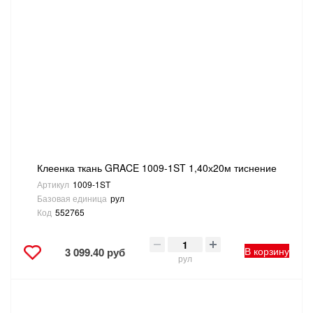
Клеенка ткань GRACE 1009-1ST 1,40х20м тиснение
Артикул
1009-1ST
Базовая единица
рул
Код
552765
В корзину
3 099.40 руб
рул