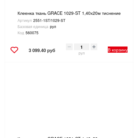
Клеенка ткань GRACE 1029-ST 1,40х20м тиснение
Артикул
2551-1ST/1029-ST
Базовая единица
рул
Код
560075
В корзину
3 099.40 руб
рул