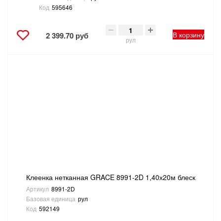
Код
595646
В корзину
2 399.70 руб
рул
Клеенка нетканная GRACE 8991-2D 1,40х20м блеск
Артикул
8991-2D
Базовая единица
рул
Код
592149