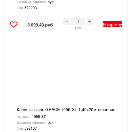
Базовая единица
рул
Код
572293
В корзину
3 099.40 руб
рул
Клеенка ткань GRACE 1055-ST 1,40х20м тиснение
Артикул
1055-ST
Базовая единица
рул
Код
592167