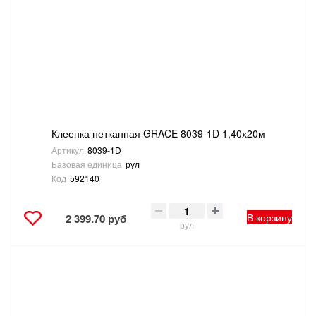
ТОВАРЫ ДЛЯ ОТДЫХА И ТУРИЗМА
ЭЛЕКТРОИНСТРУМЕНТЫ, БЕНЗОИНСТРУМЕНТЫ
ЭЛЕКТРОМОНТАЖНЫЕ ТОВАРЫ, СВЕТОТЕХНИКА
Клеенка нетканная GRACE 8039-1D 1,40х20м
Артикул
8039-1D
Базовая единица
рул
Код
592140
В корзину
2 399.70 руб
рул