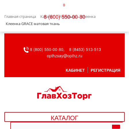
0
КАТАЛОГ
8 (800) 550-00-80
Главная страница
Каталог
Интерьер
Клеенка
БЫТОВАЯ ТЕХНИКА
Клеенка GRACE матовая ткань
БЫТОВАЯ ХИМИЯ/УБОРКА
8 (800) 550-00-80,
8 (8453) 513-513
ВЕНТИЛЯЦИЯ
opthzsay@opthz.ru
ВСЕ ДЛЯ БАНИ
КАБИНЕТ
РЕГИСТРАЦИЯ
ГАЗОВОЕ ОБОРУДОВАНИЕ
ДАЧА, САД И ОГОРОД
ДВЕРНЫЕ ПОЛОТНА
КАТАЛОГ
ДЕТСКИЕ ТОВАРЫ