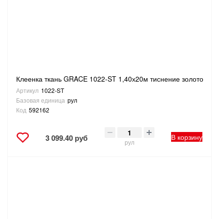
Клеенка ткань GRACE 1022-ST 1,40х20м тиснение золото
Артикул
1022-ST
Базовая единица
рул
Код
592162
В корзину
3 099.40 руб
рул