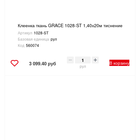
Клеенка ткань GRACE 1028-ST 1,40х20м тиснение
Артикул
1028-ST
Базовая единица
рул
Код
560074
В корзину
3 099.40 руб
рул