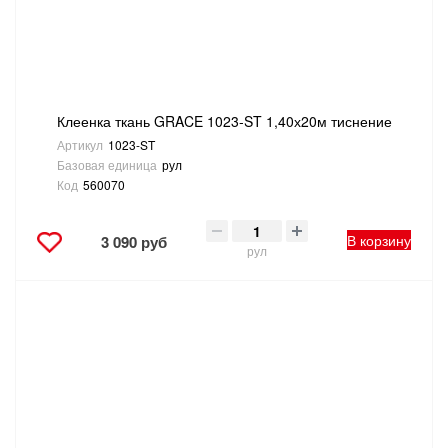
Клеенка ткань GRACE 1023-ST 1,40х20м тиснение
Артикул
1023-ST
Базовая единица
рул
Код
560070
В корзину
3 090 руб
рул