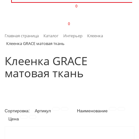
0
ИЗДЕЛИЯ ИЗ ПЛАСТМАССЫ
0
ИНСТРУМЕНТЫ
Главная страница
Каталог
Интерьер
Клеенка
ИНТЕРЬЕР
Клеенка GRACE матовая ткань
КАНЦТОВАРЫ
Клеенка GRACE
матовая ткань
КЛИМАТИЧЕСКАЯ ТЕХНИКА
КРЕПЕЖ И СКОБЯНЫЕ ИЗДЕЛИЯ
ЛАКОКРАСОЧНЫЕ МАТЕРИАЛЫ
Сортировка:
Артикул
Наименование
НАСОСНОЕ ОБОРУДОВАНИЕ
Цена
ПОСУДА