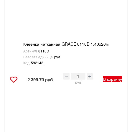
Клеенка нетканная GRACE 8118D 1,40х20м
Артикул
8118D
Базовая единица
рул
Код
592143
В корзину
2 399.70 руб
рул