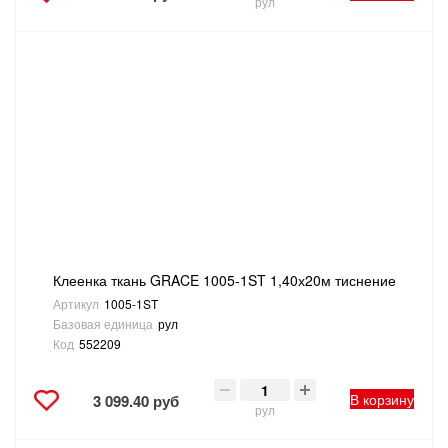
рул
Клеенка ткань GRACE 1005-1ST 1,40х20м тиснение
Артикул
1005-1ST
Базовая единица
рул
Код
552209
В корзину
3 099.40 руб
рул