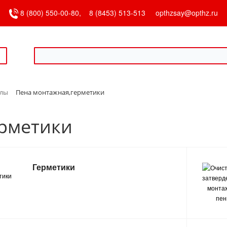
8 (800) 550-00-80,
8 (8453) 513-513
opthzsay@opthz.ru
алы
Пена монтажная,герметики
ерметики
Герметики