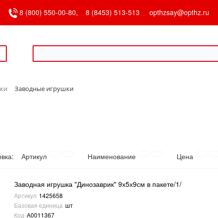
8 (800) 550-00-80,
8 (8453) 513-513
opthzsay@opthz.ru
ки
Заводные игрушки
овка:
Артикул
Наименование
Цена
Заводная игрушка "Динозаврик" 9х5х9см в пакете/1/
Артикул
1425658
Базовая единица
шт
Код
А0011367