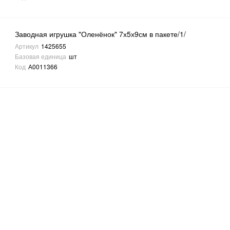
Заводная игрушка "Оленёнок" 7х5х9см в пакете/1/
Артикул
1425655
Базовая единица
шт
Код
А0011366