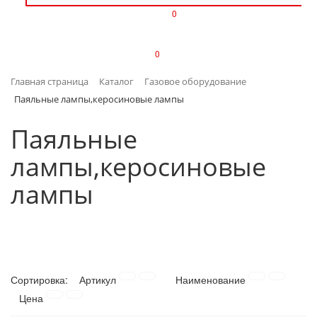
0
ИЗДЕЛИЯ ИЗ ПЛАСТМАССЫ
0
ИНСТРУМЕНТЫ
Главная страница
Каталог
Газовое оборудование
ИНТЕРЬЕР
Паяльные лампы,керосиновые лампы
КАНЦТОВАРЫ
Паяльные
лампы,керосиновые
КЛИМАТИЧЕСКАЯ ТЕХНИКА
лампы
КРЕПЕЖ И СКОБЯНЫЕ ИЗДЕЛИЯ
ЛАКОКРАСОЧНЫЕ МАТЕРИАЛЫ
НАСОСНОЕ ОБОРУДОВАНИЕ
Сортировка:
Артикул
Наименование
Цена
ПОСУДА