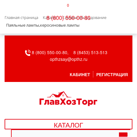
0
КАТАЛОГ
8 (800) 550-00-80
Главная страница
Каталог
Газовое оборудование
БЫТОВАЯ ТЕХНИКА
Паяльные лампы,керосиновые лампы
БЫТОВАЯ ХИМИЯ/УБОРКА
8 (800) 550-00-80,
8 (8453) 513-513
ВЕНТИЛЯЦИЯ
opthzsay@opthz.ru
ВСЕ ДЛЯ БАНИ
КАБИНЕТ
РЕГИСТРАЦИЯ
ГАЗОВОЕ ОБОРУДОВАНИЕ
ДАЧА, САД И ОГОРОД
ДВЕРНЫЕ ПОЛОТНА
КАТАЛОГ
ДЕТСКИЕ ТОВАРЫ