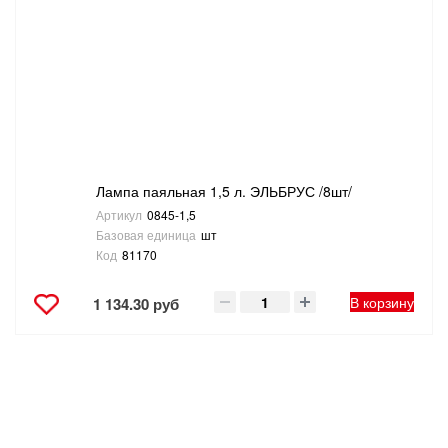
ТОВАРЫ ДЛЯ ОТДЫХА И ТУРИЗМА
ЭЛЕКТРОИНСТРУМЕНТЫ, БЕНЗОИНСТРУМЕНТЫ
ЭЛЕКТРОМОНТАЖНЫЕ ТОВАРЫ, СВЕТОТЕХНИКА
Лампа паяльная 1,5 л. ЭЛЬБРУС /8шт/
Артикул
0845-1,5
Базовая единица
шт
Код
81170
В корзину
1 134.30 руб