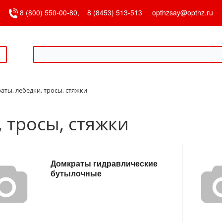
8 (800) 550-00-80,
8 (8453) 513-513
opthzsay@opthz.ru
аты, лебедки, тросы, стяжки
 тросы, стяжки
Домкраты гидравлические
бутылочные