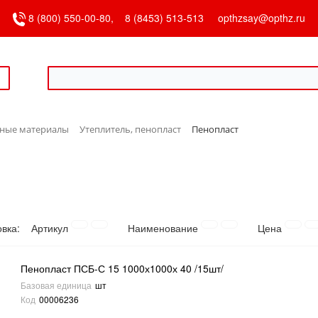
8 (800) 550-00-80,
8 (8453) 513-513
opthzsay@opthz.ru
чные материалы
Утеплитель, пенопласт
Пенопласт
овка:
Артикул
Наименование
Цена
Пенопласт ПСБ-С 15 1000х1000х 40 /15шт/
Базовая единица
шт
Код
00006236