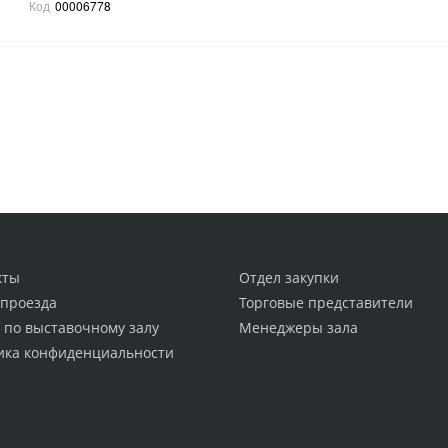
Код
00006778
кты
Отдел закупки
 проезда
Торговые представители
 по выставочному залу
Менеджеры зала
ика конфиденциальности