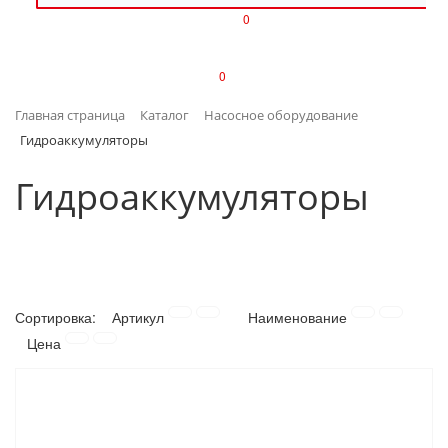
0
ИЗДЕЛИЯ ИЗ ПЛАСТМАССЫ
0
ИНСТРУМЕНТЫ
Главная страница
Каталог
Насосное оборудование
ИНТЕРЬЕР
Гидроаккумуляторы
КАНЦТОВАРЫ
Гидроаккумуляторы
КЛИМАТИЧЕСКАЯ ТЕХНИКА
КРЕПЕЖ И СКОБЯНЫЕ ИЗДЕЛИЯ
Сортировка:
Артикул
Наименование
ЛАКОКРАСОЧНЫЕ МАТЕРИАЛЫ
Цена
НАСОСНОЕ ОБОРУДОВАНИЕ
ПОСУДА