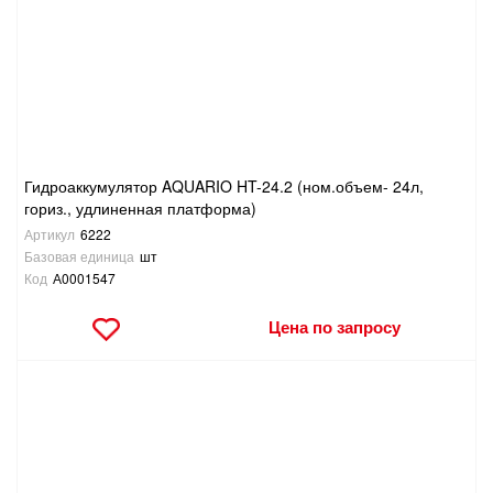
САНТЕХНИКА
СВАРОЧНОЕ ОБОРУДОВАНИЕ И МАТЕРИАЛЫ
СКЛАДСКОЕ ОБОРУДОВАНИЕ
Гидроаккумулятор AQUARIO HT-24.2 (ном.объем- 24л,
СНЕГОУБОРОЧНЫЙ ИНВЕНТАРЬ
гориз., удлиненная платформа)
Артикул
6222
СТРЕМЯНКИ,ЛЕСТНИЦЫ
Базовая единица
шт
Код
А0001547
СТРОИТЕЛЬНЫЕ И ОТДЕЛОЧНЫЕ МАТЕРИАЛЫ
Цена по запросу
ТОВАРЫ ДЛЯ АВТО
ТОВАРЫ ДЛЯ ДОМА
ТОВАРЫ ДЛЯ ЖИВОТНЫХ