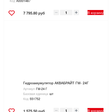
Код
А0001487
В корзину
7 795.80 руб
Гидроаккумулятор АКВАБРАЙТ ГМ- 24Г
Артикул
ГМ-24 Г
Базовая единица
шт
Код
551752
В корзину
1 575.50 руб