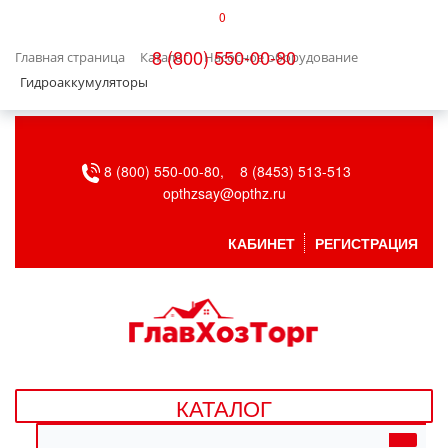
0
КАТАЛОГ
8 (800) 550-00-80
Главная страница
Каталог
Насосное оборудование
БЫТОВАЯ ТЕХНИКА
Гидроаккумуляторы
БЫТОВАЯ ХИМИЯ/УБОРКА
8 (800) 550-00-80,
8 (8453) 513-513
ВЕНТИЛЯЦИЯ
opthzsay@opthz.ru
ВСЕ ДЛЯ БАНИ
КАБИНЕТ
РЕГИСТРАЦИЯ
ГАЗОВОЕ ОБОРУДОВАНИЕ
ДАЧА, САД И ОГОРОД
ДВЕРНЫЕ ПОЛОТНА
КАТАЛОГ
ДЕТСКИЕ ТОВАРЫ