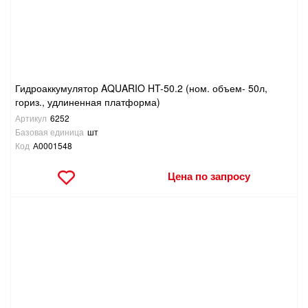
ТОВАРЫ ДЛЯ ОТДЫХА И ТУРИЗМА
ЭЛЕКТРОИНСТРУМЕНТЫ, БЕНЗОИНСТРУМЕНТЫ
Гидроаккумулятор AQUARIO HT-50.2 (ном. объем- 50л,
ЭЛЕКТРОМОНТАЖНЫЕ ТОВАРЫ, СВЕТОТЕХНИКА
гориз., удлиненная платформа)
Артикул
6252
Базовая единица
шт
Код
А0001548
Цена по запросу