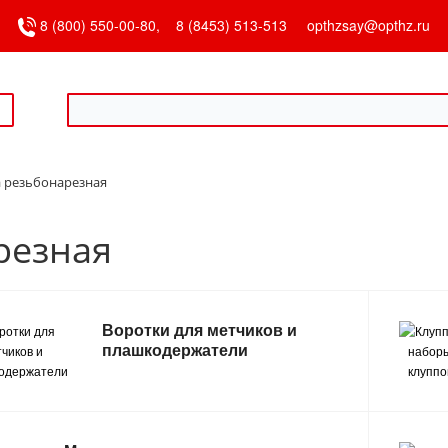
8 (800) 550-00-80,
8 (8453) 513-513
opthzsay@opthz.ru
а резьбонарезная
резная
Воротки для метчиков и
плашкодержатели