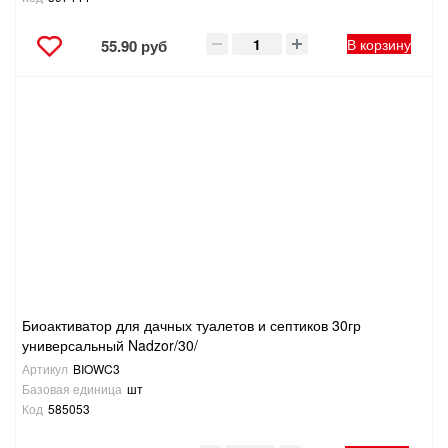
В корзину
55.90 руб
Биоактиватор для дачных туалетов и септиков 30гр
универсальный Nadzor/30/
Артикул
BIOWC3
Базовая единица
шт
Код
585053