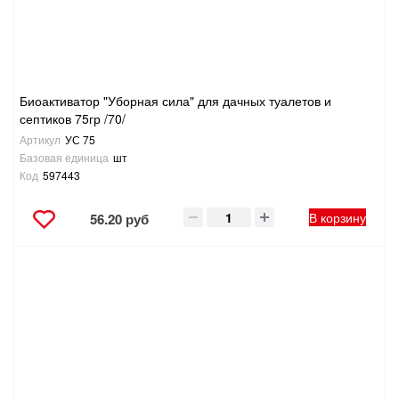
ТОВАРЫ ДЛЯ ОТДЫХА И ТУРИЗМА
ЭЛЕКТРОИНСТРУМЕНТЫ, БЕНЗОИНСТРУМЕНТЫ
Биоактиватор "Уборная сила" для дачных туалетов и
ЭЛЕКТРОМОНТАЖНЫЕ ТОВАРЫ, СВЕТОТЕХНИКА
септиков 75гр /70/
Артикул
УС 75
Базовая единица
шт
Код
597443
В корзину
56.20 руб