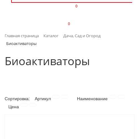
0
ИЗДЕЛИЯ ИЗ ПЛАСТМАССЫ
0
ИНСТРУМЕНТЫ
Главная страница
Каталог
Дача, Сад и Огород
ИНТЕРЬЕР
Биоактиваторы
КАНЦТОВАРЫ
Биоактиваторы
КЛИМАТИЧЕСКАЯ ТЕХНИКА
КРЕПЕЖ И СКОБЯНЫЕ ИЗДЕЛИЯ
Сортировка:
Артикул
Наименование
ЛАКОКРАСОЧНЫЕ МАТЕРИАЛЫ
Цена
НАСОСНОЕ ОБОРУДОВАНИЕ
ПОСУДА