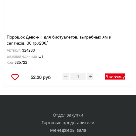
Порошок Девон-Н для биотуалетов, выгребных ям и
септиков, 30 гр./200/
Артикул
324233
Базовая единица
шт
Код
625722
В корзину
52.20 руб
Отдел закупки
Торговые представители
Менеджеры зала