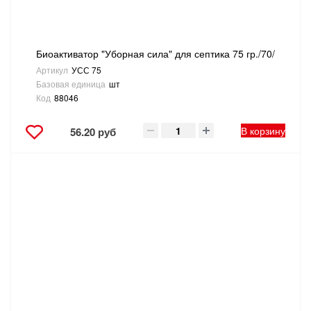
Биоактиватор "Уборная сила" для септика 75 гр./70/
Артикул
УСС 75
Базовая единица
шт
Код
88046
В корзину
56.20 руб