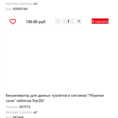
Базовая единица
шт
Код
А0000164
В корзину
130.50 руб
Биоактиватор для дачных туалетов и септиков "Уборная
сила" таблетка 5гр/20/
Артикул
007074
Базовая единица
шт
Код
597444