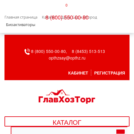
0
КАТАЛОГ
8 (800) 550-00-80
Главная страница
Каталог
Дача, Сад и Огород
БЫТОВАЯ ТЕХНИКА
Биоактиваторы
БЫТОВАЯ ХИМИЯ/УБОРКА
8 (800) 550-00-80,
8 (8453) 513-513
ВЕНТИЛЯЦИЯ
opthzsay@opthz.ru
ВСЕ ДЛЯ БАНИ
КАБИНЕТ
РЕГИСТРАЦИЯ
ГАЗОВОЕ ОБОРУДОВАНИЕ
ДАЧА, САД И ОГОРОД
ДВЕРНЫЕ ПОЛОТНА
КАТАЛОГ
ДЕТСКИЕ ТОВАРЫ