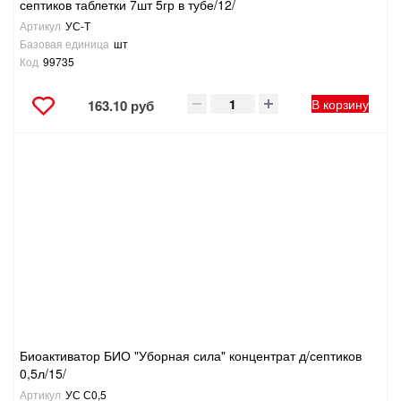
септиков таблетки 7шт 5гр в тубе/12/
Артикул
УС-Т
Базовая единица
шт
Код
99735
В корзину
163.10 руб
Биоактиватор БИО "Уборная сила" концентрат д/септиков
0,5л/15/
Артикул
УС С0,5