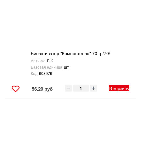
САНТЕХНИКА
СВАРОЧНОЕ ОБОРУДОВАНИЕ И МАТЕРИАЛЫ
СКЛАДСКОЕ ОБОРУДОВАНИЕ
Биоактиватор "Компостелло" 70 гр/70/
СНЕГОУБОРОЧНЫЙ ИНВЕНТАРЬ
Артикул
Б-К
Базовая единица
шт
СТРЕМЯНКИ,ЛЕСТНИЦЫ
Код
603976
СТРОИТЕЛЬНЫЕ И ОТДЕЛОЧНЫЕ МАТЕРИАЛЫ
В корзину
56.20 руб
ТОВАРЫ ДЛЯ АВТО
ТОВАРЫ ДЛЯ ДОМА
ТОВАРЫ ДЛЯ ЖИВОТНЫХ