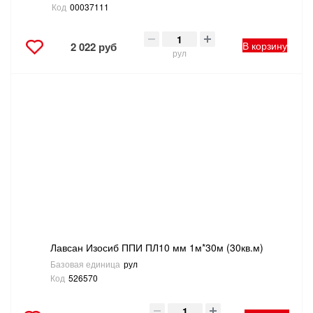
Код
00037111
В корзину
2 022 руб
рул
Лавсан Изосиб ППИ ПЛ10 мм 1м*30м (30кв.м)
Базовая единица
рул
Код
526570