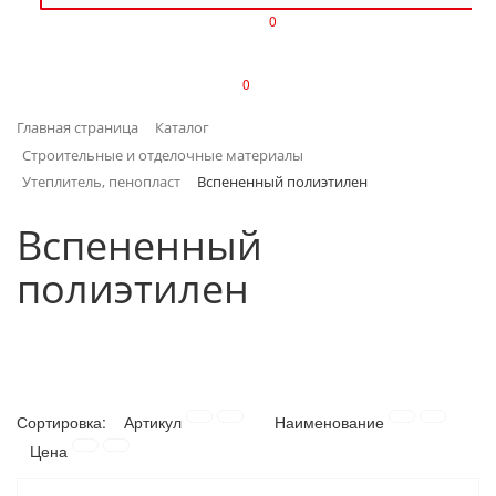
0
ИЗДЕЛИЯ ИЗ ПЛАСТМАССЫ
0
ИНСТРУМЕНТЫ
Главная страница
Каталог
ИНТЕРЬЕР
Строительные и отделочные материалы
Утеплитель, пенопласт
Вспененный полиэтилен
КАНЦТОВАРЫ
Вспененный
КЛИМАТИЧЕСКАЯ ТЕХНИКА
полиэтилен
КРЕПЕЖ И СКОБЯНЫЕ ИЗДЕЛИЯ
ЛАКОКРАСОЧНЫЕ МАТЕРИАЛЫ
НАСОСНОЕ ОБОРУДОВАНИЕ
Сортировка:
Артикул
Наименование
Цена
ПОСУДА