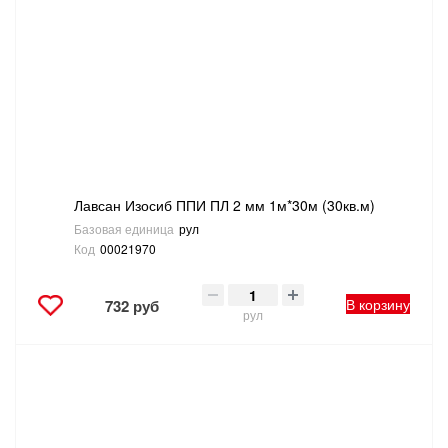
Лавсан Изосиб ППИ ПЛ 2 мм 1м*30м (30кв.м)
Базовая единица
рул
Код
00021970
В корзину
732 руб
рул