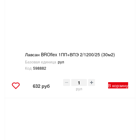
ТОВАРЫ ДЛЯ ОТДЫХА И ТУРИЗМА
ЭЛЕКТРОИНСТРУМЕНТЫ, БЕНЗОИНСТРУМЕНТЫ
ЭЛЕКТРОМОНТАЖНЫЕ ТОВАРЫ, СВЕТОТЕХНИКА
Лавсан BROflex 1ПП+ВПЭ 2/1200/25 (30м2)
Базовая единица
рул
Код
598882
В корзину
632 руб
рул