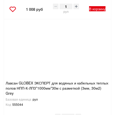
В корзину
1 008 руб
рул
Лавсан GLOBEX ЭКСПЕРТ для водяных и кабельных теплых
полов НПП-К-ЛП3*1000мм*30м с разметкой (3мм, 30м2)
Grey
Базовая единица
рул
Код
555044