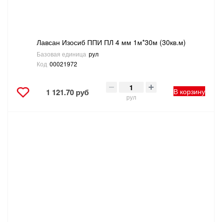
Лавсан Изосиб ППИ ПЛ 4 мм 1м*30м (30кв.м)
Базовая единица
рул
Код
00021972
В корзину
1 121.70 руб
рул