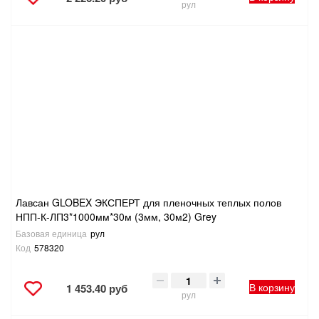
рул
Лавсан GLOBEX ЭКСПЕРТ для пленочных теплых полов
НПП-К-ЛП3*1000мм*30м (3мм, 30м2) Grey
Базовая единица
рул
Код
578320
В корзину
1 453.40 руб
рул