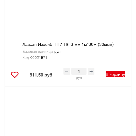
Лавсан Изосиб ППИ ПЛ 3 мм 1м*30м (30кв.м)
Базовая единица
рул
Код
00021971
В корзину
911.50 руб
рул