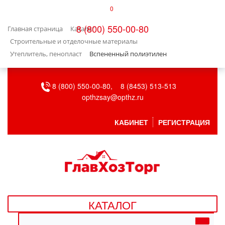
0
КАТАЛОГ
8 (800) 550-00-80
Главная страница
Каталог
БЫТОВАЯ ТЕХНИКА
Строительные и отделочные материалы
Утеплитель, пенопласт
Вспененный полиэтилен
БЫТОВАЯ ХИМИЯ/УБОРКА
8 (800) 550-00-80,
8 (8453) 513-513
ВЕНТИЛЯЦИЯ
opthzsay@opthz.ru
ВСЕ ДЛЯ БАНИ
КАБИНЕТ
РЕГИСТРАЦИЯ
ГАЗОВОЕ ОБОРУДОВАНИЕ
ДАЧА, САД И ОГОРОД
ДВЕРНЫЕ ПОЛОТНА
КАТАЛОГ
ДЕТСКИЕ ТОВАРЫ