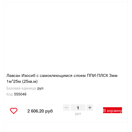
Лавсан Изосиб с самоклеющимся слоем ППИ-ПЛСК 3мм
1м*25м (25кв.м)
Базовая единица
рул
Код
555046
В корзину
2 606.20 руб
рул