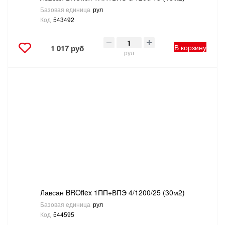
Базовая единица
рул
Код
543492
В корзину
1 017 руб
рул
Лавсан BROflex 1ПП+ВПЭ 4/1200/25 (30м2)
Базовая единица
рул
Код
544595