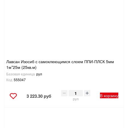
Лавсан Изосиб с самоклеющимся слоем ППИ-ПЛСК 5мм
1м*25м (25кв.м)
Базовая единица
рул
Код
555047
В корзину
3 223.30 руб
рул