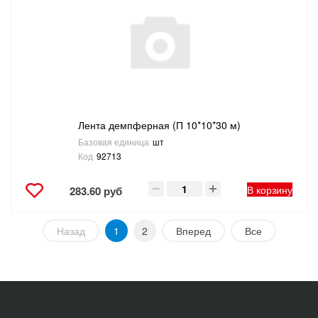
Лента демпферная (П 10*10*30 м)
Базовая единица
шт
Код
92713
В корзину
283.60 руб
Назад
1
2
Вперед
Все