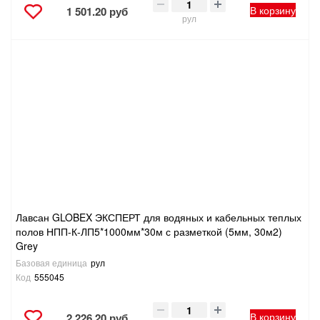
В корзину
1 501.20 руб
рул
Лавсан GLOBEX ЭКСПЕРТ для водяных и кабельных теплых
полов НПП-К-ЛП5*1000мм*30м с разметкой (5мм, 30м2)
Grey
Базовая единица
рул
Код
555045
В корзину
2 226.20 руб