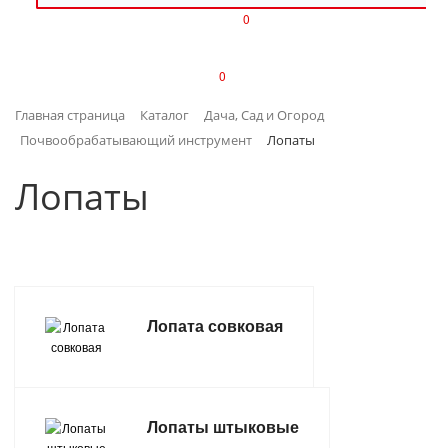
0
ИЗДЕЛИЯ ИЗ ПЛАСТМАССЫ
0
ИНСТРУМЕНТЫ
Главная страница
Каталог
Дача, Сад и Огород
ИНТЕРЬЕР
Почвообрабатывающий инструмент
Лопаты
КАНЦТОВАРЫ
Лопаты
КЛИМАТИЧЕСКАЯ ТЕХНИКА
КРЕПЕЖ И СКОБЯНЫЕ ИЗДЕЛИЯ
Лопата совковая
ЛАКОКРАСОЧНЫЕ МАТЕРИАЛЫ
НАСОСНОЕ ОБОРУДОВАНИЕ
Лопаты штыковые
ПОСУДА