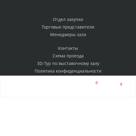
Отдел закупки
Торговые представители
Менеджеры зала
Контакты
Схема проезда
3D-Тур по выставочному залу
Политика конфиденциальности
0
0
РАССЫЛКА
Нажимая на кнопку, я соглашаюсь на обработку
персональных данных
ПОДПИСАТЬСЯ