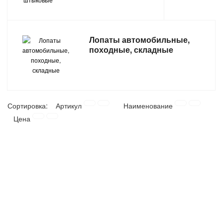
САНТЕХНИКА
Лопаты автомобильные,
СВАРОЧНОЕ ОБОРУДОВАНИЕ И МАТЕРИАЛЫ
походные, складные
СКЛАДСКОЕ ОБОРУДОВАНИЕ
СНЕГОУБОРОЧНЫЙ ИНВЕНТАРЬ
Сортировка:
Артикул
Наименование
СТРЕМЯНКИ,ЛЕСТНИЦЫ
Цена
СТРОИТЕЛЬНЫЕ И ОТДЕЛОЧНЫЕ МАТЕРИАЛЫ
ТОВАРЫ ДЛЯ АВТО
ТОВАРЫ ДЛЯ ДОМА
ТОВАРЫ ДЛЯ ЖИВОТНЫХ