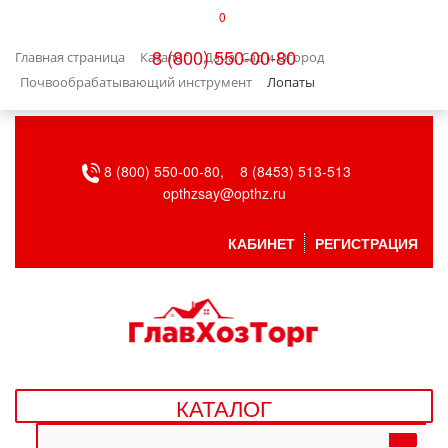
0
КАТАЛОГ
8 (800) 550-00-80
Главная страница
Каталог
Дача, Сад и Огород
БЫТОВАЯ ТЕХНИКА
Почвообрабатывающий инструмент
Лопаты
БЫТОВАЯ ХИМИЯ/УБОРКА
8 (800) 550-00-80,
8 (8453) 513-513
ВЕНТИЛЯЦИЯ
opthzsay@opthz.ru
ВСЕ ДЛЯ БАНИ
КАБИНЕТ
РЕГИСТРАЦИЯ
ГАЗОВОЕ ОБОРУДОВАНИЕ
ДАЧА, САД И ОГОРОД
ДВЕРНЫЕ ПОЛОТНА
КАТАЛОГ
ДЕТСКИЕ ТОВАРЫ