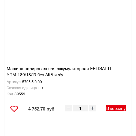
Машина полировальная аккумуляторная FELISATTI
УПМ-180/18Л3 без АКБ и з/у
Артикул
5705.5.0.00
Базовая единица
шт
Код
89559
В корзину
4 752.70 руб