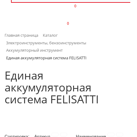
0
ИЗДЕЛИЯ ИЗ ПЛАСТМАССЫ
0
ИНСТРУМЕНТЫ
Главная страница
Каталог
ИНТЕРЬЕР
Электроинструменты, бензоинструменты
Аккумуляторный инструмент
КАНЦТОВАРЫ
Единая аккумуляторная система FELISATTI
КЛИМАТИЧЕСКАЯ ТЕХНИКА
Единая
аккумуляторная
КРЕПЕЖ И СКОБЯНЫЕ ИЗДЕЛИЯ
система FELISATTI
ЛАКОКРАСОЧНЫЕ МАТЕРИАЛЫ
НАСОСНОЕ ОБОРУДОВАНИЕ
ПОСУДА
Сортировка:
Артикул
Наименование