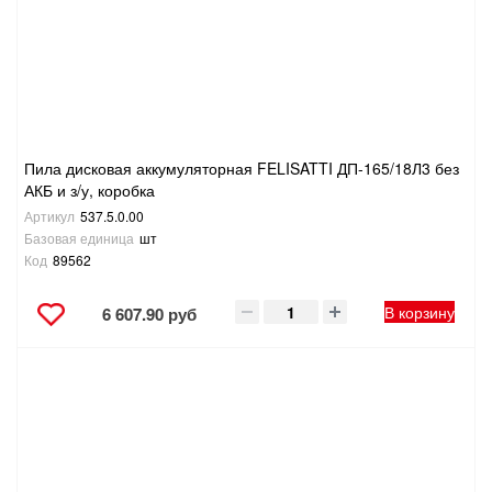
Пила дисковая аккумуляторная FELISATTI ДП-165/18Л3 без
АКБ и з/у, коробка
Артикул
537.5.0.00
Базовая единица
шт
Код
89562
В корзину
6 607.90 руб