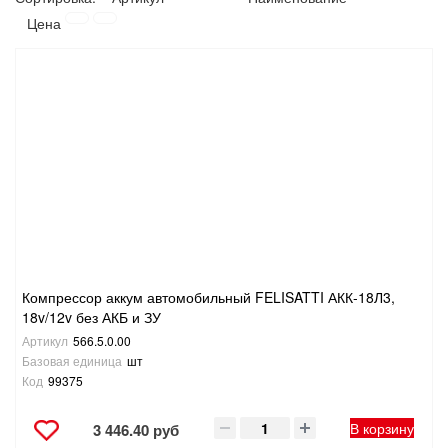
Цена
САНТЕХНИКА
СВАРОЧНОЕ ОБОРУДОВАНИЕ И МАТЕРИАЛЫ
СКЛАДСКОЕ ОБОРУДОВАНИЕ
СНЕГОУБОРОЧНЫЙ ИНВЕНТАРЬ
СТРЕМЯНКИ,ЛЕСТНИЦЫ
СТРОИТЕЛЬНЫЕ И ОТДЕЛОЧНЫЕ МАТЕРИАЛЫ
Компрессор аккум автомобильный FELISATTI АКК-18Л3,
18v/12v без АКБ и ЗУ
ТОВАРЫ ДЛЯ АВТО
Артикул
566.5.0.00
Базовая единица
шт
ТОВАРЫ ДЛЯ ДОМА
Код
99375
В корзину
ТОВАРЫ ДЛЯ ЖИВОТНЫХ
3 446.40 руб