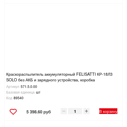
ТОВАРЫ ДЛЯ ОТДЫХА И ТУРИЗМА
ЭЛЕКТРОИНСТРУМЕНТЫ, БЕНЗОИНСТРУМЕНТЫ
ЭЛЕКТРОМОНТАЖНЫЕ ТОВАРЫ, СВЕТОТЕХНИКА
Краскораспылитель аккумуляторный FELISATTI КР-18Л3
SOLO без АКБ и зарядного устройства, коробка
Артикул
571.5.0.00
Базовая единица
шт
Код
89540
В корзину
5 398.60 руб