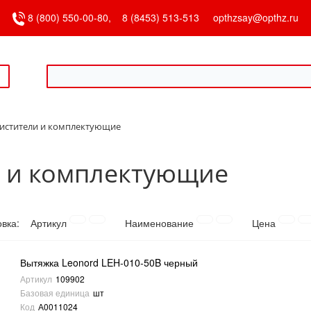
8 (800) 550-00-80,
8 (8453) 513-513
opthzsay@opthz.ru
истители и комплектующие
и и комплектующие
овка:
Артикул
Наименование
Цена
Вытяжка Leonord LEH-010-50B черный
Артикул
109902
Базовая единица
шт
Код
А0011024