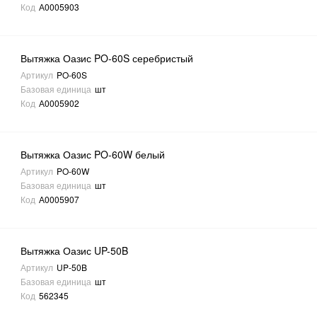
Код
А0005903
Вытяжка Оазис PO-60S серебристый
Артикул
PO-60S
Базовая единица
шт
Код
А0005902
Вытяжка Оазис PO-60W белый
Артикул
PO-60W
Базовая единица
шт
Код
А0005907
Вытяжка Оазис UP-50B
Артикул
UP-50B
Базовая единица
шт
Код
562345