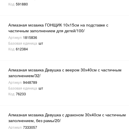
Код
591880
Алмазная мозаика ГОНЩИК 10х15см на подставке с
частичным заполнением для детей/100/
Артикул
1815836
Базовая единица
шт
Код
612384
Алмазная мозаика Девушка с веером 30х40см с частичным
заполнением/32/
Артикул
9448789
Базовая единица
шт
Код
76233
Алмазная мозаика Девушка с драконом 30х40см с частичным
заполнением, без рамы/20/
Артикул
7333057