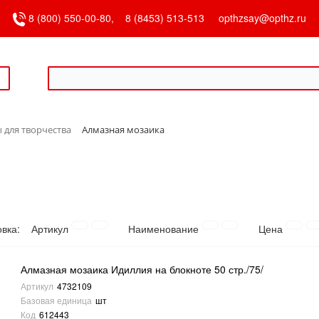
8 (800) 550-00-80,
8 (8453) 513-513
opthzsay@opthz.ru
 для творчества
Алмазная мозаика
овка:
Артикул
Наименование
Цена
Алмазная мозаика Идиллия на блокноте 50 стр./75/
Артикул
4732109
Базовая единица
шт
Код
612443