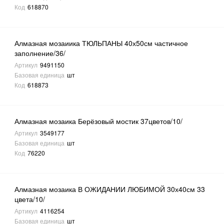
Код
618870
Алмазная мозаиика ТЮЛЬПАНЫ 40х50см частичное
заполнение/36/
Артикул
9491150
Базовая единица
шт
Код
618873
Алмазная мозаика Берёзовый мостик 37цветов/10/
Артикул
3549177
Базовая единица
шт
Код
76220
Алмазная мозаика В ОЖИДАНИИ ЛЮБИМОЙ 30х40см 33
цвета/10/
Артикул
4116254
Базовая единица
шт