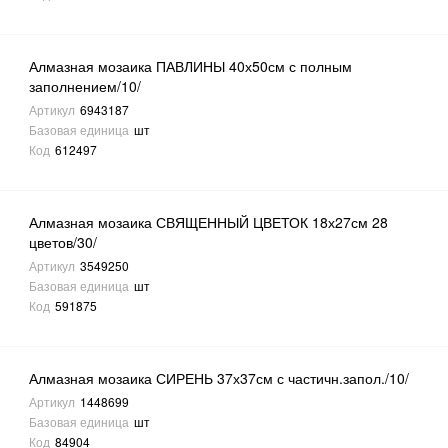
Алмазная мозаика ПАВЛИНЫ 40х50см с полным
заполнением/10/
Артикул
6943187
Базовая единица
шт
Код
612497
Алмазная мозаика СВЯЩЕННЫЙ ЦВЕТОК 18х27см 28
цветов/30/
Артикул
3549250
Базовая единица
шт
Код
591875
Алмазная мозаика СИРЕНЬ 37х37см с частичн.запол./10/
Артикул
1448699
Базовая единица
шт
Код
84904