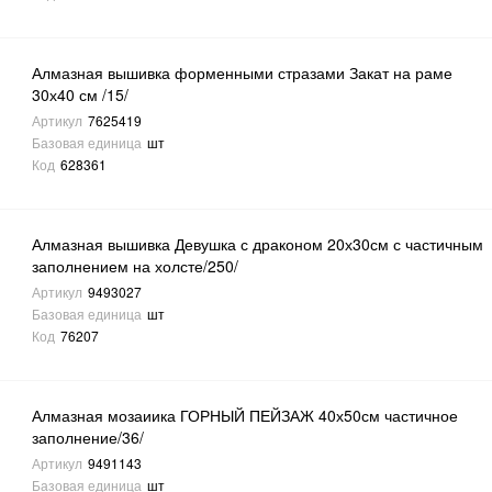
Алмазная вышивка форменными стразами Закат на раме
30х40 см /15/
Артикул
7625419
Базовая единица
шт
Код
628361
Алмазная вышивка Девушка с драконом 20х30см с частичным
заполнением на холсте/250/
Артикул
9493027
Базовая единица
шт
Код
76207
Алмазная мозаиика ГОРНЫЙ ПЕЙЗАЖ 40х50см частичное
заполнение/36/
Артикул
9491143
Базовая единица
шт