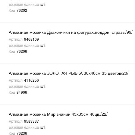
Базовая единица
шт
Код
76202
Алмазная мозаика Дракончики на фигурах,поддон, стразы/99/
Артикул
9468109
Базовая единица
шт
Код
76206
Алмазная мозаика ЗОЛОТАЯ РЫБКА 30х40см 35 цветов/20/
Артикул
4116256
Базовая единица
шт
Код
84906
Алмазная мозаика Мир знаний 45х35см 40цв./22/
Артикул
9583337
Базовая единица
шт
Код
76236