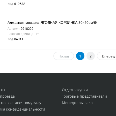
Код
612532
Алмазная мозаика ЯГОДНАЯ КОРЗИНКА 30х40см/6/
Артикул
9918229
Базовая единица
шт
Код
84911
Назад
1
2
Вперед
кты
Отдел закупки
 проезда
Торговые представители
 по выставочному залу
Менеджеры зала
ика конфиденциальности