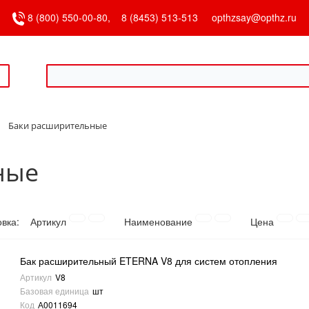
8 (800) 550-00-80,
8 (8453) 513-513
opthzsay@opthz.ru
Баки расширительные
ные
овка:
Артикул
Наименование
Цена
Бак расширительный ETERNA V8 для систем отопления
Артикул
V8
Базовая единица
шт
Код
А0011694