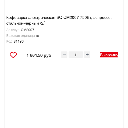
Кофеварка электрическая BQ CM2007 750Вт, эспрессо,
стальной-черный /2/
Артикул
CM2007
Базовая единица
шт
Код
81196
В корзину
1 664.50 руб