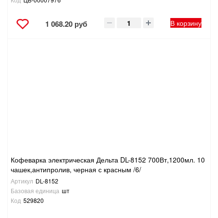
В корзину
1 068.20 руб
Кофеварка электрическая Дельта DL-8152 700Вт,1200мл. 10
чашек,антипролив, черная с красным /6/
Артикул
DL-8152
Базовая единица
шт
Код
529820