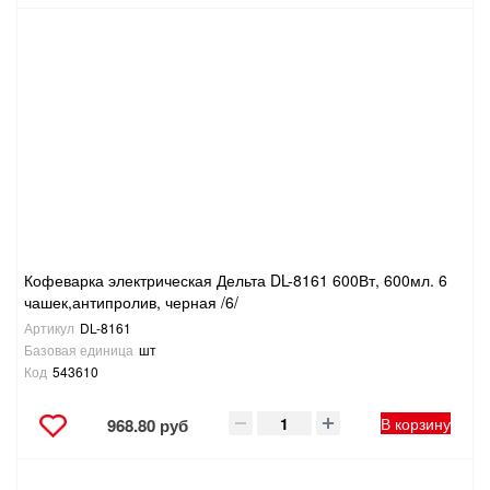
Кофеварка электрическая Дельта DL-8161 600Вт, 600мл. 6
чашек,антипролив, черная /6/
Артикул
DL-8161
Базовая единица
шт
Код
543610
В корзину
968.80 руб