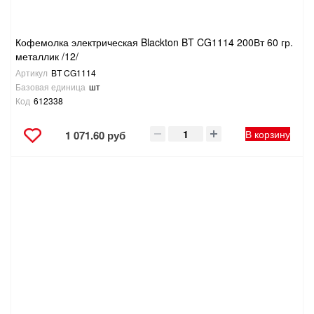
Кофемолка электрическая Blackton BT CG1114 200Вт 60 гр.
металлик /12/
Артикул
BT CG1114
Базовая единица
шт
Код
612338
В корзину
1 071.60 руб