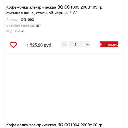
Кофемолка электрическая BQ CG1003 200Вт 85 гр.,
съемная чаша, стальной-черный /12/
Артикул
CG1003
Базовая единица
шт
Код
85962
В корзину
1 525.20 руб
Кофемолка электрическая BQ CG1004 220Вт 60 гр.,