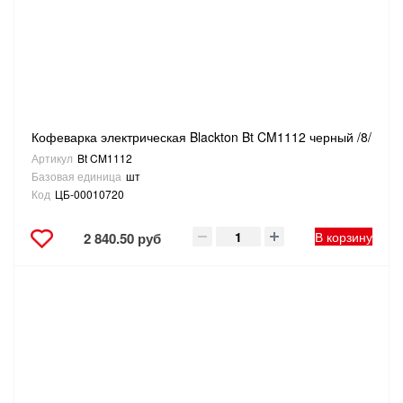
ТОВАРЫ ДЛЯ ОТДЫХА И ТУРИЗМА
ЭЛЕКТРОИНСТРУМЕНТЫ, БЕНЗОИНСТРУМЕНТЫ
ЭЛЕКТРОМОНТАЖНЫЕ ТОВАРЫ, СВЕТОТЕХНИКА
Кофеварка электрическая Blackton Bt CM1112 черный /8/
Артикул
Bt CM1112
Базовая единица
шт
Код
ЦБ-00010720
В корзину
2 840.50 руб