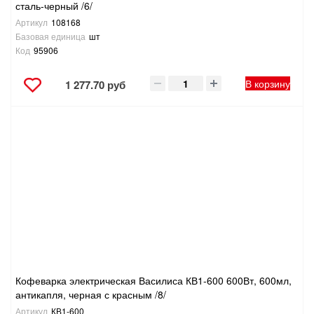
сталь-черный /6/
Артикул
108168
Базовая единица
шт
Код
95906
В корзину
1 277.70 руб
Кофеварка электрическая Василиса КВ1-600 600Вт, 600мл,
антикапля, черная с красным /8/
Артикул
КВ1-600