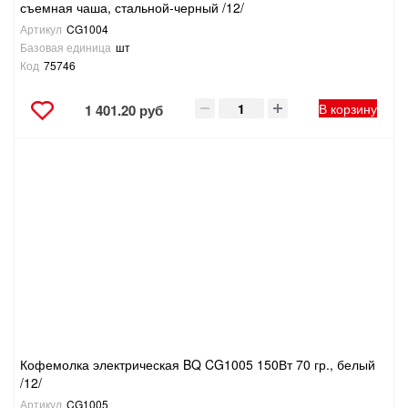
съемная чаша, стальной-черный /12/
Артикул
CG1004
Базовая единица
шт
Код
75746
В корзину
1 401.20 руб
Кофемолка электрическая BQ CG1005 150Вт 70 гр., белый
/12/
Артикул
CG1005