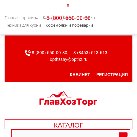
0
КАТАЛОГ
8 (800) 550-00-80
Главная страница
Каталог
Бытовая техника
БЫТОВАЯ ТЕХНИКА
Техника для кухни
Кофемолки и Кофеварки
БЫТОВАЯ ХИМИЯ/УБОРКА
8 (800) 550-00-80,
8 (8453) 513-513
ВЕНТИЛЯЦИЯ
opthzsay@opthz.ru
ВСЕ ДЛЯ БАНИ
КАБИНЕТ
РЕГИСТРАЦИЯ
ГАЗОВОЕ ОБОРУДОВАНИЕ
ДАЧА, САД И ОГОРОД
ДВЕРНЫЕ ПОЛОТНА
КАТАЛОГ
ДЕТСКИЕ ТОВАРЫ