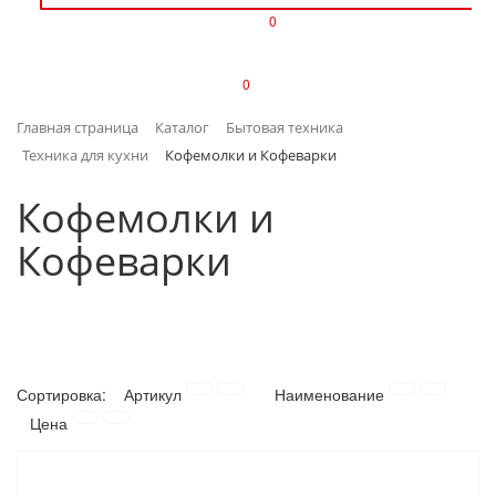
0
ИЗДЕЛИЯ ИЗ ПЛАСТМАССЫ
0
ИНСТРУМЕНТЫ
Главная страница
Каталог
Бытовая техника
ИНТЕРЬЕР
Техника для кухни
Кофемолки и Кофеварки
КАНЦТОВАРЫ
Кофемолки и
Кофеварки
КЛИМАТИЧЕСКАЯ ТЕХНИКА
КРЕПЕЖ И СКОБЯНЫЕ ИЗДЕЛИЯ
ЛАКОКРАСОЧНЫЕ МАТЕРИАЛЫ
Сортировка:
Артикул
Наименование
НАСОСНОЕ ОБОРУДОВАНИЕ
Цена
ПОСУДА