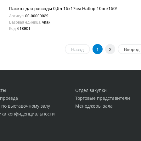
Пакеты для рассады 0,5л 15х17см Набор 10шт/150/
Артикул
00-00000029
Базовая единица
упак
Код
618901
Назад
1
2
Вперед
кты
Отдел закупки
 проезда
Торговые представители
 по выставочному залу
Менеджеры зала
ика конфиденциальности