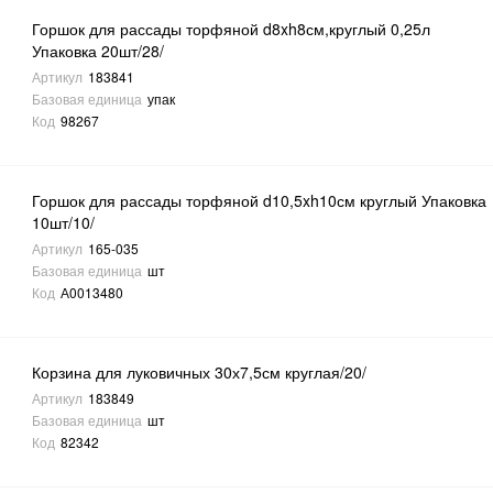
Горшок для рассады торфяной d8xh8см,круглый 0,25л
Упаковка 20шт/28/
Артикул
183841
Базовая единица
упак
Код
98267
Горшок для рассады торфяной d10,5xh10см круглый Упаковка
10шт/10/
Артикул
165-035
Базовая единица
шт
Код
А0013480
Корзина для луковичных 30х7,5см круглая/20/
Артикул
183849
Базовая единица
шт
Код
82342