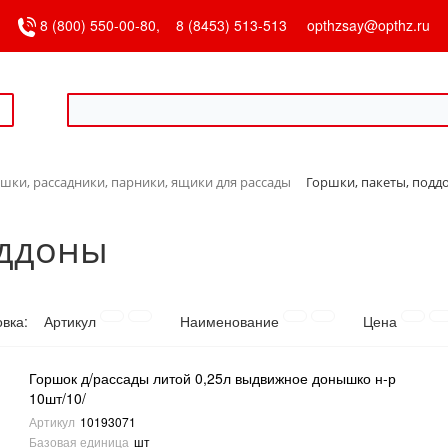
8 (800) 550-00-80,
8 (8453) 513-513
opthzsay@opthz.ru
шки, рассадники, парники, ящики для рассады
Горшки, пакеты, подд
оддоны
овка:
Артикул
Наименование
Цена
Горшок д/рассады литой 0,25л выдвижное донышко н-р
10шт/10/
Артикул
10193071
Базовая единица
шт