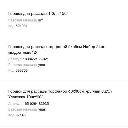
Горшок для рассады 1,0л. /150/
Базовая единица
шт
Код
521981
Горшок для рассады торфяной 5xh5см Набор 24шт
квадратный/42/
Артикул
183845/165-021
Базовая единица
упак
Код
599709
Горшок для рассады торфяной d8xh8см,круглый 0,25л
Упаковка 10шт/60/
Артикул
165-026/183935
Базовая единица
упак
Код
97145