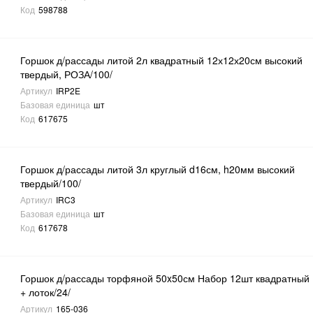
Код
598788
Горшок д/рассады литой 2л квадратный 12х12х20см высокий
твердый, РОЗА/100/
Артикул
IRP2E
Базовая единица
шт
Код
617675
Горшок д/рассады литой 3л круглый d16см, h20мм высокий
твердый/100/
Артикул
IRC3
Базовая единица
шт
Код
617678
Горшок д/рассады торфяной 50x50см Набор 12шт квадратный
+ лоток/24/
Артикул
165-036