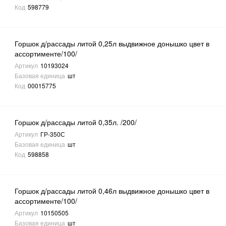
Код
598779
Горшок д/рассады литой 0,25л выдвижное донышко цвет в
ассортименте/100/
Артикул
10193024
Базовая единица
шт
Код
00015775
Горшок д/рассады литой 0,35л. /200/
Артикул
ГР-350С
Базовая единица
шт
Код
598858
Горшок д/рассады литой 0,46л выдвижное донышко цвет в
ассортименте/100/
Артикул
10150505
Базовая единица
шт