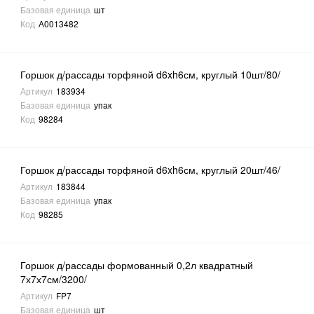
Базовая единица
шт
Код
А0013482
Горшок д/рассады торфяной d6xh6см, круглый 10шт/80/
Артикул
183934
Базовая единица
упак
Код
98284
Горшок д/рассады торфяной d6xh6см, круглый 20шт/46/
Артикул
183844
Базовая единица
упак
Код
98285
Горшок д/рассады формованный 0,2л квадратный
7х7х7см/3200/
Артикул
FP7
Базовая единица
шт