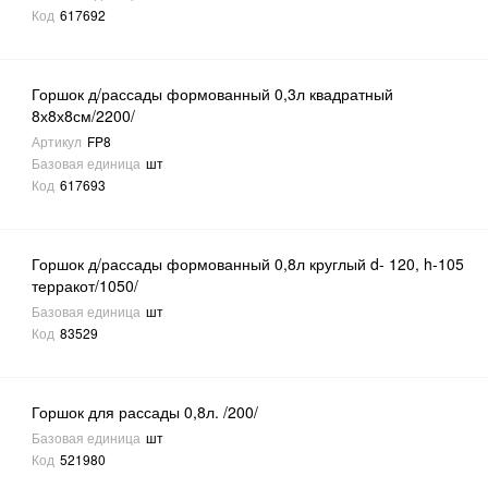
Код
617692
Горшок д/рассады формованный 0,3л квадратный
8х8х8см/2200/
Артикул
FP8
Базовая единица
шт
Код
617693
Горшок д/рассады формованный 0,8л круглый d- 120, h-105
терракот/1050/
Базовая единица
шт
Код
83529
Горшок для рассады 0,8л. /200/
Базовая единица
шт
Код
521980