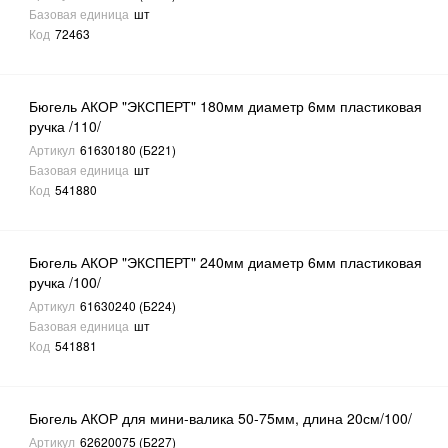
Базовая единица
шт
Код
72463
Бюгель АКОР "ЭКСПЕРТ" 180мм диаметр 6мм пластиковая
ручка /110/
Артикул
61630180 (Б221)
Базовая единица
шт
Код
541880
Бюгель АКОР "ЭКСПЕРТ" 240мм диаметр 6мм пластиковая
ручка /100/
Артикул
61630240 (Б224)
Базовая единица
шт
Код
541881
Бюгель АКОР для мини-валика 50-75мм, длина 20см/100/
Артикул
62620075 (Б227)