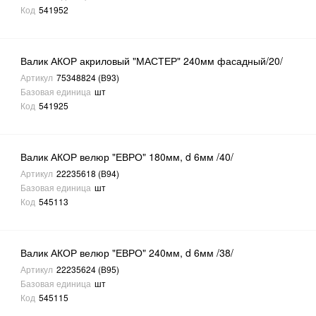
Код
541952
Валик АКОР акриловый "МАСТЕР" 240мм фасадный/20/
Артикул
75348824 (В93)
Базовая единица
шт
Код
541925
Валик АКОР велюр "ЕВРО" 180мм, d 6мм /40/
Артикул
22235618 (В94)
Базовая единица
шт
Код
545113
Валик АКОР велюр "ЕВРО" 240мм, d 6мм /38/
Артикул
22235624 (В95)
Базовая единица
шт
Код
545115