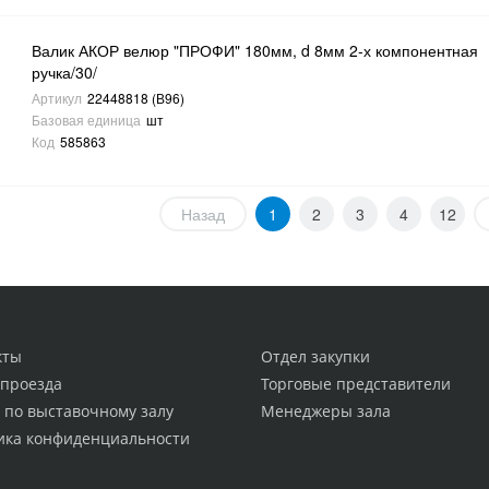
Валик АКОР велюр "ПРОФИ" 180мм, d 8мм 2-х компонентная
ручка/30/
Артикул
22448818 (В96)
Базовая единица
шт
Код
585863
Назад
1
2
3
4
12
кты
Отдел закупки
 проезда
Торговые представители
 по выставочному залу
Менеджеры зала
ика конфиденциальности