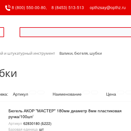
8 (800) 550-00-80,
8 (8453) 513-513
opthzsay@opthz.ru
й и штукатурный инструмент
Валики, бюгеля, шубки
убки
овка:
Артикул
Наименование
Цена
Бюгель АКОР "МАСТЕР" 180мм диаметр 8мм пластиковая
ручка/100шт/
Артикул
62830180 (Б222)
Базовая единица
шт