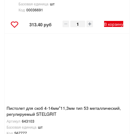
Базовая единица
шт
Код
00036691
В корзину
313.40 руб
Пистолет для скоб 4-14мм*11,3мм тип 53 металлический,
регулируемый STELGRIT
Артикул
643103
Базовая единица
шт
Код
567777