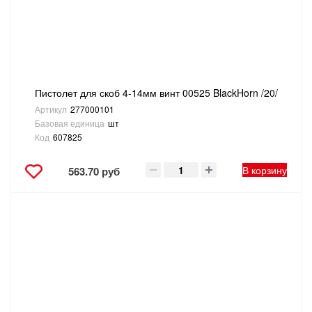
ТОВАРЫ ДЛЯ ОТДЫХА И ТУРИЗМА
ЭЛЕКТРОИНСТРУМЕНТЫ, БЕНЗОИНСТРУМЕНТЫ
ЭЛЕКТРОМОНТАЖНЫЕ ТОВАРЫ, СВЕТОТЕХНИКА
Пистолет для скоб 4-14мм винт 00525 BlackHorn /20/
Артикул
277000101
Базовая единица
шт
Код
607825
В корзину
563.70 руб