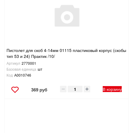
САНТЕХНИКА
СВАРОЧНОЕ ОБОРУДОВАНИЕ И МАТЕРИАЛЫ
СКЛАДСКОЕ ОБОРУДОВАНИЕ
Пистолет для скоб 4-14мм 01115 пластиковый корпус (скобы
СНЕГОУБОРОЧНЫЙ ИНВЕНТАРЬ
тип 53 и 24) Практик /10/
Артикул
2770001
СТРЕМЯНКИ,ЛЕСТНИЦЫ
Базовая единица
шт
Код
А0010746
СТРОИТЕЛЬНЫЕ И ОТДЕЛОЧНЫЕ МАТЕРИАЛЫ
В корзину
369 руб
ТОВАРЫ ДЛЯ АВТО
ТОВАРЫ ДЛЯ ДОМА
ТОВАРЫ ДЛЯ ЖИВОТНЫХ