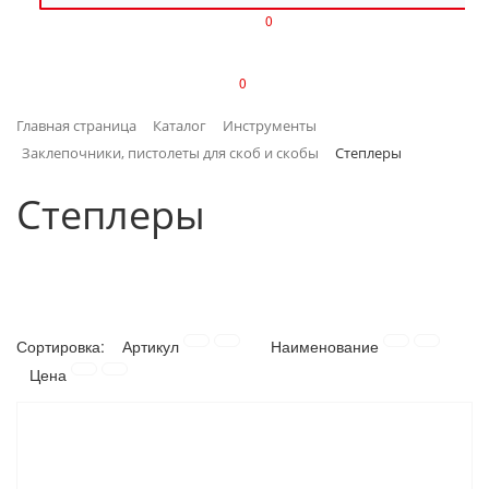
0
ИЗДЕЛИЯ ИЗ ПЛАСТМАССЫ
0
ИНСТРУМЕНТЫ
Главная страница
Каталог
Инструменты
ИНТЕРЬЕР
Заклепочники, пистолеты для скоб и скобы
Степлеры
КАНЦТОВАРЫ
Степлеры
КЛИМАТИЧЕСКАЯ ТЕХНИКА
КРЕПЕЖ И СКОБЯНЫЕ ИЗДЕЛИЯ
Сортировка:
Артикул
Наименование
ЛАКОКРАСОЧНЫЕ МАТЕРИАЛЫ
Цена
НАСОСНОЕ ОБОРУДОВАНИЕ
ПОСУДА