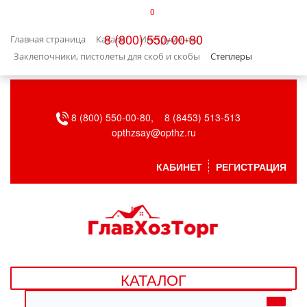
0
КАТАЛОГ
8 (800) 550-00-80
Главная страница
Каталог
Инструменты
БЫТОВАЯ ТЕХНИКА
Заклепочники, пистолеты для скоб и скобы
Степлеры
БЫТОВАЯ ХИМИЯ/УБОРКА
8 (800) 550-00-80,
8 (8453) 513-513
ВЕНТИЛЯЦИЯ
opthzsay@opthz.ru
ВСЕ ДЛЯ БАНИ
КАБИНЕТ
РЕГИСТРАЦИЯ
ГАЗОВОЕ ОБОРУДОВАНИЕ
ДАЧА, САД И ОГОРОД
ДВЕРНЫЕ ПОЛОТНА
КАТАЛОГ
ДЕТСКИЕ ТОВАРЫ