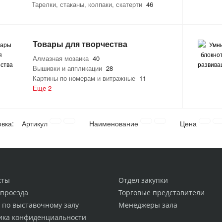
Тарелки, стаканы, колпаки, скатерти
46
Товары для творчества
Алмазная мозаика
40
Вышивки и аппликации
28
Картины по номерам и витражные
11
Еще 2
овка:
Артикул
Наименование
Цена
кты
Отдел закупки
 проезда
Торговые представители
 по выставочному залу
Менеджеры зала
ика конфиденциальности