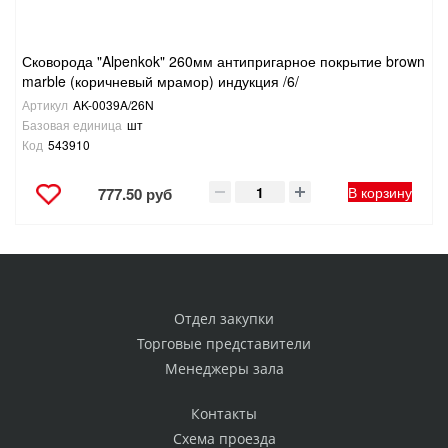
Сковорода "Alpenkok" 260мм антипригарное покрытие brown
marble (коричневый мрамор) индукция /6/
Артикул
AK-0039A/26N
Базовая единица
шт
Код
543910
В корзину
777.50 руб
Отдел закупки
Торговые представители
Менеджеры зала
Контакты
Схема проезда