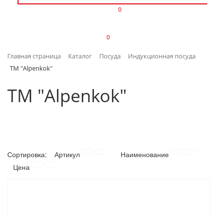
0
ИЗДЕЛИЯ ИЗ ПЛАСТМАССЫ
0
ИНСТРУМЕНТЫ
Главная страница
Каталог
Посуда
Индукционная посуда
ИНТЕРЬЕР
ТМ "Alpenkok"
КАНЦТОВАРЫ
ТМ "Alpenkok"
КЛИМАТИЧЕСКАЯ ТЕХНИКА
КРЕПЕЖ И СКОБЯНЫЕ ИЗДЕЛИЯ
Сортировка:
Артикул
Наименование
ЛАКОКРАСОЧНЫЕ МАТЕРИАЛЫ
Цена
НАСОСНОЕ ОБОРУДОВАНИЕ
ПОСУДА