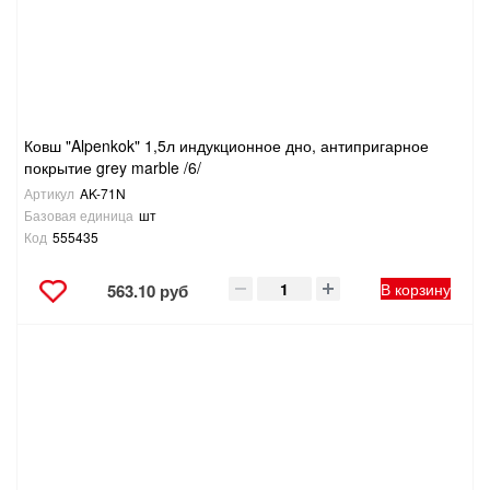
ТОВАРЫ ДЛЯ ОТДЫХА И ТУРИЗМА
ЭЛЕКТРОИНСТРУМЕНТЫ, БЕНЗОИНСТРУМЕНТЫ
ЭЛЕКТРОМОНТАЖНЫЕ ТОВАРЫ, СВЕТОТЕХНИКА
Ковш "Alpenkok" 1,5л индукционное дно, антипригарное
покрытие grey marble /6/
Артикул
AK-71N
Базовая единица
шт
Код
555435
В корзину
563.10 руб