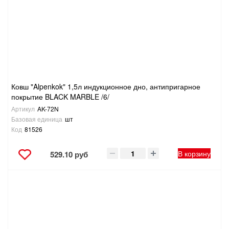
САНТЕХНИКА
СВАРОЧНОЕ ОБОРУДОВАНИЕ И МАТЕРИАЛЫ
СКЛАДСКОЕ ОБОРУДОВАНИЕ
Ковш "Alpenkok" 1,5л индукционное дно, антипригарное
СНЕГОУБОРОЧНЫЙ ИНВЕНТАРЬ
покрытие BLACK MARBLE /6/
Артикул
AK-72N
СТРЕМЯНКИ,ЛЕСТНИЦЫ
Базовая единица
шт
Код
81526
СТРОИТЕЛЬНЫЕ И ОТДЕЛОЧНЫЕ МАТЕРИАЛЫ
В корзину
529.10 руб
ТОВАРЫ ДЛЯ АВТО
ТОВАРЫ ДЛЯ ДОМА
ТОВАРЫ ДЛЯ ЖИВОТНЫХ