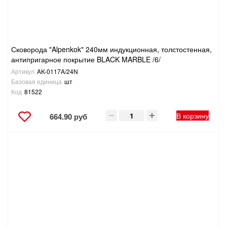
Сковорода "Alpenkok" 240мм индукционная, толстостенная,
антипригарное покрытие BLACK MARBLE /6/
Артикул
AK-0117A/24N
Базовая единица
шт
Код
81522
В корзину
664.90 руб