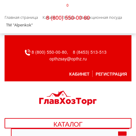
0
КАТАЛОГ
8 (800) 550-00-80
Главная страница
Каталог
Посуда
Индукционная посуда
БЫТОВАЯ ТЕХНИКА
ТМ "Alpenkok"
БЫТОВАЯ ХИМИЯ/УБОРКА
8 (800) 550-00-80,
8 (8453) 513-513
ВЕНТИЛЯЦИЯ
opthzsay@opthz.ru
ВСЕ ДЛЯ БАНИ
КАБИНЕТ
РЕГИСТРАЦИЯ
ГАЗОВОЕ ОБОРУДОВАНИЕ
ДАЧА, САД И ОГОРОД
ДВЕРНЫЕ ПОЛОТНА
КАТАЛОГ
ДЕТСКИЕ ТОВАРЫ