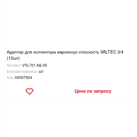
САНТЕХНИКА
СВАРОЧНОЕ ОБОРУДОВАНИЕ И МАТЕРИАЛЫ
СКЛАДСКОЕ ОБОРУДОВАНИЕ
Адаптер для коллектора евроконус-плоскость VALTEC 3/4
СНЕГОУБОРОЧНЫЙ ИНВЕНТАРЬ
(10шт)
Артикул
VTc.701.NE.05
СТРЕМЯНКИ,ЛЕСТНИЦЫ
Базовая единица
шт
Код
А0007924
СТРОИТЕЛЬНЫЕ И ОТДЕЛОЧНЫЕ МАТЕРИАЛЫ
Цена по запросу
ТОВАРЫ ДЛЯ АВТО
ТОВАРЫ ДЛЯ ДОМА
ТОВАРЫ ДЛЯ ЖИВОТНЫХ