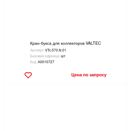
Кран-букса для коллекторов VALTEC
Артикул
VTc.570.N.01
Базовая единица
шт
Код
А0010727
Цена по запросу