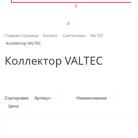
0
ИЗДЕЛИЯ ИЗ ПЛАСТМАССЫ
0
ИНСТРУМЕНТЫ
Главная страница
Каталог
Сантехника
VALTEC
ИНТЕРЬЕР
Коллектор VALTEC
КАНЦТОВАРЫ
Коллектор VALTEC
КЛИМАТИЧЕСКАЯ ТЕХНИКА
КРЕПЕЖ И СКОБЯНЫЕ ИЗДЕЛИЯ
Сортировка:
Артикул
Наименование
ЛАКОКРАСОЧНЫЕ МАТЕРИАЛЫ
Цена
НАСОСНОЕ ОБОРУДОВАНИЕ
ПОСУДА