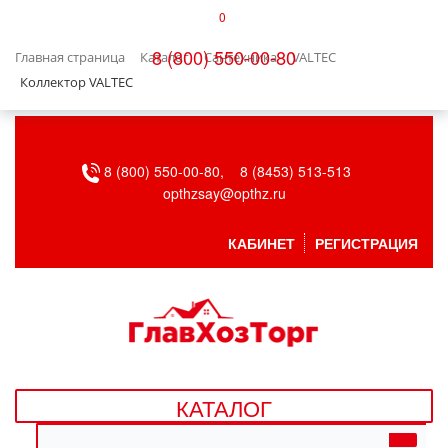
0
КАТАЛОГ
8 (800) 550-00-80
Главная страница
Каталог
Сантехника
VALTEC
БЫТОВАЯ ТЕХНИКА
Коллектор VALTEC
БЫТОВАЯ ХИМИЯ/УБОРКА
8 (800) 550-00-80,
8 (8453) 513-513
ВЕНТИЛЯЦИЯ
opthzsay@opthz.ru
ВСЕ ДЛЯ БАНИ
КАБИНЕТ
РЕГИСТРАЦИЯ
ГАЗОВОЕ ОБОРУДОВАНИЕ
ДАЧА, САД И ОГОРОД
ДВЕРНЫЕ ПОЛОТНА
КАТАЛОГ
ДЕТСКИЕ ТОВАРЫ