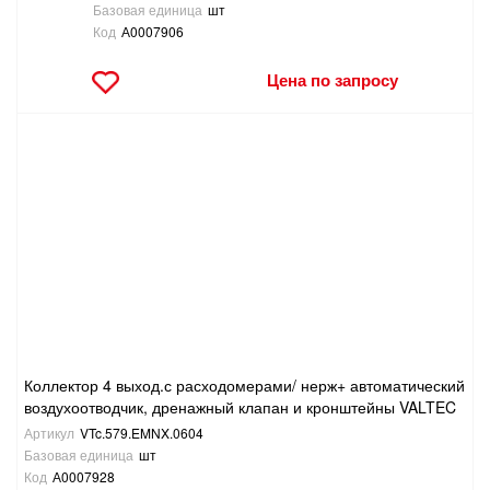
Базовая единица
шт
Код
А0007906
Цена по запросу
Коллектор 4 выход.с расходомерами/ нерж+ автоматический
воздухоотводчик, дренажный клапан и кронштейны VALTEC
Артикул
VTc.579.EMNX.0604
Базовая единица
шт
Код
А0007928