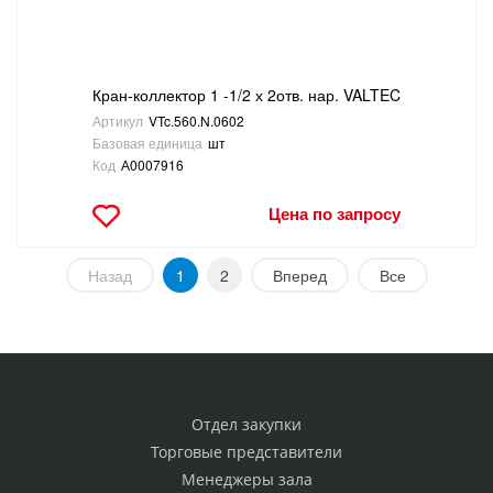
Кран-коллектор 1 -1/2 х 2отв. нар. VALTEC
Артикул
VTc.560.N.0602
Базовая единица
шт
Код
А0007916
Цена по запросу
Назад
1
2
Вперед
Все
Отдел закупки
Торговые представители
Менеджеры зала