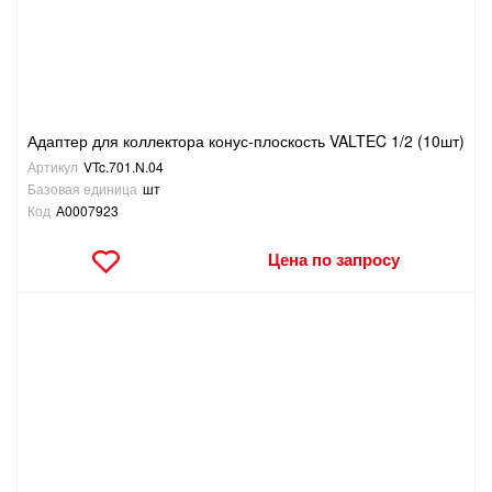
ТОВАРЫ ДЛЯ ОТДЫХА И ТУРИЗМА
ЭЛЕКТРОИНСТРУМЕНТЫ, БЕНЗОИНСТРУМЕНТЫ
Адаптер для коллектора конус-плоскость VALTEC 1/2 (10шт)
ЭЛЕКТРОМОНТАЖНЫЕ ТОВАРЫ, СВЕТОТЕХНИКА
Артикул
VTc.701.N.04
Базовая единица
шт
Код
А0007923
Цена по запросу