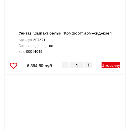
ТОВАРЫ ДЛЯ ОТДЫХА И ТУРИЗМА
ЭЛЕКТРОИНСТРУМЕНТЫ, БЕНЗОИНСТРУМЕНТЫ
Унитаз Компакт белый "Комфорт" арм+сид+креп
ЭЛЕКТРОМОНТАЖНЫЕ ТОВАРЫ, СВЕТОТЕХНИКА
Артикул
507571
Базовая единица
шт
Код
00014049
В корзину
6 394.50 руб