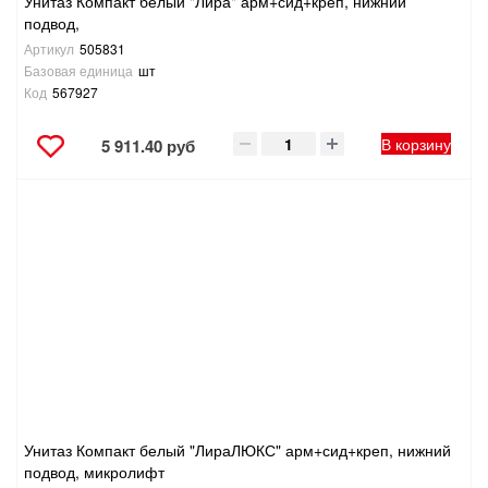
Унитаз Компакт белый "Лира" арм+сид+креп, нижний
подвод,
Артикул
505831
Базовая единица
шт
Код
567927
В корзину
5 911.40 руб
Унитаз Компакт белый "ЛираЛЮКС" арм+сид+креп, нижний
подвод, микролифт