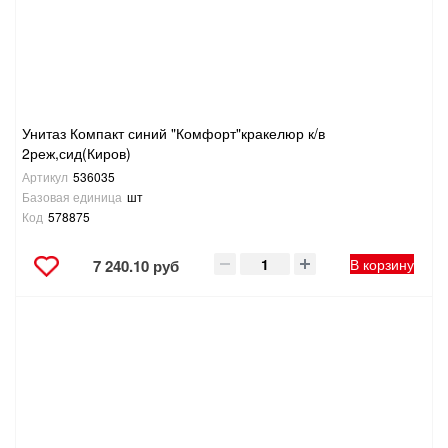
Унитаз Компакт синий "Комфорт"кракелюр к/в
2реж,сид(Киров)
Артикул
536035
Базовая единица
шт
Код
578875
В корзину
7 240.10 руб