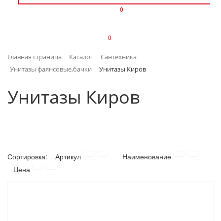
0
ИЗДЕЛИЯ ИЗ ПЛАСТМАССЫ
0
ИНСТРУМЕНТЫ
Главная страница
Каталог
Сантехника
ИНТЕРЬЕР
Унитазы фаянсовые,бачки
Унитазы Киров
КАНЦТОВАРЫ
Унитазы Киров
КЛИМАТИЧЕСКАЯ ТЕХНИКА
КРЕПЕЖ И СКОБЯНЫЕ ИЗДЕЛИЯ
Сортировка:
Артикул
Наименование
ЛАКОКРАСОЧНЫЕ МАТЕРИАЛЫ
Цена
НАСОСНОЕ ОБОРУДОВАНИЕ
ПОСУДА