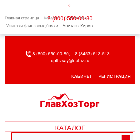
0
КАТАЛОГ
8 (800) 550-00-80
Главная страница
Каталог
Сантехника
БЫТОВАЯ ТЕХНИКА
Унитазы фаянсовые,бачки
Унитазы Киров
БЫТОВАЯ ХИМИЯ/УБОРКА
8 (800) 550-00-80,
8 (8453) 513-513
ВЕНТИЛЯЦИЯ
opthzsay@opthz.ru
ВСЕ ДЛЯ БАНИ
КАБИНЕТ
РЕГИСТРАЦИЯ
ГАЗОВОЕ ОБОРУДОВАНИЕ
ДАЧА, САД И ОГОРОД
ДВЕРНЫЕ ПОЛОТНА
КАТАЛОГ
ДЕТСКИЕ ТОВАРЫ