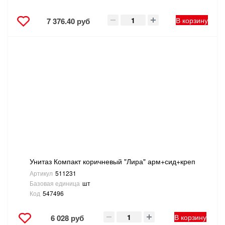
В корзину
7 376.40 руб
Унитаз Компакт коричневый "Лира" арм+сид+креп
Артикул
511231
Базовая единица
шт
Код
547496
В корзину
6 028 руб