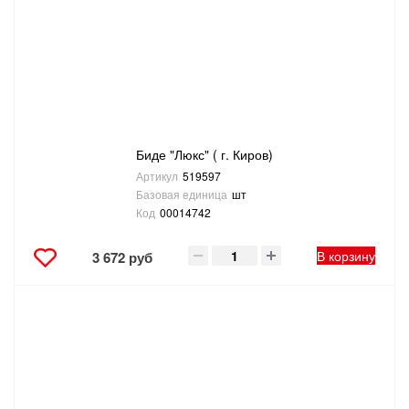
САНТЕХНИКА
СВАРОЧНОЕ ОБОРУДОВАНИЕ И МАТЕРИАЛЫ
СКЛАДСКОЕ ОБОРУДОВАНИЕ
Биде "Люкс" ( г. Киров)
СНЕГОУБОРОЧНЫЙ ИНВЕНТАРЬ
Артикул
519597
Базовая единица
шт
СТРЕМЯНКИ,ЛЕСТНИЦЫ
Код
00014742
СТРОИТЕЛЬНЫЕ И ОТДЕЛОЧНЫЕ МАТЕРИАЛЫ
В корзину
3 672 руб
ТОВАРЫ ДЛЯ АВТО
ТОВАРЫ ДЛЯ ДОМА
ТОВАРЫ ДЛЯ ЖИВОТНЫХ