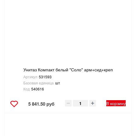
Унитаз Компакт белый "Соло" арм+сид+креп
Артикул
531593
Базовая единица
шт
Код
540616
В корзину
5 841.50 руб