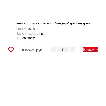
Унитаз Компакт белый "Стандарт"арм сид креп
Артикул
520918
Базовая единица
шт
Код
00030493
В корзину
4 924.80 руб