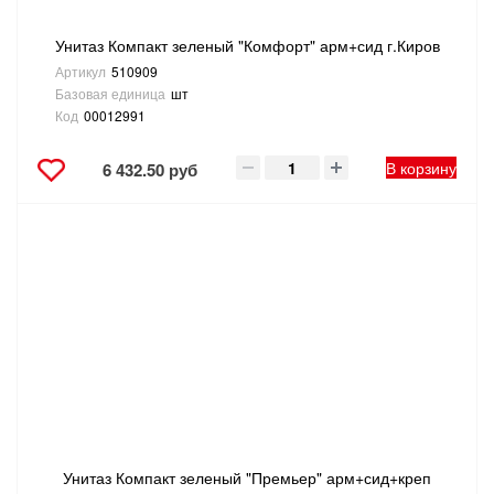
Унитаз Компакт зеленый "Комфорт" арм+сид г.Киров
Артикул
510909
Базовая единица
шт
Код
00012991
В корзину
6 432.50 руб
Унитаз Компакт зеленый "Премьер" арм+сид+креп