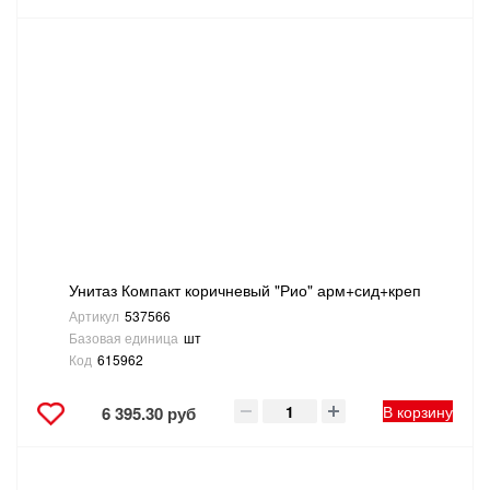
Унитаз Компакт коричневый "Рио" арм+сид+креп
Артикул
537566
Базовая единица
шт
Код
615962
В корзину
6 395.30 руб