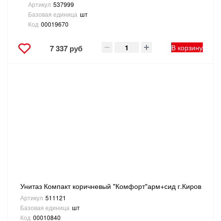
Артикул
537999
Базовая единица
шт
Код
00019670
В корзину
7 337 руб
Унитаз Компакт коричневый "Комфорт"арм+сид г.Киров
Артикул
511121
Базовая единица
шт
Код
00010840