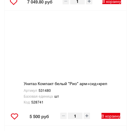
В корзину
7 049.80 руб
Унитаз Компакт белый "Рио" арм+сид+креп
Артикул
531480
Базовая единица
шт
Код
528741
В корзину
5 500 руб