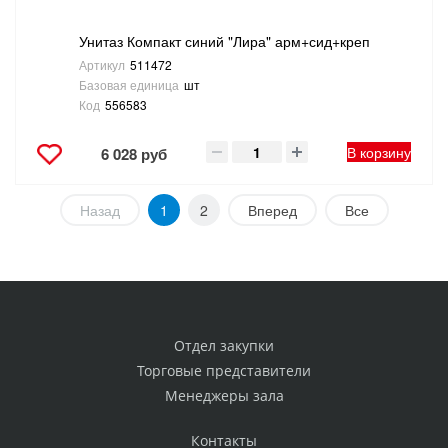
Унитаз Компакт синий "Лира" арм+сид+креп
Артикул
511472
Базовая единица
шт
Код
556583
В корзину
6 028 руб
Назад
1
2
Вперед
Все
Отдел закупки
Торговые представители
Менеджеры зала
Контакты