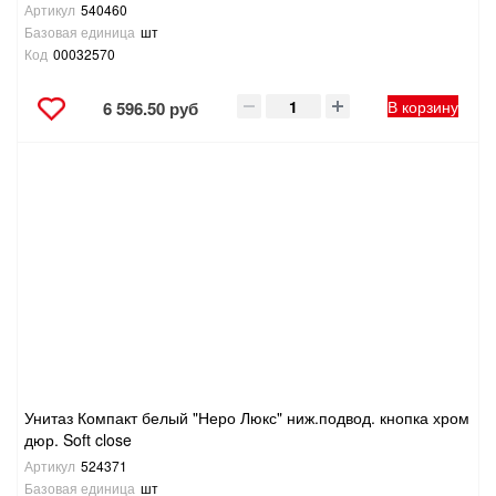
Артикул
540460
Базовая единица
шт
Код
00032570
В корзину
6 596.50 руб
Унитаз Компакт белый "Неро Люкс" ниж.подвод. кнопка хром
дюр. Soft close
Артикул
524371
Базовая единица
шт