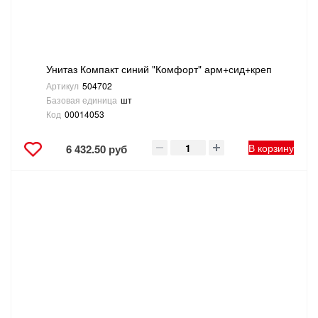
Унитаз Компакт синий "Комфорт" арм+сид+креп
Артикул
504702
Базовая единица
шт
Код
00014053
В корзину
6 432.50 руб