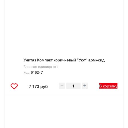
Унитаз Компакт коричневый "Уют" арм+сид
Базовая единица
шт
Код
616247
В корзину
7 173 руб