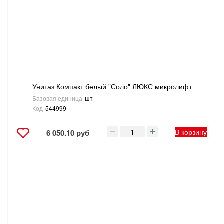
Унитаз Компакт белый "Соло" ЛЮКС микролифт
Базовая единица
шт
Код
544999
В корзину
6 050.10 руб