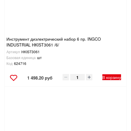
ТОВАРЫ ДЛЯ ОТДЫХА И ТУРИЗМА
ЭЛЕКТРОИНСТРУМЕНТЫ, БЕНЗОИНСТРУМЕНТЫ
ЭЛЕКТРОМОНТАЖНЫЕ ТОВАРЫ, СВЕТОТЕХНИКА
Инструмент диэлектрический набор 6 пр. INGCO
INDUSTRIAL HKIST3061 /6/
Артикул
HKIST3061
Базовая единица
шт
Код
624716
В корзину
1 498.20 руб