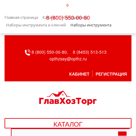
0
КАТАЛОГ
8 (800) 550-00-80
Главная страница
Каталог
Инструменты
БЫТОВАЯ ТЕХНИКА
Наборы инструмента и ключей
Наборы инструмента
БЫТОВАЯ ХИМИЯ/УБОРКА
8 (800) 550-00-80,
8 (8453) 513-513
ВЕНТИЛЯЦИЯ
opthzsay@opthz.ru
ВСЕ ДЛЯ БАНИ
КАБИНЕТ
РЕГИСТРАЦИЯ
ГАЗОВОЕ ОБОРУДОВАНИЕ
ДАЧА, САД И ОГОРОД
ДВЕРНЫЕ ПОЛОТНА
КАТАЛОГ
ДЕТСКИЕ ТОВАРЫ