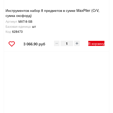
Инструментов набор 8 предметов в сумке MaxPiler (CrV,
сумка оксфорд)
Артикул
MXT-8-SB
Базовая единица
шт
Код
628473
В корзину
3 066.90 руб