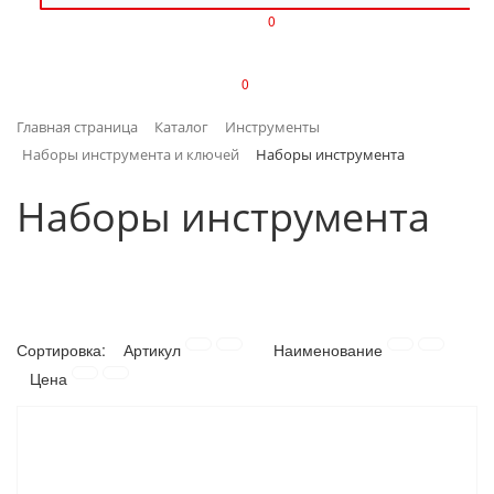
0
ИЗДЕЛИЯ ИЗ ПЛАСТМАССЫ
0
ИНСТРУМЕНТЫ
Главная страница
Каталог
Инструменты
ИНТЕРЬЕР
Наборы инструмента и ключей
Наборы инструмента
КАНЦТОВАРЫ
Наборы инструмента
КЛИМАТИЧЕСКАЯ ТЕХНИКА
КРЕПЕЖ И СКОБЯНЫЕ ИЗДЕЛИЯ
Сортировка:
Артикул
Наименование
ЛАКОКРАСОЧНЫЕ МАТЕРИАЛЫ
Цена
НАСОСНОЕ ОБОРУДОВАНИЕ
ПОСУДА