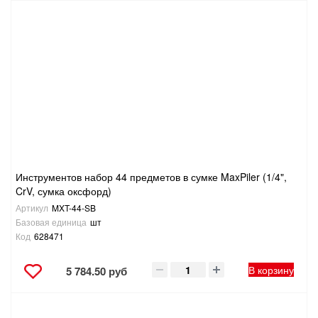
Инструментов набор 44 предметов в сумке MaxPiler (1/4",
CrV, сумка оксфорд)
Артикул
MXT-44-SB
Базовая единица
шт
Код
628471
В корзину
5 784.50 руб