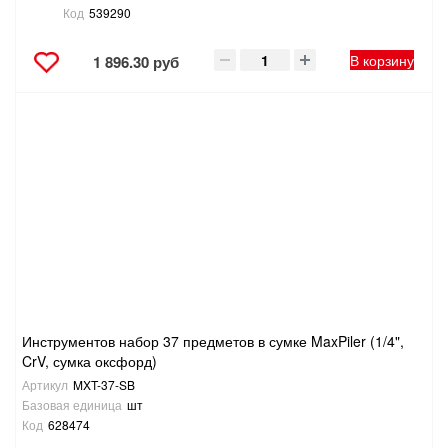
Код
539290
В корзину
1 896.30 руб
Инструментов набор 37 предметов в сумке MaxPiler (1/4",
CrV, сумка оксфорд)
Артикул
MXT-37-SB
Базовая единица
шт
Код
628474