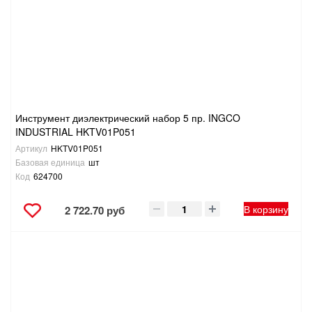
САНТЕХНИКА
СВАРОЧНОЕ ОБОРУДОВАНИЕ И МАТЕРИАЛЫ
СКЛАДСКОЕ ОБОРУДОВАНИЕ
Инструмент диэлектрический набор 5 пр. INGCO
СНЕГОУБОРОЧНЫЙ ИНВЕНТАРЬ
INDUSTRIAL HKTV01P051
Артикул
HKTV01P051
СТРЕМЯНКИ,ЛЕСТНИЦЫ
Базовая единица
шт
Код
624700
СТРОИТЕЛЬНЫЕ И ОТДЕЛОЧНЫЕ МАТЕРИАЛЫ
В корзину
2 722.70 руб
ТОВАРЫ ДЛЯ АВТО
ТОВАРЫ ДЛЯ ДОМА
ТОВАРЫ ДЛЯ ЖИВОТНЫХ