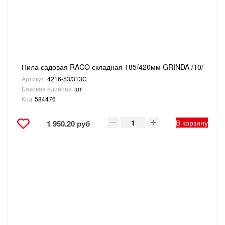
Пила садовая RACO складная 185/420мм GRINDA /10/
Артикул
4216-53/313C
Базовая единица
шт
Код
584476
В корзину
1 950.20 руб