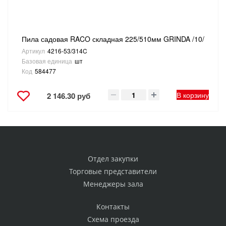
Пила садовая RACO складная 225/510мм GRINDA /10/
Артикул
4216-53/314C
Базовая единица
шт
Код
584477
В корзину
2 146.30 руб
Отдел закупки
Торговые представители
Менеджеры зала
Контакты
Схема проезда