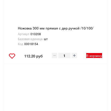
ТОВАРЫ ДЛЯ ОТДЫХА И ТУРИЗМА
ЭЛЕКТРОИНСТРУМЕНТЫ, БЕНЗОИНСТРУМЕНТЫ
Ножовка 300 мм прямая с дер.ручкой /10/100/
ЭЛЕКТРОМОНТАЖНЫЕ ТОВАРЫ, СВЕТОТЕХНИКА
Артикул
010208
Базовая единица
шт
Код
00018154
В корзину
112.20 руб