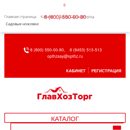
0
КАТАЛОГ
8 (800) 550-00-80
Главная страница
Каталог
Дача, Сад и Огород
БЫТОВАЯ ТЕХНИКА
Садовые ножовки
БЫТОВАЯ ХИМИЯ/УБОРКА
8 (800) 550-00-80,
8 (8453) 513-513
ВЕНТИЛЯЦИЯ
opthzsay@opthz.ru
ВСЕ ДЛЯ БАНИ
КАБИНЕТ
РЕГИСТРАЦИЯ
ГАЗОВОЕ ОБОРУДОВАНИЕ
ДАЧА, САД И ОГОРОД
ДВЕРНЫЕ ПОЛОТНА
КАТАЛОГ
ДЕТСКИЕ ТОВАРЫ