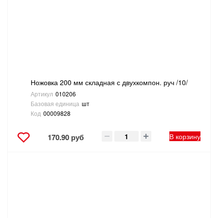
САНТЕХНИКА
СВАРОЧНОЕ ОБОРУДОВАНИЕ И МАТЕРИАЛЫ
СКЛАДСКОЕ ОБОРУДОВАНИЕ
Ножовка 200 мм складная с двухкомпон. руч /10/
СНЕГОУБОРОЧНЫЙ ИНВЕНТАРЬ
Артикул
010206
Базовая единица
шт
СТРЕМЯНКИ,ЛЕСТНИЦЫ
Код
00009828
СТРОИТЕЛЬНЫЕ И ОТДЕЛОЧНЫЕ МАТЕРИАЛЫ
В корзину
170.90 руб
ТОВАРЫ ДЛЯ АВТО
ТОВАРЫ ДЛЯ ДОМА
ТОВАРЫ ДЛЯ ЖИВОТНЫХ