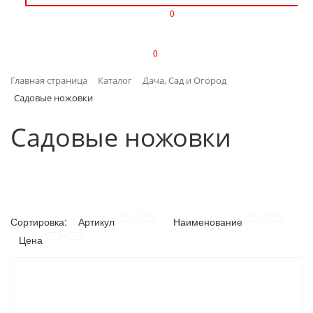
0
ИЗДЕЛИЯ ИЗ ПЛАСТМАССЫ
0
ИНСТРУМЕНТЫ
Главная страница
Каталог
Дача, Сад и Огород
ИНТЕРЬЕР
Садовые ножовки
КАНЦТОВАРЫ
Садовые ножовки
КЛИМАТИЧЕСКАЯ ТЕХНИКА
КРЕПЕЖ И СКОБЯНЫЕ ИЗДЕЛИЯ
Сортировка:
Артикул
Наименование
ЛАКОКРАСОЧНЫЕ МАТЕРИАЛЫ
Цена
НАСОСНОЕ ОБОРУДОВАНИЕ
ПОСУДА